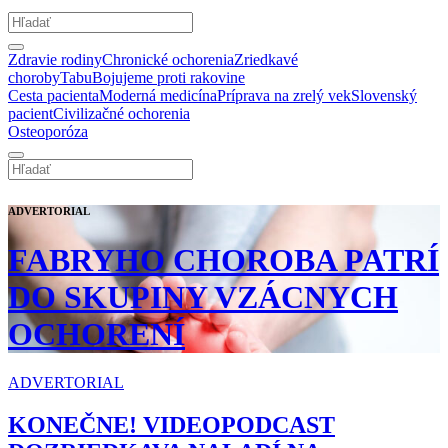
Zdravie rodiny
Chronické ochorenia
Zriedkavé
choroby
Tabu
Bojujeme proti rakovine
Cesta pacienta
Moderná medicína
Príprava na zrelý vek
Slovenský
pacient
Civilizačné ochorenia
Osteoporóza
ADVERTORIAL
FABRYHO CHOROBA PATRÍ
DO SKUPINY VZÁCNYCH
OCHORENÍ
ADVERTORIAL
KONEČNE! VIDEOPODCAST