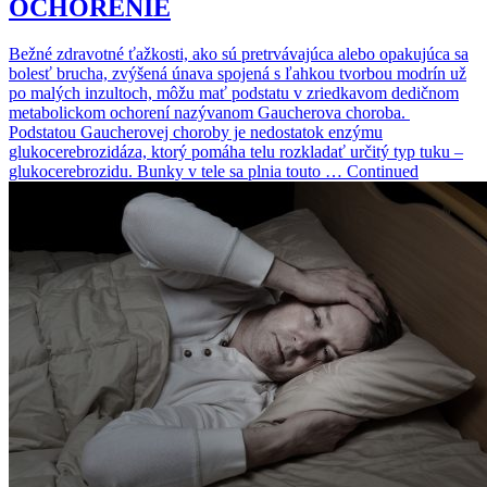
OCHORENIE
Bežné zdravotné ťažkosti, ako sú pretrvávajúca alebo opakujúca sa
bolesť brucha, zvýšená únava spojená s ľahkou tvorbou modrín už
po malých inzultoch, môžu mať podstatu v zriedkavom dedičnom
metabolickom ochorení nazývanom Gaucherova choroba.
Podstatou Gaucherovej choroby je nedostatok enzýmu
glukocerebrozidáza, ktorý pomáha telu rozkladať určitý typ tuku –
glukocerebrozidu. Bunky v tele sa plnia touto … Continued