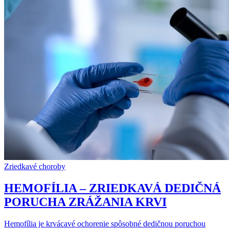
Zriedkavé choroby
HEMOFÍLIA – ZRIEDKAVÁ DEDIČNÁ
PORUCHA ZRÁŽANIA KRVI
Hemofília je krvácavé ochorenie spôsobné dedičnou poruchou