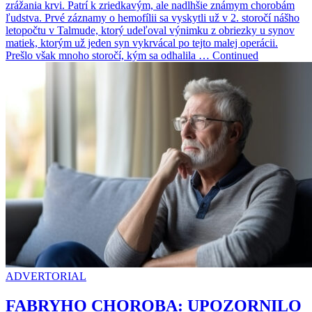
zrážania krvi. Patrí k zriedkavým, ale nadlhšie známym chorobám
ľudstva. Prvé záznamy o hemofílii sa vyskytli už v 2. storočí nášho
letopočtu v Talmude, ktorý udeľoval výnimku z obriezky u synov
matiek, ktorým už jeden syn vykrvácal po tejto malej operácii.
Prešlo však mnoho storočí, kým sa odhalila … Continued
ADVERTORIAL
FABRYHO CHOROBA: UPOZORNILO