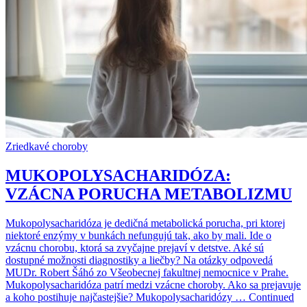
Zriedkavé choroby
MUKOPOLYSACHARIDÓZA:
VZÁCNA PORUCHA METABOLIZMU
Mukopolysacharidóza je dedičná metabolická porucha, pri ktorej
niektoré enzýmy v bunkách nefungujú tak, ako by mali. Ide o
vzácnu chorobu, ktorá sa zvyčajne prejaví v detstve. Aké sú
dostupné možnosti diagnostiky a liečby? Na otázky odpovedá
MUDr. Robert Šáhó zo Všeobecnej fakultnej nemocnice v Prahe.
Mukopolysacharidóza patrí medzi vzácne choroby. Ako sa prejavuje
a koho postihuje najčastejšie? Mukopolysacharidózy … Continued