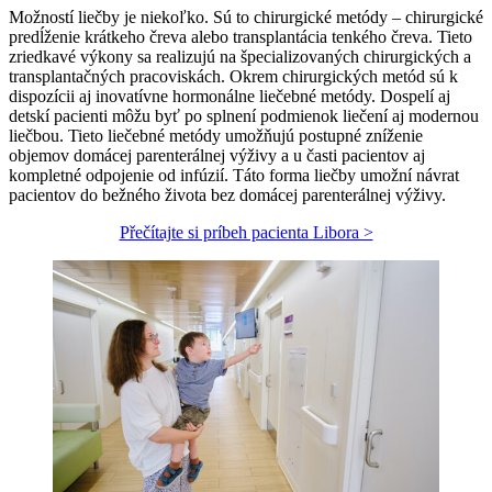
Možností liečby je niekoľko. Sú to chirurgické metódy – chirurgické
predĺženie krátkeho čreva alebo transplantácia tenkého čreva. Tieto
zriedkavé výkony sa realizujú na špecializovaných chirurgických a
transplantačných pracoviskách. Okrem chirurgických metód sú k
dispozícii aj inovatívne hormonálne liečebné metódy. Dospelí aj
detskí pacienti môžu byť po splnení podmienok liečení aj modernou
liečbou. Tieto liečebné metódy umožňujú postupné zníženie
objemov domácej parenterálnej výživy a u časti pacientov aj
kompletné odpojenie od infúzií. Táto forma liečby umožní návrat
pacientov do bežného života bez domácej parenterálnej výživy.
Přečítajte si príbeh pacienta Libora >