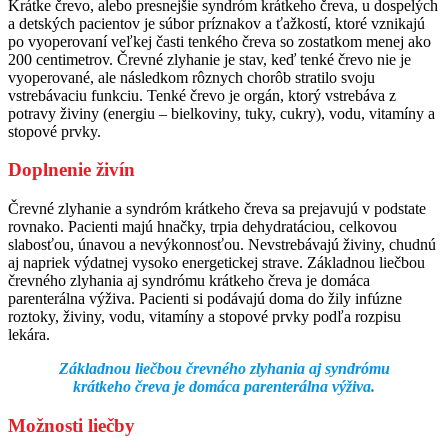
Krátke črevo, alebo presnejšie syndróm krátkeho čreva, u dospelých
a detských pacientov je súbor príznakov a ťažkostí, ktoré vznikajú
po vyoperovaní veľkej časti tenkého čreva so zostatkom menej ako
200 centimetrov. Črevné zlyhanie je stav, keď tenké črevo nie je
vyoperované, ale následkom rôznych chorôb stratilo svoju
vstrebávaciu funkciu. Tenké črevo je orgán, ktorý vstrebáva z
potravy živiny (energiu – bielkoviny, tuky, cukry), vodu, vitamíny a
stopové prvky.
Doplnenie živín
Črevné zlyhanie a syndróm krátkeho čreva sa prejavujú v podstate
rovnako. Pacienti majú hnačky, trpia dehydratáciou, celkovou
slabosťou, únavou a nevýkonnosťou. Nevstrebávajú živiny, chudnú
aj napriek výdatnej vysoko energetickej strave. Základnou liečbou
črevného zlyhania aj syndrómu krátkeho čreva je domáca
parenterálna výživa. Pacienti si podávajú doma do žily infúzne
roztoky, živiny, vodu, vitamíny a stopové prvky podľa rozpisu
lekára.
Základnou liečbou črevného zlyhania aj syndrómu
krátkeho čreva je domáca parenterálna výživa.
Možnosti liečby