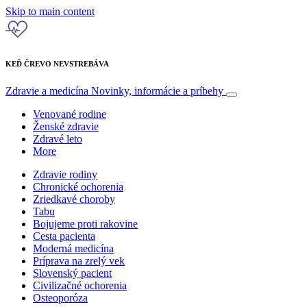
Skip to main content
KEĎ ČREVO NEVSTREBÁVA
Zdravie a medicína
Novinky, informácie a príbehy
Venované rodine
Ženské zdravie
Zdravé leto
More
Zdravie rodiny
Chronické ochorenia
Zriedkavé choroby
Tabu
Bojujeme proti rakovine
Cesta pacienta
Moderná medicína
Príprava na zrelý vek
Slovenský pacient
Civilizačné ochorenia
Osteoporóza