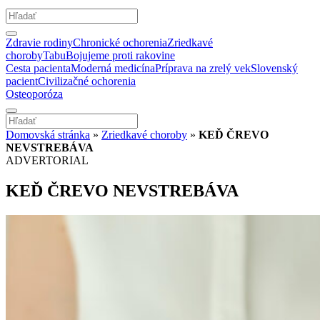
Zdravie rodiny
Chronické ochorenia
Zriedkavé
choroby
Tabu
Bojujeme proti rakovine
Cesta pacienta
Moderná medicína
Príprava na zrelý vek
Slovenský
pacient
Civilizačné ochorenia
Osteoporóza
Domovská stránka
»
Zriedkavé choroby
»
KEĎ ČREVO
NEVSTREBÁVA
ADVERTORIAL
KEĎ ČREVO NEVSTREBÁVA