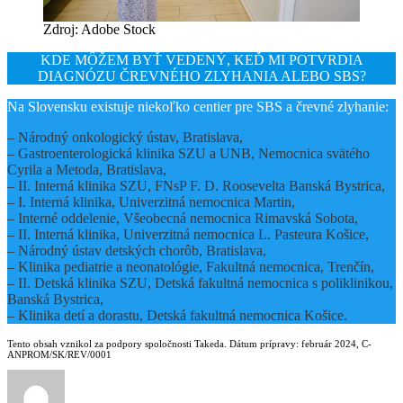
Zdroj: Adobe Stock
KDE MÔŽEM BYŤ VEDENÝ, KEĎ MI POTVRDIA
DIAGNÓZU ČREVNÉHO ZLYHANIA ALEBO SBS?
Na Slovensku existuje niekoľko centier pre SBS a črevné zlyhanie:
– Národný onkologický ústav, Bratislava,
– Gastroenterologická klinika SZU a UNB, Nemocnica svätého
Cyrila a Metoda, Bratislava,
– II. Interná klinika SZU, FNsP F. D. Roosevelta Banská Bystrica,
– I. Interná klinika, Univerzitná nemocnica Martin,
– Interné oddelenie, Všeobecná nemocnica Rimavská Sobota,
– II. Interná klinika, Univerzitná nemocnica L. Pasteura Košice,
– Národný ústav detských chorôb, Bratislava,
– Klinika pediatrie a neonatológie, Fakultná nemocnica, Trenčín,
– II. Detská klinika SZU, Detská fakultná nemocnica s poliklinikou,
Banská Bystrica,
– Klinika detí a dorastu, Detská fakultná nemocnica Košice.
Tento obsah vznikol za podpory spoločnosti Takeda. Dátum prípravy: február 2024, C-
ANPROM/SK/REV/0001