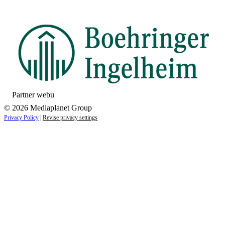
Partner webu
© 2026 Mediaplanet Group
Privacy Policy
|
Revise privacy settings
Close
this
module
ZAUJÍMAJÚ VÁS NOVINKY ZO SVETA
ZDRAVIA?
Prihláste sa k odberu našich noviniek a zostaňte vždy v
obraze.