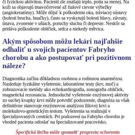
či fyzickou aktivitou. Pacienti zle znášajú teplo, potia sa menej. Na
koži sa objavujú tmavočervené až fialové cievne výbežky
(angiokeratómy). Môže dôjsť k poškodeniu oka, tráviacej sústavy
(bolesti brucha, hnačky), často sa vyskytujú bolesti hlavy, závraty,
únava, zvonenie v ušiach, poruchy sluchu či depresie. Neskôr sa
pridáva poškodenie obličiek, srdca a niekedy mŕtvica.
Akým spôsobom môžu lekári najľahšie
odhaliť u svojich pacientov Fabryho
chorobu a ako postupovať pri pozitívnom
náleze?
Diagnostika začína dôkladnou osobnou a rodinnou anamnézou.
Nasleduje fyzikálne vyšetrenie, laboratórne testy (krv, moč) a
zobrazovacie metódy ako echokardiografia, sonografia obličiek,
magnetická rezonancia. Jednoduché vyšetrenie enzýmovej aktivity
zo suchej kvapky krvi môže potvrdiť podozrenie, diagnóza sa však
definitívne stanovuje enzýmovou analýzou žilovej krvi a
molekulovo-genetickým testom. Vyšetrenia sa realizujú v
špecializovaných centrách. Pri podozrení na Fabryho chorobu je
vhodné pacienta odoslať na špecializované pracovisko.
Špecifická liečba môže spomaliť progresiu ochorenia