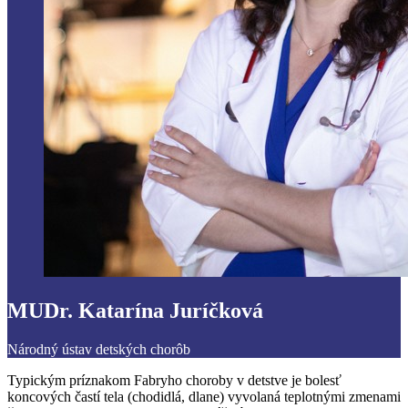
MUDr. Katarína Juríčková
Národný ústav detských chorôb
Typickým príznakom Fabryho choroby v detstve je bolesť
koncových častí tela (chodidlá, dlane) vyvolaná teplotnými zmenami