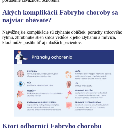
posúdenie závažnosti ochorenia.
Akých komplikácií Fabryho choroby sa
najviac obávate?
Najvážnejšie komplikácie sú zlyhanie obličiek, poruchy srdcového
rytmu, zhrubnutie stien srdca vedúce k jeho zlyhaniu a mŕtvica,
ktorá môže postihnúť aj mladších pacientov.
Ktorí odborníci Fabryho chorobu