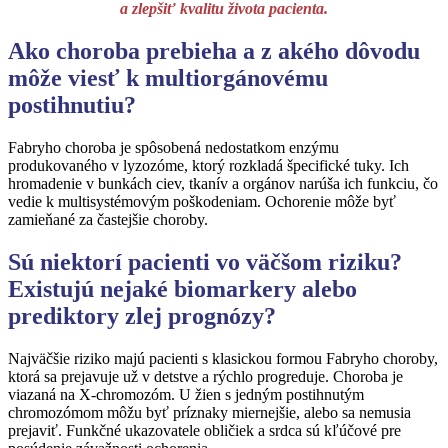
a zlepšiť kvalitu života pacienta.
Ako choroba prebieha a z akého dôvodu
môže viesť k multiorgánovému
postihnutiu?
Fabryho choroba je spôsobená nedostatkom enzýmu
produkovaného v lyzozóme, ktorý rozkladá špecifické tuky. Ich
hromadenie v bunkách ciev, tkanív a orgánov narúša ich funkciu, čo
vedie k multisystémovým poškodeniam. Ochorenie môže byť
zamieňané za častejšie choroby.
Sú niektorí pacienti vo väčšom riziku?
Existujú nejaké biomarkery alebo
prediktory zlej prognózy?
Najväčšie riziko majú pacienti s klasickou formou Fabryho choroby,
ktorá sa prejavuje už v detstve a rýchlo progreduje. Choroba je
viazaná na X-chromozóm. U žien s jedným postihnutým
chromozómom môžu byť príznaky miernejšie, alebo sa nemusia
prejaviť. Funkčné ukazovatele obličiek a srdca sú kľúčové pre