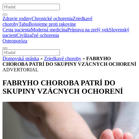
Zdravie rodiny
Chronické ochorenia
Zriedkavé
choroby
Tabu
Bojujeme proti rakovine
Cesta pacienta
Moderná medicína
Príprava na zrelý vek
Slovenský
pacient
Civilizačné ochorenia
Osteoporóza
Domovská stránka
»
Zriedkavé choroby
»
FABRYHO
CHOROBA PATRÍ DO SKUPINY VZÁCNYCH OCHORENÍ
ADVERTORIAL
FABRYHO CHOROBA PATRÍ DO
SKUPINY VZÁCNYCH OCHORENÍ