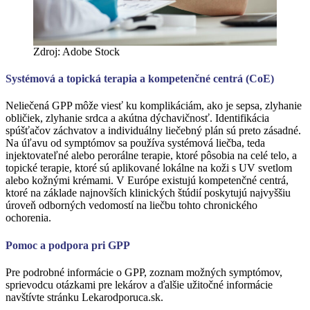
Zdroj: Adobe Stock
Systémová a topická terapia a kompetenčné centrá (CoE)
Neliečená GPP môže viesť ku komplikáciám, ako je sepsa, zlyhanie
obličiek, zlyhanie srdca a akútna dýchavičnosť. Identifikácia
spúšťačov záchvatov a individuálny liečebný plán sú preto zásadné.
Na úľavu od symptómov sa používa systémová liečba, teda
injektovateľné alebo perorálne terapie, ktoré pôsobia na celé telo, a
topické terapie, ktoré sú aplikované lokálne na koži s UV svetlom
alebo kožnými krémami. V Európe existujú kompetenčné centrá,
ktoré na základe najnovších klinických štúdií poskytujú najvyššiu
úroveň odborných vedomostí na liečbu tohto chronického
ochorenia.
Pomoc a podpora pri GPP
Pre podrobné informácie o GPP, zoznam možných symptómov,
sprievodcu otázkami pre lekárov a ďalšie užitočné informácie
navštívte stránku Lekarodporuca.sk.