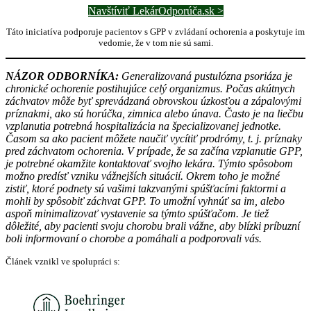
Navštíviť LekárOdporúča.sk >
Táto iniciatíva podporuje pacientov s GPP v zvládaní ochorenia a poskytuje im
vedomie, že v tom nie sú sami.
NÁZOR ODBORNÍKA:
Generalizovaná pustulózna psoriáza je
chronické ochorenie postihujúce celý organizmus. Počas akútnych
záchvatov môže byť sprevádzaná obrovskou úzkosťou a zápalovými
príznakmi, ako sú horúčka, zimnica alebo únava. Často je na liečbu
vzplanutia potrebná hospitalizácia na špecializovanej jednotke.
Časom sa ako pacient môžete naučiť vycítiť prodrómy, t. j. príznaky
pred záchvatom ochorenia. V prípade, že sa začína vzplanutie GPP,
je potrebné okamžite kontaktovať svojho lekára. Týmto spôsobom
možno predísť vzniku vážnejších situácií. Okrem toho je možné
zistiť, ktoré podnety sú vašimi takzvanými spúšťacími faktormi a
mohli by spôsobiť záchvat GPP. To umožní vyhnúť sa im, alebo
aspoň minimalizovať vystavenie sa týmto spúšťačom. Je tiež
dôležité, aby pacienti svoju chorobu brali vážne, aby blízki príbuzní
boli informovaní o chorobe a pomáhali a podporovali vás.
Článek vznikl ve spolupráci s: