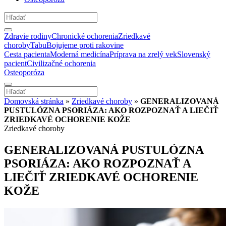
Zdravie rodiny
Chronické ochorenia
Zriedkavé
choroby
Tabu
Bojujeme proti rakovine
Cesta pacienta
Moderná medicína
Príprava na zrelý vek
Slovenský
pacient
Civilizačné ochorenia
Osteoporóza
Domovská stránka
»
Zriedkavé choroby
»
GENERALIZOVANÁ
PUSTULÓZNA PSORIÁZA: AKO ROZPOZNAŤ A LIEČIŤ
ZRIEDKAVÉ OCHORENIE KOŽE
Zriedkavé choroby
GENERALIZOVANÁ PUSTULÓZNA
PSORIÁZA: AKO ROZPOZNAŤ A
LIEČIŤ ZRIEDKAVÉ OCHORENIE
KOŽE