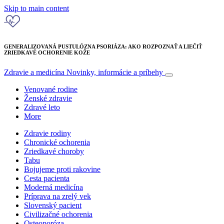
Skip to main content
GENERALIZOVANÁ PUSTULÓZNA PSORIÁZA: AKO ROZPOZNAŤ A LIEČIŤ
ZRIEDKAVÉ OCHORENIE KOŽE
Zdravie a medicína
Novinky, informácie a príbehy
Venované rodine
Ženské zdravie
Zdravé leto
More
Zdravie rodiny
Chronické ochorenia
Zriedkavé choroby
Tabu
Bojujeme proti rakovine
Cesta pacienta
Moderná medicína
Príprava na zrelý vek
Slovenský pacient
Civilizačné ochorenia
Osteoporóza