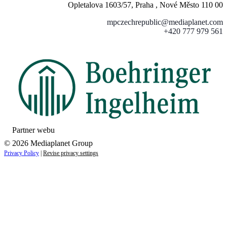
Opletalova 1603/57, Praha , Nové Město 110 00
mpczechrepublic@mediaplanet.com
+420 777 979 561
Partner webu
© 2026 Mediaplanet Group
Privacy Policy
|
Revise privacy settings
Close
this
module
ZAUJÍMAJÚ VÁS NOVINKY ZO SVETA
ZDRAVIA?