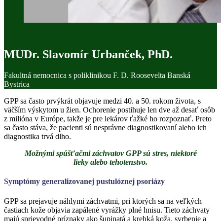
MUDr. Slavomír Urbanček, PhD.
Fakultná nemocnica s poliklinikou F. D. Roosevelta Banská
Bystrica
GPP sa často prvýkrát objavuje medzi 40. a 50. rokom života, s
väčším výskytom u žien. Ochorenie postihuje len dve až desať osôb
z milióna v Európe, takže je pre lekárov ťažké ho rozpoznať. Preto
sa často stáva, že pacienti sú nesprávne diagnostikovaní alebo ich
diagnostika trvá dlho.
Možnými spúšťačmi záchvatov GPP sú stres, niektoré
lieky alebo tehotenstvo.
Symptómy generalizovanej pustulóznej psoriázy
GPP sa prejavuje náhlymi záchvatmi, pri ktorých sa na veľkých
častiach kože objavia zapálené vyrážky plné hnisu. Tieto záchvaty
majú sprievodné príznaky ako šupinatá a krehká koža, svrbenie a