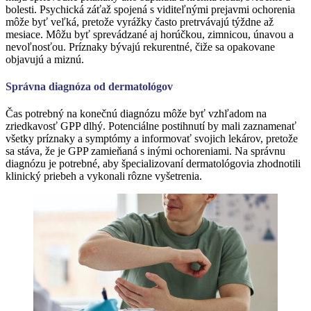
bolesti. Psychická záťaž spojená s viditeľnými prejavmi ochorenia
môže byť veľká, pretože vyrážky často pretrvávajú týždne až
mesiace. Môžu byť sprevádzané aj horúčkou, zimnicou, únavou a
nevoľnosťou. Príznaky bývajú rekurentné, čiže sa opakovane
objavujú a miznú.
Správna diagnóza od dermatológov
Čas potrebný na konečnú diagnózu môže byť vzhľadom na
zriedkavosť GPP dlhý. Potenciálne postihnutí by mali zaznamenať
všetky príznaky a symptómy a informovať svojich lekárov, pretože
sa stáva, že je GPP zamieňaná s inými ochoreniami. Na správnu
diagnózu je potrebné, aby špecializovaní dermatológovia zhodnotili
klinický priebeh a vykonali rôzne vyšetrenia.