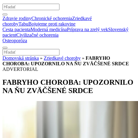
Zdravie rodiny
Chronické ochorenia
Zriedkavé
choroby
Tabu
Bojujeme proti rakovine
Cesta pacienta
Moderná medicína
Príprava na zrelý vek
Slovenský
pacient
Civilizačné ochorenia
Osteoporóza
Domovská stránka
»
Zriedkavé choroby
»
FABRYHO
CHOROBA: UPOZORNILO NA ŇU ZVÄČŠENÉ SRDCE
ADVERTORIAL
FABRYHO CHOROBA: UPOZORNILO
NA ŇU ZVÄČŠENÉ SRDCE