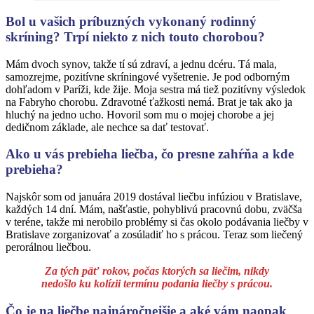
Bol u vašich príbuzných vykonaný rodinný
skríning? Trpí niekto z nich touto chorobou?
Mám dvoch synov, takže tí sú zdraví, a jednu dcéru. Tá mala,
samozrejme, pozitívne skríningové vyšetrenie. Je pod odborným
dohľadom v Paríži, kde žije. Moja sestra má tiež pozitívny výsledok
na Fabryho chorobu. Zdravotné ťažkosti nemá. Brat je tak ako ja
hluchý na jedno ucho. Hovoril som mu o mojej chorobe a jej
dedičnom základe, ale nechce sa dať testovať.
Ako u vás prebieha liečba, čo presne zahŕňa a kde
prebieha?
Najskôr som od januára 2019 dostával liečbu infúziou v Bratislave,
každých 14 dní. Mám, našťastie, pohyblivú pracovnú dobu, zväčša
v teréne, takže mi nerobilo problémy si čas okolo podávania liečby v
Bratislave zorganizovať a zosúladiť ho s prácou. Teraz som liečený
perorálnou liečbou.
Za tých päť rokov, počas ktorých sa liečim, nikdy
nedošlo ku kolízii termínu podania liečby s prácou.
Čo je na liečbe najnáročnejšie a aké vám naopak