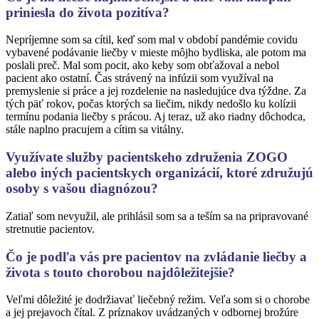
priniesla do života pozitíva?
Nepríjemne som sa cítil, keď som mal v období pandémie covidu
vybavené podávanie liečby v mieste môjho bydliska, ale potom ma
poslali preč. Mal som pocit, ako keby som obťažoval a nebol
pacient ako ostatní. Čas strávený na infúzii som využíval na
premyslenie si práce a jej rozdelenie na nasledujúce dva týždne. Za
tých päť rokov, počas ktorých sa liečim, nikdy nedošlo ku kolízii
termínu podania liečby s prácou. Aj teraz, už ako riadny dôchodca,
stále naplno pracujem a cítim sa vitálny.
Využívate služby pacientskeho združenia ZOGO
alebo iných pacientskych organizácií, ktoré združujú
osoby s vašou diagnózou?
Zatiaľ som nevyužil, ale prihlásil som sa a teším sa na pripravované
stretnutie pacientov.
Čo je podľa vás pre pacientov na zvládanie liečby a
života s touto chorobou najdôležitejšie?
Veľmi dôležité je dodržiavať liečebný režim. Veľa som si o chorobe
a jej prejavoch čítal. Z príznakov uvádzaných v odbornej brožúre