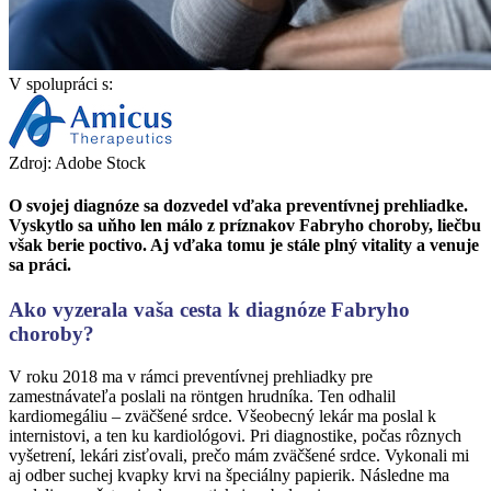
V spolupráci s:
Zdroj: Adobe Stock
O svojej diagnóze sa dozvedel vďaka preventívnej prehliadke.
Vyskytlo sa uňho len málo z príznakov Fabryho choroby, liečbu
však berie poctivo. Aj vďaka tomu je stále plný vitality a venuje
sa práci.
Ako vyzerala vaša cesta k diagnóze Fabryho
choroby?
V roku 2018 ma v rámci preventívnej prehliadky pre
zamestnávateľa poslali na röntgen hrudníka. Ten odhalil
kardiomegáliu – zväčšené srdce. Všeobecný lekár ma poslal k
internistovi, a ten ku kardiológovi. Pri diagnostike, počas rôznych
vyšetrení, lekári zisťovali, prečo mám zväčšené srdce. Vykonali mi
aj odber suchej kvapky krvi na špeciálny papierik. Následne ma