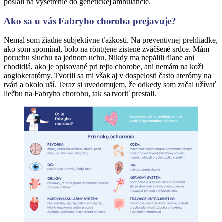
poslali na vyšetrenie do genetickej ambulancie.
Ako sa u vás Fabryho choroba prejavuje?
Nemal som žiadne subjektívne ťažkosti. Na preventívnej prehliadke,
ako som spomínal, bolo na röntgene zistené zväčšené srdce. Mám
poruchu sluchu na jednom uchu. Nikdy ma nepálili dlane ani
chodidlá, ako je opisované pri tejto chorobe, ani nemám na koži
angiokeratómy. Tvorili sa mi však aj v dospelosti často aterómy na
tvári a okolo uší. Teraz si uvedomujem, že odkedy som začal užívať
liečbu na Fabryho chorobu, tak sa tvoriť prestali.