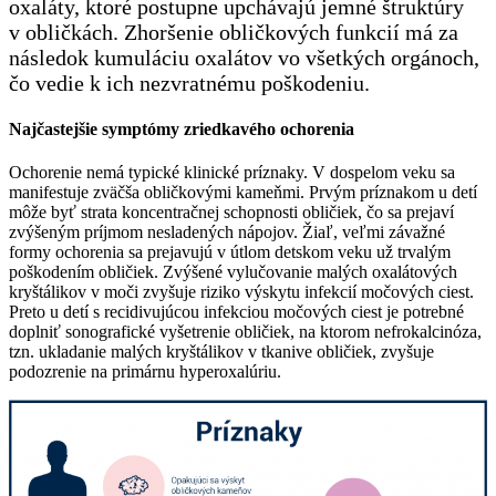
oxaláty, ktoré postupne upchávajú jemné štruktúry
v obličkách. Zhoršenie obličkových funkcií má za
následok kumuláciu oxalátov vo všetkých orgánoch,
čo vedie k ich nezvratnému poškodeniu.
Najčastejšie symptómy zriedkavého ochorenia
Ochorenie nemá typické klinické príznaky. V dospelom veku sa
manifestuje zväčša obličkovými kameňmi. Prvým príznakom u detí
môže byť strata koncentračnej schopnosti obličiek, čo sa prejaví
zvýšeným príjmom nesladených nápojov. Žiaľ, veľmi závažné
formy ochorenia sa prejavujú v útlom detskom veku už trvalým
poškodením obličiek. Zvýšené vylučovanie malých oxalátových
kryštálikov v moči zvyšuje riziko výskytu infekcií močových ciest.
Preto u detí s recidivujúcou infekciou močových ciest je potrebné
doplniť sonografické vyšetrenie obličiek, na ktorom nefrokalcinóza,
tzn. ukladanie malých kryštálikov v tkanive obličiek, zvyšuje
podozrenie na primárnu hyperoxalúriu.