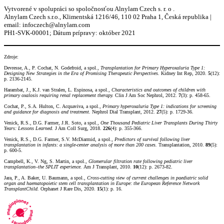
Vytvorené v spolupráci so spoločnosťou Alnylam Czech s. r. o .
Alnylam Czech s.r.o., Klimentská 1216/46, 110 02 Praha 1, Česká republika |
email:
infoczech@alnylam.com
PH1-SVK-00001; Dátum prípravy: október 2021
Zdroje:
Devresse, A., P. Cochat, N. Godefroid, a spol.,
Transplantation for Primary Hyperoxaluria Type 1:
Designing New Strategies in the Era of Promising Therapeutic Perspectives.
Kidney Int Rep, 2020.
5
(12):
p. 2136-2145.
Harambat, J., K.J. van Stralen, L. Espinosa, a spol.,
Characteristics and outcomes of children with
primary oxalosis requiring renal replacement therapy.
Clin J Am Soc Nephrol, 2012.
7
(3): p. 458-65.
Cochat, P., S.A. Hulton, C. Acquaviva, a spol.,
Primary hyperoxaluria Type 1: indications for screening
and guidance for diagnosis and treatment.
Nephrol Dial Transplant, 2012.
27
(5): p. 1729-36.
Venick, R.S., D.G. Farmer, J.R. Soto, a spol.,
One Thousand Pediatric Liver Transplants During Thirty
Years: Lessons Learned.
J Am Coll Surg, 2018.
226
(4): p. 355-366.
Venick, R.S., D.G. Farmer, S.V. McDiarmid, a spol.,
Predictors of survival following liver
transplantation in infants: a single-center analysis of more than 200 cases.
Transplantation, 2010.
89
(5):
p. 600-5.
Campbell, K., V. Ng, S. Martin, a spol.,
Glomerular filtration rate following pediatric liver
transplantation–the SPLIT experience.
Am J Transplant, 2010.
10
(12): p. 2673-82.
Jara, P., A. Baker, U. Baumann, a spol.,
Cross-cutting view of current challenges in paediatric solid
organ and haematopoietic stem cell transplantation in Europe: the European Reference Network
TransplantChild.
Orphanet J Rare Dis, 2020.
15
(1): p. 16.