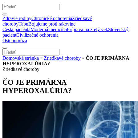
Zdravie rodiny
Chronické ochorenia
Zriedkavé
choroby
Tabu
Bojujeme proti rakovine
Cesta pacienta
Moderná medicína
Príprava na zrelý vek
Slovenský
pacient
Civilizačné ochorenia
Osteoporóza
Domovská stránka
»
Zriedkavé choroby
»
ČO JE PRIMÁRNA
HYPEROXALÚRIA?
Zriedkavé choroby
ČO JE PRIMÁRNA
HYPEROXALÚRIA?