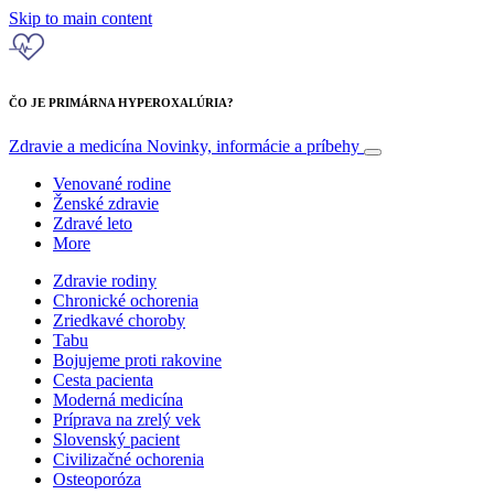
Skip to main content
ČO JE PRIMÁRNA HYPEROXALÚRIA?
Zdravie a medicína
Novinky, informácie a príbehy
Venované rodine
Ženské zdravie
Zdravé leto
More
Zdravie rodiny
Chronické ochorenia
Zriedkavé choroby
Tabu
Bojujeme proti rakovine
Cesta pacienta
Moderná medicína
Príprava na zrelý vek
Slovenský pacient
Civilizačné ochorenia
Osteoporóza