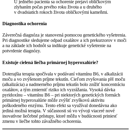
U jedného pacienta sa ochorenie prejaví obličkovým
zlyhaním počas prvého roku života a u druhého
v dvadsiatich rokoch života obličkovými kameňmi.
Diagnostika ochorenia
Záverečná diagnóza je stanovená pomocou genetického vyšetrenia.
Pri diagnostike sledujeme odpad oxalátov a ich prekurzorov v moči
a na základe ich hodnôt sa indikuje genetické vyšetrenie na
potvrdenie diagnózy.
Existuje cielená liečba primárnej hyperoxalúrie?
Doterajšia terapia spočívala v podávaní vitamínu B6, v alkalizácii
moču a vo zvýšenom príjme tekutín. Cieľom zvyšovania pH moču
(alkalizácia) a nadmerného príjmu tekutín bolo znížiť koncentráciu
oxalátov, a tým zmierniť riziko ich vyzrážania. Vysoká dávka
pyridoxínu – vitamínu B6 – pri niektorých genetických formách
primárnej hyperoxalúrie môže zvýšiť zvyškovú aktivitu
poškodeného enzýmu. Tento efekt sa využíval donedávna ako
jediná možná terapia. V súčasnosti sú vo vývoji viaceré nové
inovatívne liečebné prístupy, ktoré môžu v budúcnosti priniesť
zmenu v liečbe tohto závažného ochorenia.