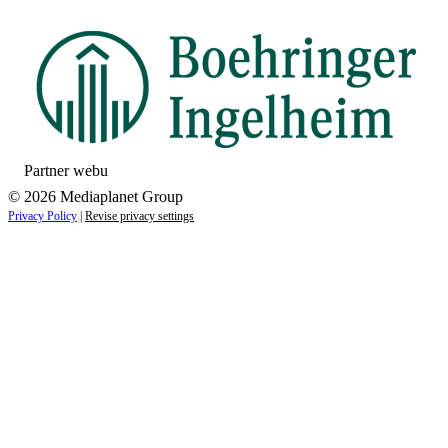
Partner webu
© 2026 Mediaplanet Group
Privacy Policy
|
Revise privacy settings
Close
this
module
ZAUJÍMAJÚ VÁS NOVINKY ZO SVETA
ZDRAVIA?
Prihláste sa k odberu našich noviniek a zostaňte vždy v
obraze.