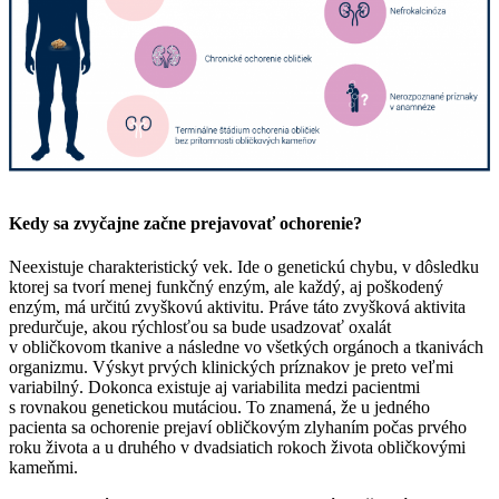
Kedy sa zvyčajne začne prejavovať ochorenie?
Neexistuje charakteristický vek. Ide o genetickú chybu, v dôsledku
ktorej sa tvorí menej funkčný enzým, ale každý, aj poškodený
enzým, má určitú zvyškovú aktivitu. Práve táto zvyšková aktivita
predurčuje, akou rýchlosťou sa bude usadzovať oxalát
v obličkovom tkanive a následne vo všetkých orgánoch a tkanivách
organizmu. Výskyt prvých klinických príznakov je preto veľmi
variabilný. Dokonca existuje aj variabilita medzi pacientmi
s rovnakou genetickou mutáciou. To znamená, že u jedného
pacienta sa ochorenie prejaví obličkovým zlyhaním počas prvého
roku života a u druhého v dvadsiatich rokoch života obličkovými
kameňmi.