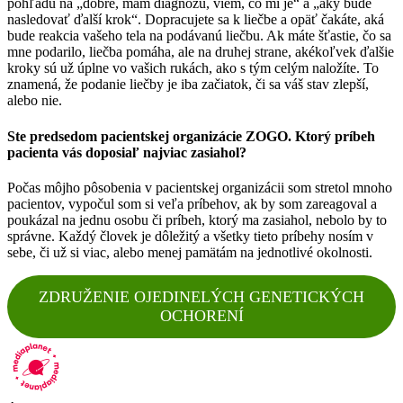
pohľadu na „dobre, mám diagnózu, viem, čo mi je“ a „aký bude
nasledovať ďalší krok“. Dopracujete sa k liečbe a opäť čakáte, aká
bude reakcia vašeho tela na podávanú liečbu. Ak máte šťastie, čo sa
mne podarilo, liečba pomáha, ale na druhej strane, akékoľvek ďalšie
kroky sú už úplne vo vašich rukách, ako s tým celým naložíte. To
znamená, že podanie liečby je iba začiatok, či sa váš stav zlepší,
alebo nie.
Ste predsedom pacientskej organizácie ZOGO. Ktorý príbeh
pacienta vás doposiaľ najviac zasiahol?
Počas môjho pôsobenia v pacientskej organizácii som stretol mnoho
pacientov, vypočul som si veľa príbehov, ak by som zareagoval a
poukázal na jednu osobu či príbeh, ktorý ma zasiahol, nebolo by to
správne. Každý človek je dôležitý a všetky tieto príbehy nosím v
sebe, či už si viac, alebo menej pamätám na jednotlivé okolnosti.
ZDRUŽENIE OJEDINELÝCH GENETICKÝCH
OCHORENÍ