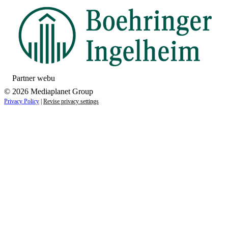
Partner webu
© 2026 Mediaplanet Group
Privacy Policy
|
Revise privacy settings
Close
this
module
ZAUJÍMAJÚ VÁS NOVINKY ZO SVETA
ZDRAVIA?
Prihláste sa k odberu našich noviniek a zostaňte vždy v
obraze.