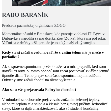
RADO BARANÍK
Predseda pacientskej organizácie ZOGO
Momentálne pôsobí v Bratislave, kde pracuje v oblasti IT. Býva v
Dúbravke a narodila sa mu dcérka Zoe (Zojka), ktorá má pol roka.
Veľmi sa z dcérky teší, pretože je to taký malý zlatý smejko.
Kedy ste si začali uvedomovať, že s vaším telom nie je niečo v
poriadku?
Ak si správne spomínam, prvé obtiaže sa u mňa prejavili, keď som
dovŕšil tri roky. V tomto období som začal pociťovať zvláštne jemné
tŕpnutie dlaní. Tento prejav som často spomínal mojim rodičom.
Odvtedy sme začali chodiť na rôzne vyšetrenia.
Ako sa u vás prejavovala Fabryho choroba?
V minulosti sa ochorenie prejavovalo znížením telesnej teploty,
alebo mi teplota tela stúpala a klesala bez zjavnej príčiny. Jednotlivé
stavy, ktoré sa dajú charakterizovať, ako sú studené končatiny,