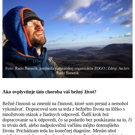
Foto: Rado Baraník, predseda pacientskej organizácie ZOGO | Zdroj: Archiv
Rado Baraník
Ako ovplyvňuje táto choroba váš bežný život?
Bežné činnosti sa zmenili na činnosti, ktoré som prestal a nemohol
vykonávať. Dopracoval som sa teda z bežného života na lôžko s
množstvom otázok a žiadnych odpovedí. Ďalší krok bol
dopracovanie sa k odpovedi, čo sa podarilo bez poukázania na to, či
to trvalo deň, alebo nadpolovičnú vačšinu môjho doterajšieho
života. Prichádzam teda ku konečnej diagnóze. Mením uhol