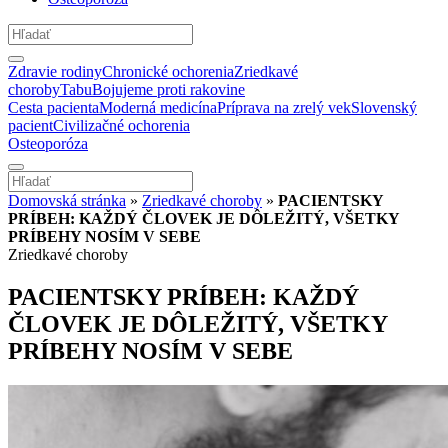
Zdravie rodiny
Chronické ochorenia
Zriedkavé
choroby
Tabu
Bojujeme proti rakovine
Cesta pacienta
Moderná medicína
Príprava na zrelý vek
Slovenský
pacient
Civilizačné ochorenia
Osteoporóza
Domovská stránka
»
Zriedkavé choroby
»
PACIENTSKY
PRÍBEH: KAŽDÝ ČLOVEK JE DÔLEŽITÝ, VŠETKY
PRÍBEHY NOSÍM V SEBE
Zriedkavé choroby
PACIENTSKY PRÍBEH: KAŽDÝ
ČLOVEK JE DÔLEŽITÝ, VŠETKY
PRÍBEHY NOSÍM V SEBE