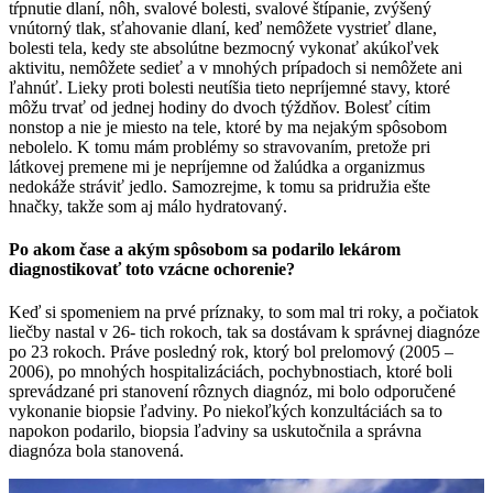
tŕpnutie dlaní, nôh, svalové bolesti, svalové štípanie, zvýšený
vnútorný tlak, sťahovanie dlaní, keď nemôžete vystrieť dlane,
bolesti tela, kedy ste absolútne bezmocný vykonať akúkoľvek
aktivitu, nemôžete sedieť a v mnohých prípadoch si nemôžete ani
ľahnúť. Lieky proti bolesti neutíšia tieto nepríjemné stavy, ktoré
môžu trvať od jednej hodiny do dvoch týždňov. Bolesť cítim
nonstop a nie je miesto na tele, ktoré by ma nejakým spôsobom
nebolelo. K tomu mám problémy so stravovaním, pretože pri
látkovej premene mi je nepríjemne od žalúdka a organizmus
nedokáže stráviť jedlo. Samozrejme, k tomu sa pridružia ešte
hnačky, takže som aj málo hydratovaný.
Po akom čase a akým spôsobom sa podarilo lekárom
diagnostikovať toto vzácne ochorenie?
Keď si spomeniem na prvé príznaky, to som mal tri roky, a počiatok
liečby nastal v 26- tich rokoch, tak sa dostávam k správnej diagnóze
po 23 rokoch. Práve posledný rok, ktorý bol prelomový (2005 –
2006), po mnohých hospitalizáciách, pochybnostiach, ktoré boli
sprevádzané pri stanovení rôznych diagnóz, mi bolo odporučené
vykonanie biopsie ľadviny. Po niekoľkých konzultáciách sa to
napokon podarilo, biopsia ľadviny sa uskutočnila a správna
diagnóza bola stanovená.