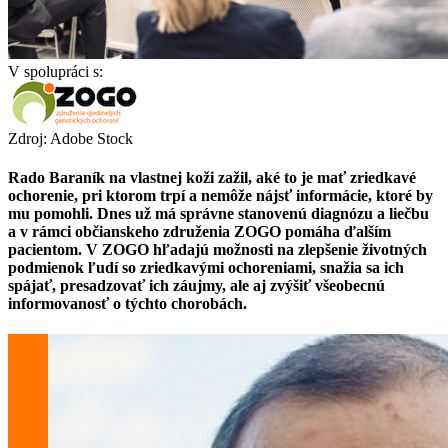
V spolupráci s:
Zdroj: Adobe Stock
Rado Baraník na vlastnej koži zažil, aké to je mať zriedkavé
ochorenie, pri ktorom trpí a nemôže nájsť informácie, ktoré by
mu pomohli. Dnes už má správne stanovenú diagnózu a liečbu
a v rámci občianskeho združenia ZOGO pomáha ďalším
pacientom. V ZOGO hľadajú možnosti na zlepšenie životných
podmienok ľudí so zriedkavými ochoreniami, snažia sa ich
spájať, presadzovať ich záujmy, ale aj zvýšiť všeobecnú
informovanosť o týchto chorobách.