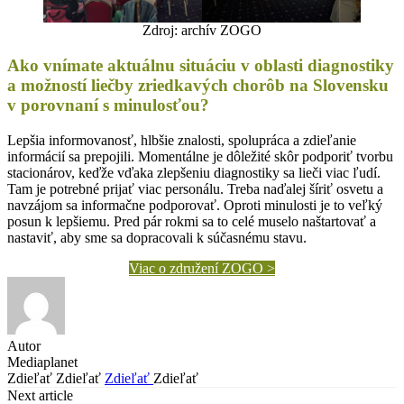
Zdroj: archív ZOGO
Ako vnímate aktuálnu situáciu v oblasti diagnostiky
a možností liečby zriedkavých chorôb na Slovensku
v porovnaní s minulosťou?
Lepšia informovanosť, hlbšie znalosti, spolupráca a zdieľanie
informácií sa prepojili. Momentálne je dôležité skôr podporiť tvorbu
stacionárov, keďže vďaka zlepšeniu diagnostiky sa lieči viac ľudí.
Tam je potrebné prijať viac personálu. Treba naďalej šíriť osvetu a
navzájom sa informačne podporovať. Oproti minulosti je to veľký
posun k lepšiemu. Pred pár rokmi sa to celé muselo naštartovať a
nastaviť, aby sme sa dopracovali k súčasnému stavu.
Viac o združení ZOGO >
Autor
Mediaplanet
Zdieľať
Zdieľať
Zdieľať
Zdieľať
Next article