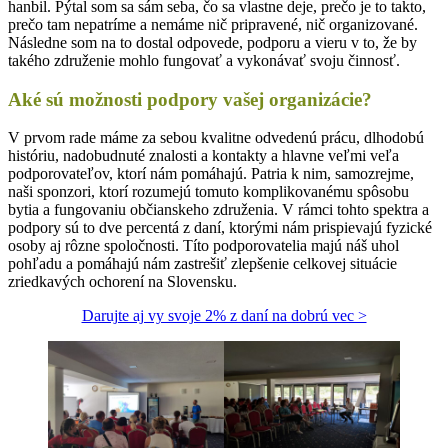
hanbil. Pýtal som sa sám seba, čo sa vlastne deje, prečo je to takto,
prečo tam nepatríme a nemáme nič pripravené, nič organizované.
Následne som na to dostal odpovede, podporu a vieru v to, že by
takého združenie mohlo fungovať a vykonávať svoju činnosť.
Aké sú možnosti podpory vašej organizácie?
V prvom rade máme za sebou kvalitne odvedenú prácu, dlhodobú
históriu, nadobudnuté znalosti a kontakty a hlavne veľmi veľa
podporovateľov, ktorí nám pomáhajú. Patria k nim, samozrejme,
naši sponzori, ktorí rozumejú tomuto komplikovanému spôsobu
bytia a fungovaniu občianskeho združenia. V rámci tohto spektra a
podpory sú to dve percentá z daní, ktorými nám prispievajú fyzické
osoby aj rôzne spoločnosti. Títo podporovatelia majú náš uhol
pohľadu a pomáhajú nám zastrešiť zlepšenie celkovej situácie
zriedkavých ochorení na Slovensku.
Darujte aj vy svoje 2% z daní na dobrú vec >