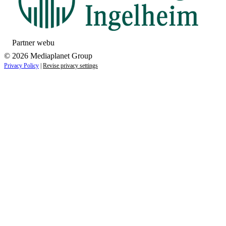
Partner webu
© 2026 Mediaplanet Group
Privacy Policy
|
Revise privacy settings
Close
this
module
ZAUJÍMAJÚ VÁS NOVINKY ZO SVETA
ZDRAVIA?
Prihláste sa k odberu našich noviniek a zostaňte vždy v
obraze.
Váš e-mail
Prihlásiť sa