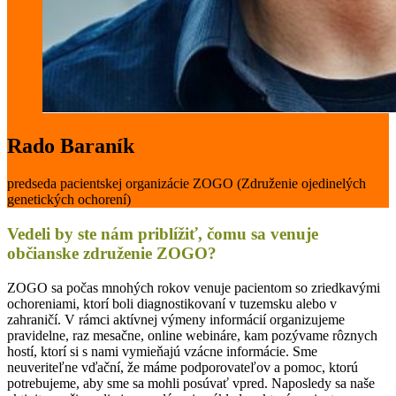
Rado Baraník
predseda pacientskej organizácie ZOGO (Združenie ojedinelých
genetických ochorení)
Vedeli by ste nám priblížiť, čomu sa venuje
občianske združenie ZOGO?
ZOGO sa počas mnohých rokov venuje pacientom so zriedkavými
ochoreniami, ktorí boli diagnostikovaní v tuzemsku alebo v
zahraničí. V rámci aktívnej výmeny informácií organizujeme
pravidelne, raz mesačne, online webináre, kam pozývame rôznych
hostí, ktorí si s nami vymieňajú vzácne informácie. Sme
neuveriteľne vďační, že máme podporovateľov a pomoc, ktorú
potrebujeme, aby sme sa mohli posúvať vpred. Naposledy sa naše