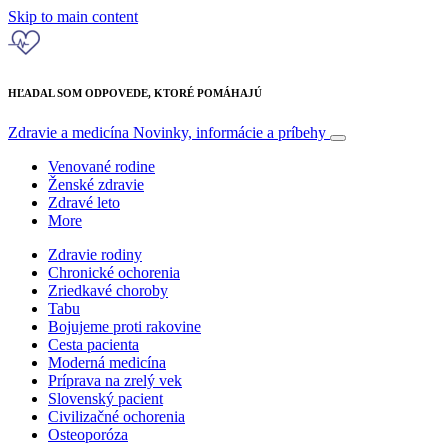
Skip to main content
HĽADAL SOM ODPOVEDE, KTORÉ POMÁHAJÚ
Zdravie a medicína
Novinky, informácie a príbehy
Venované rodine
Ženské zdravie
Zdravé leto
More
Zdravie rodiny
Chronické ochorenia
Zriedkavé choroby
Tabu
Bojujeme proti rakovine
Cesta pacienta
Moderná medicína
Príprava na zrelý vek
Slovenský pacient
Civilizačné ochorenia
Osteoporóza