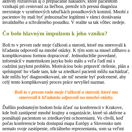
aktivity rozširovali aj o preplácanie nákladov, ktoré pacientom
vznikajú pri cestovaní za liečbou, pretože ich presná diagnóza
neexistuje v systémových tabuľkách posudkových komisií. Mnohí z
pacientov by mali byť jednoznačne legitímni v rámci dostávania
invalidného a schváleného posudku. V realite sa tak vôbec nedeje.
Čo bolo hlavným impulzom k jeho vzniku?
Boli to v prvom rade moje ťažkosti a starosti, ktoré ma smerovali k
hľadaniu odpovedí na mnohé otázky. K tým som sa musel zdĺhavo a
komplikovanou formou dopracovať. Jednoduchšie povedané,
informácií v materinskom jazyku bolo málo a veľa ľudí má s
cudzími jazykmi problém. Motiváciou bolo pripraviť riešenie, plán a
sprístupniť ho všade tam, kde sa zriedkaví pacienti môžu nachádzať,
kde môžu byť diagnostikovaní, ale nič nesmie byť podcenené, aby
celý tento komplikovaný proces práce nevyšiel nazmar.
Boli to v prvom rade moje ťažkosti a starosti, ktoré ma
smerovali k hľadaniu odpovedí na mnohé otázky.
Ďalším podstatným bodom bola účasť na konferencii v Krakove,
kde boli zastúpené mnohé krajiny a organizácie, ktoré sú aktívne a
pomáhajú pacientom so zriedkavými ochoreniami. Vo chvíli, keď
počas konferencie bola dostupná mapa Európy a Slovensko tam
nemalo svoje zastúpenie, oficiálneho reprezentanta, som sa veľmi