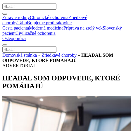
Zdravie rodiny
Chronické ochorenia
Zriedkavé
choroby
Tabu
Bojujeme proti rakovine
Cesta pacienta
Moderná medicína
Príprava na zrelý vek
Slovenský
pacient
Civilizačné ochorenia
Osteoporóza
Domovská stránka
»
Zriedkavé choroby
»
HĽADAL SOM
ODPOVEDE, KTORÉ POMÁHAJÚ
ADVERTORIAL
HĽADAL SOM ODPOVEDE, KTORÉ
POMÁHAJÚ