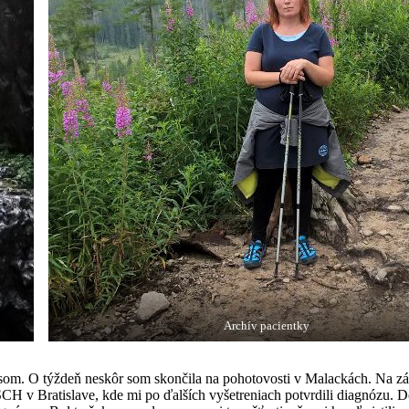
Archív pacientky
som. O týždeň neskôr som skončila na pohotovosti v Malackách. Na zákl
CH v Bratislave, kde mi po ďalších vyšetreniach potvrdili diagnózu. 