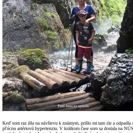
Pani Jana so synom
Keď som raz išla na návštevu k známym, prišlo mi tam zle a odpadla 
pľúcnu artériovú hypertenziu. V krátkom čase som sa dostala na NÚS