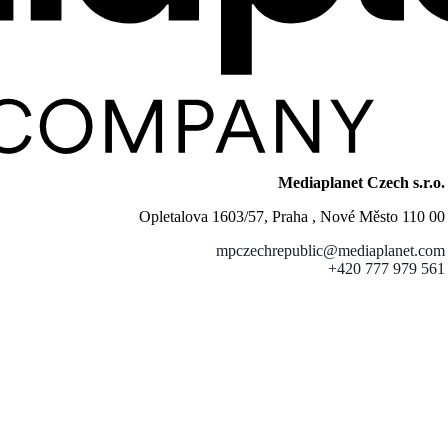
Mediaplanet Czech s.r.o.
Opletalova 1603/57, Praha , Nové Město 110 00
mpczechrepublic@mediaplanet.com
+420 777 979 561
Close
this
module