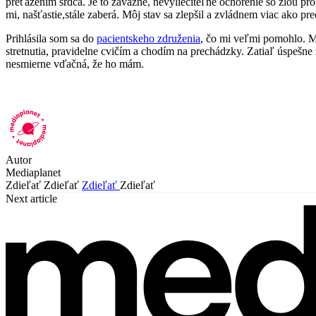
preťažením srdca. Je to závažné, nevyliečiteľné ochorenie so zlou pro
mi, našťastie,stále zaberá. Môj stav sa zlepšil a zvládnem viac ako
Prihlásila som sa do
pacientskeho združenia
, čo mi veľmi pomohlo. M
stretnutia, pravidelne cvičím a chodím na prechádzky. Zatiaľ úspešn
nesmierne vďačná, že ho mám.
Autor
Mediaplanet
Zdieľať
Zdieľať
Zdieľať
Zdieľať
Next article