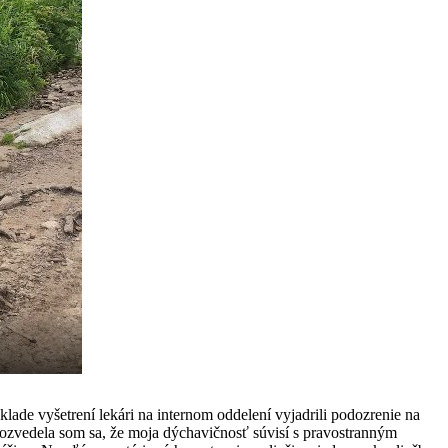
ade vyšetrení lekári na internom oddelení vyjadrili podozrenie na
Dozvedela som sa, že moja dýchavičnosť súvisí s pravostranným