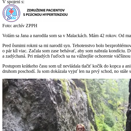
V spojení s:
Foto: archív ZPPH
Volám sa Jana a narodila som sa v Malackách. Mám 42 rokov. Od mal
Pred ôsmimi rokmi sa mi narodil syn. Tehotenstvo bolo bezproblémov
o pár kíl viac. Začala som zase behávať, aby som nabrala kondíciu. 
a zadýchaná. Pri mladých ľuďoch sa na vážnejšie ochorenie väčšinou n
Postupom krátkeho času som už nevládala tlačiť kočík do kopca a ani 
druhom poschodí. Ja som dokázala vyjsť len na prvý schod, no stále so