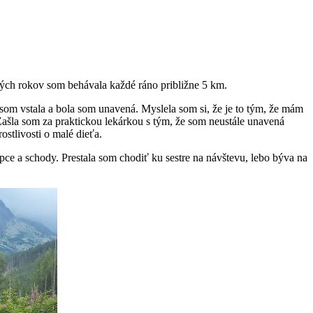
ných rokov som behávala každé ráno približne 5 km.
om vstala a bola som unavená. Myslela som si, že je to tým, že mám
Zašla som za praktickou lekárkou s tým, že som neustále unavená
stlivosti o malé dieťa.
pce a schody. Prestala som chodiť ku sestre na návštevu, lebo býva na