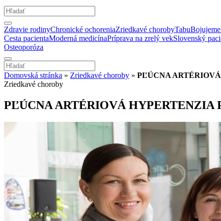
Zdravie rodiny
Chronické ochorenia
Zriedkavé choroby
Tabu
Bojujeme 
Cesta pacienta
Moderná medicína
Príprava na zrelý vek
Slovenský paci
Osteoporóza
Domovská stránka
»
Zriedkavé choroby
»
PĽÚCNA ARTÉRIOVÁ 
Zriedkavé choroby
PĽÚCNA ARTÉRIOVÁ HYPERTENZIA P