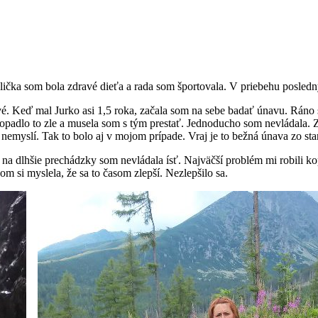
ička som bola zdravé dieťa a rada som športovala. V priebehu posled
é. Keď mal Jurko asi 1,5 roka, začala som na sebe badať únavu. Ráno s
Dopadlo to zle a musela som s tým prestať. Jednoducho som nevládala. 
emyslí. Tak to bolo aj v mojom prípade. Vraj je to bežná únava zo staro
na dlhšie prechádzky som nevládala ísť. Najväčší problém mi robili ko
m si myslela, že sa to časom zlepší. Nezlepšilo sa.