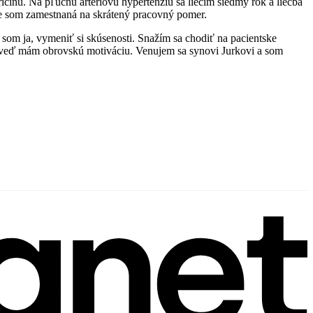
ríčinu. Na pľúcnu artériovú hypertenziu sa liečim siedmy rok a liečba
 kde som zamestnaná na skrátený pracovný pomer.
som ja, vymeniť si skúsenosti. Snažím sa chodiť na pacientske
ží, veď mám obrovskú motiváciu. Venujem sa synovi Jurkovi a som