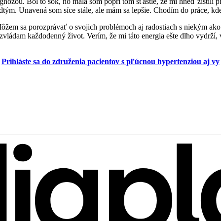
gnózou. Bol to šok, no mala som popri tom šťastie, že mi hneď zistili p
 predtým. Unavená som síce stále, ale mám sa lepšie. Chodím do práce,
ôžem sa porozprávať o svojich problémoch aj radostiach s niekým ako 
e zvládam každodenný život. Verím, že mi táto energia ešte dlho vydr
Prihláste sa do združenia pacientov s pľúcnou hypertenziou aj vy