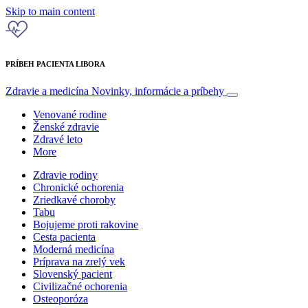
Skip to main content
PRÍBEH PACIENTA LIBORA
Zdravie a medicína
Novinky, informácie a príbehy
Venované rodine
Ženské zdravie
Zdravé leto
More
Zdravie rodiny
Chronické ochorenia
Zriedkavé choroby
Tabu
Bojujeme proti rakovine
Cesta pacienta
Moderná medicína
Príprava na zrelý vek
Slovenský pacient
Civilizačné ochorenia
Osteoporóza