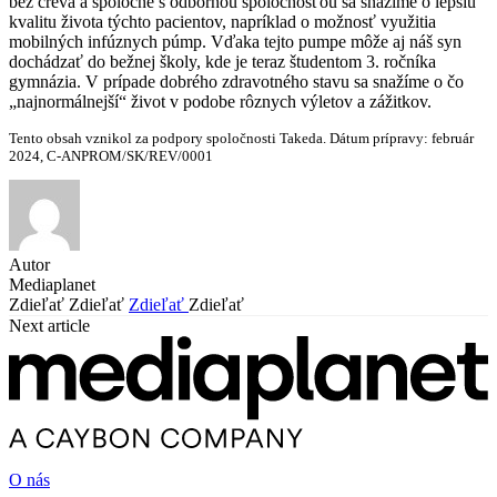
bez čreva a spoločne s odbornou spoločnosťou sa snažíme o lepšiu
kvalitu života týchto pacientov, napríklad o možnosť využitia
mobilných infúznych púmp. Vďaka tejto pumpe môže aj náš syn
dochádzať do bežnej školy, kde je teraz študentom 3. ročníka
gymnázia. V prípade dobrého zdravotného stavu sa snažíme o čo
„najnormálnejší“ život v podobe rôznych výletov a zážitkov.
Tento obsah vznikol za podpory spoločnosti Takeda. Dátum prípravy: február
2024, C-ANPROM/SK/REV/0001
Autor
Mediaplanet
Zdieľať
Zdieľať
Zdieľať
Zdieľať
Next article
O nás