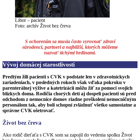
Libor – pacient
Foto: archív Život bez čreva
S ochorením sa musia často vyrovnať zdraví
súrodenci, partneri a najbližší, ktorých môžeme
nazvať tichými hrdinami.
Vývoj domácej starostlivosti
Predtým žili pacienti s CVK v podstate len v zdravotníckych
zariadeniach, v posledných rokoch však vďaka pokroku v
parenterálnej výžive a katetrizácii môžu žiť za pomoci svojich
blízkych doma. Rodičia chorých detí aj dospelí pacienti sú pred
odchodom z nemocnice domov riadne preškolení nemocničným
personálom tak, aby boli schopní zvládnuť všetko samostatne a
správne CVK ošetrovať.
Život bez čreva
Ako rodič dieťaťa s CVK som sa zapojil do vedenia spolku Život