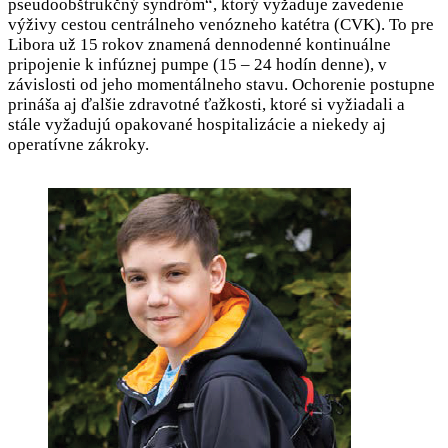
pseudoobštrukčný syndróm“, ktorý vyžaduje zavedenie
výživy cestou centrálneho venózneho katétra (CVK). To pre
Libora už 15 rokov znamená dennodenné kontinuálne
pripojenie k infúznej pumpe (15 – 24 hodín denne), v
závislosti od jeho momentálneho stavu. Ochorenie postupne
prináša aj ďalšie zdravotné ťažkosti, ktoré si vyžiadali a
stále vyžadujú opakované hospitalizácie a niekedy aj
operatívne zákroky.