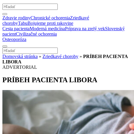
Zdravie rodiny
Chronické ochorenia
Zriedkavé
choroby
Tabu
Bojujeme proti rakovine
Cesta pacienta
Moderná medicína
Príprava na zrelý vek
Slovenský
pacient
Civilizačné ochorenia
Osteoporóza
Domovská stránka
»
Zriedkavé choroby
»
PRÍBEH PACIENTA
LIBORA
ADVERTORIAL
PRÍBEH PACIENTA LIBORA