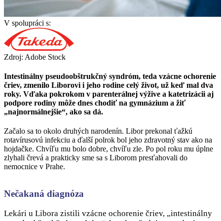
V spolupráci s:
Zdroj: Adobe Stock
Intestinálny pseudoobštrukčný syndróm, teda vzácne ochorenie
čriev, zmenilo Liborovi i jeho rodine celý život, už keď mal dva
roky. Vďaka pokrokom v parenterálnej výžive a katetrizácii aj
podpore rodiny môže dnes chodiť na gymnázium a žiť
„najnormálnejšie“, ako sa dá.
Začalo sa to okolo druhých narodenín. Libor prekonal ťažkú
rotavírusovú infekciu a ďalší polrok bol jeho zdravotný stav ako na
hojdačke. Chvíľu mu bolo dobre, chvíľu zle. Po pol roku mu úplne
zlyhali črevá a prakticky sme sa s Liborom presťahovali do
nemocnice v Prahe.
Nečakaná diagnóza
Lekári u Libora zistili vzácne ochorenie čriev, „intestinálny