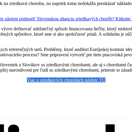
 liek na zriedkavú chorobu, no napriek tomu nedokážu preukázať náklad
te
záujem podporiť Slovenskou alianciu zriedkavých chorôb? Kliknit
j výzve definovať udržateľný spôsob financovania liečby, ktorý niekto
ebných spôsobov, ktoré sme si ako spoločnosť priali. A solidarita je s
ch referenčných sietí. Problémy, ktoré audítori Európskej komisie id
zhodovacieho procesu? Sme pripravení vytvoriť pre tieto pracoviská pev
oveniek a Slovákov so zriedkavými chorobami, ale aj s chorobami čas
ej starostlivosti pre ľudí so zriedkavými chorobami, prinesie to zásadn
Viac o zriedkavých chorobách nájdete TU