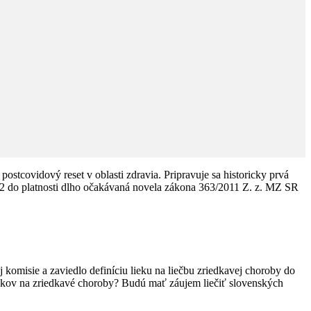
ostcovidový reset v oblasti zdravia. Pripravuje sa historicky prvá
022 do platnosti dlho očakávaná novela zákona 363/2011 Z. z. MZ SR
 komisie a zaviedlo definíciu lieku na liečbu zriedkavej choroby do
liekov na zriedkavé choroby? Budú mať záujem liečiť slovenských