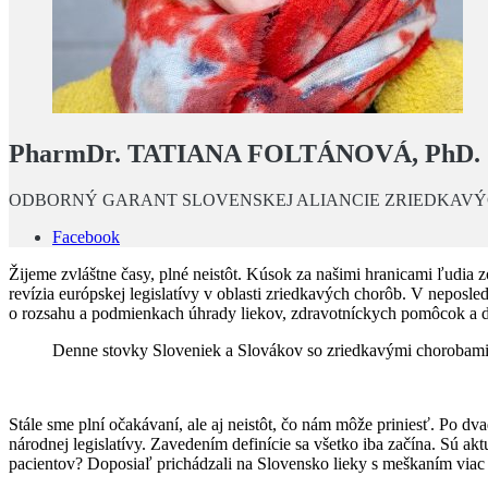
PharmDr. TATIANA FOLTÁNOVÁ, PhD.
ODBORNÝ GARANT SLOVENSKEJ ALIANCIE ZRIEDKAV
Facebook
Žijeme zvláštne časy, plné neistôt. Kúsok za našimi hranicami ľudia z
revízia európskej legislatívy v oblasti zriedkavých chorôb. V nepos
o rozsahu a podmienkach úhrady liekov, zdravotníckych pomôcok a di
Denne stovky Sloveniek a Slovákov so zriedkavými chorobami, 
Stále sme plní očakávaní, ale aj neistôt, čo nám môže priniesť. Po d
národnej legislatívy. Zavedením definície sa všetko iba začína. Sú 
pacientov? Doposiaľ prichádzali na Slovensko lieky s meškaním viac