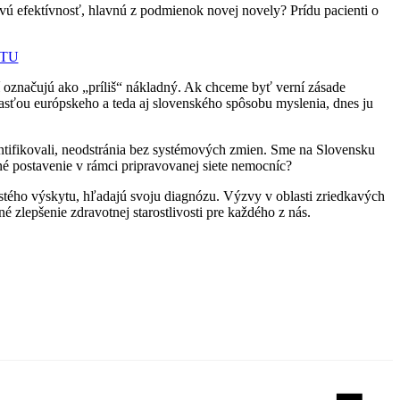
ovú efektívnosť, hlavnú z podmienok novej novely? Prídu pacienti o
e TU
rí označujú ako „príliš“ nákladný. Ak chceme byť verní zásade
účasťou európskeho a teda aj slovenského spôsobu myslenia, dnes ju
entifikovali, neodstránia bez systémových zmien. Sme na Slovensku
né postavenie v rámci pripravovanej siete nemocníc?
tého výskytu, hľadajú svoju diagnózu. Výzvy v oblasti zriedkavých
é zlepšenie zdravotnej starostlivosti pre každého z nás.