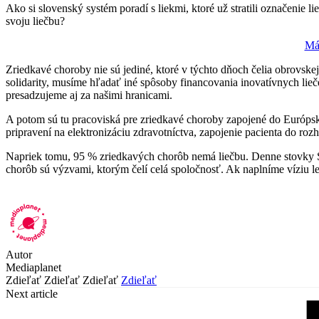
Ako si slovenský systém poradí s liekmi, ktoré už stratili označenie
svoju liečbu?
Má
Zriedkavé choroby nie sú jediné, ktoré v týchto dňoch čelia obrovske
solidarity, musíme hľadať iné spôsoby financovania inovatívnych lieč
presadzujeme aj za našimi hranicami.
A potom sú tu pracoviská pre zriedkavé choroby zapojené do Európsky
pripravení na elektronizáciu zdravotníctva, zapojenie pacienta do ro
Napriek tomu, 95 % zriedkavých chorôb nemá liečbu. Denne stovky Sl
chorôb sú výzvami, ktorým čelí celá spoločnosť. Ak naplníme víziu lepš
Autor
Mediaplanet
Zdieľať
Zdieľať
Zdieľať
Zdieľať
Next article