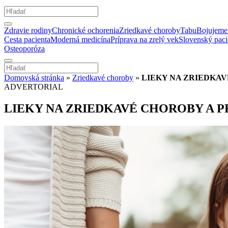
Zdravie rodiny
Chronické ochorenia
Zriedkavé choroby
Tabu
Bojujeme 
Cesta pacienta
Moderná medicína
Príprava na zrelý vek
Slovenský paci
Osteoporóza
Domovská stránka
»
Zriedkavé choroby
»
LIEKY NA ZRIEDKAV
ADVERTORIAL
LIEKY NA ZRIEDKAVÉ CHOROBY A P