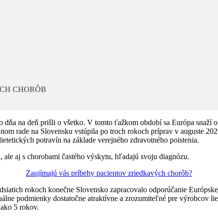
ÝCH CHORÔB
o dňa na deň prišli o všetko. V tomto ťažkom období sa Európa snaží o p
lednom rade na Slovensku vstúpila po troch rokoch príprav v auguste 2
etetických potravín na základe verejného zdravotného poistenia.
ale aj s chorobami častého výskytu, hľadajú svoju diagnózu.
Zaujímajú vás príbehy pacientov zriedkavých chorôb?
vadsiatich rokoch konečne Slovensko zapracovalo odporúčanie Európskej
aktuálne podmienky dostatočne atraktívne a zrozumiteľné pre výrobcov 
 ako 5 rokov.