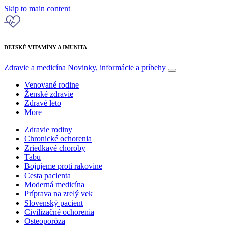
Skip to main content
DETSKÉ VITAMÍNY A IMUNITA
Zdravie a medicína
Novinky, informácie a príbehy
Venované rodine
Ženské zdravie
Zdravé leto
More
Zdravie rodiny
Chronické ochorenia
Zriedkavé choroby
Tabu
Bojujeme proti rakovine
Cesta pacienta
Moderná medicína
Príprava na zrelý vek
Slovenský pacient
Civilizačné ochorenia
Osteoporóza