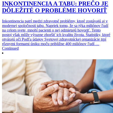
INKONTINENCIA A TABU: PREČO JE
DÔLEŽITÉ O PROBLÉME HOVORIŤ
Inkontinencia patrí medzi zdravotné problémy, ktoré zostávajú aj v
modernej spoločnosti tabu. Napriek tomu, že sa týka miliónov ľudí
na celom svete, mnohí pacienti o nej odmietajú hovoriť. Tento
postoj však môže výrazne zhoršiť ich kvalitu života. Štatistiky, ktoré
otvárajú oči Podľa údajov Svetovej zdravotníckej organizácie trpí
rôznymi formami úniku moču približne 400 miliónov ľudí …
Continued