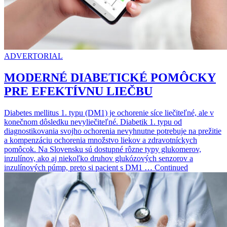
ADVERTORIAL
MODERNÉ DIABETICKÉ POMÔCKY
PRE EFEKTÍVNU LIEČBU
Diabetes mellitus 1. typu (DM1) je ochorenie síce liečiteľné, ale v
konečnom dôsledku nevyliečiteľné. Diabetik 1. typu od
diagnostikovania svojho ochorenia nevyhnutne potrebuje na prežitie
a kompenzáciu ochorenia množstvo liekov a zdravotníckych
pomôcok. Na Slovensku sú dostupné rôzne typy glukomerov,
inzulínov, ako aj niekoľko druhov glukózových senzorov a
inzulínových púmp, preto si pacient s DM1 … Continued