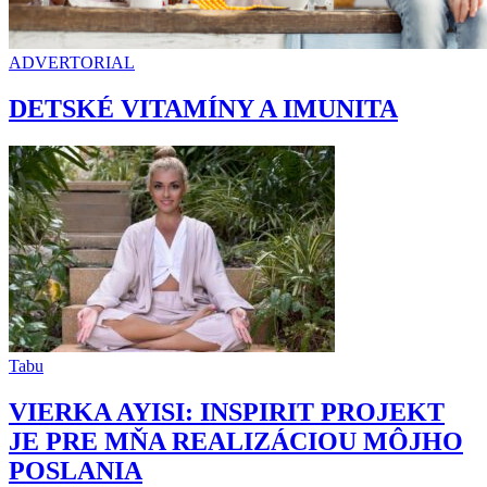
ADVERTORIAL
DETSKÉ VITAMÍNY A IMUNITA
Tabu
VIERKA AYISI: INSPIRIT PROJEKT
JE PRE MŇA REALIZÁCIOU MÔJHO
POSLANIA