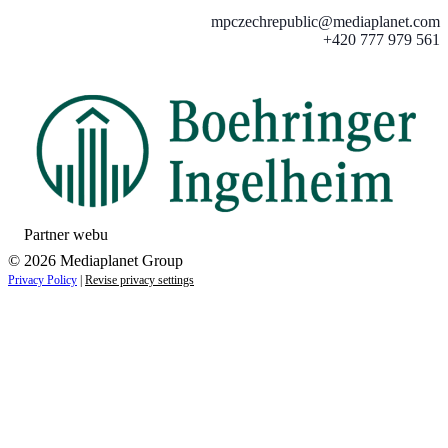
mpczechrepublic@mediaplanet.com
+420 777 979 561
Partner webu
© 2026 Mediaplanet Group
Privacy Policy
|
Revise privacy settings
Close
this
module
ZAUJÍMAJÚ VÁS NOVINKY ZO SVETA
ZDRAVIA?