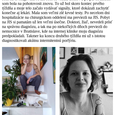
som bola na pohotovosti znovu. To už bol skoro koniec prvého
týždňa a moje telo začalo vydávať signály, ktoré dokázali zachytiť
konečne aj lekári. Mala som veľmi zlé krvné testy. Po necelom dni
hospitalizácie na chirurgickom oddelení ma previezli na JIS. Pobyt
na JIS si pamatám už len veľmi úsečne. Doktori, žiaľ, nevedeli prísť
na správnu diagnózu, a tak ma po niekoľkých dňoch previezli do
nemocnice v Bratislave, kde na internej klinike moju diagnózu
predpokladali. Takmer ku koncu druhého týždňa mi už s istotou
diagnostikovali akútnu intermitentnú porfýriu.