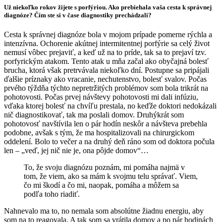
Už niekoľko rokov žijete s
porfýriou
. Ako prebiehala vaša cesta k správnej
diagnóze? Čím ste si v čase diagnostiky prechádzali?
Cesta k správnej diagnóze bola v mojom prípade pomerne rýchla a
intenzívna. Ochorenie akútnej intermitentnej porfýrie sa celý život
nemusí vôbec prejaviť, a keď už na to príde, tak sa to prejaví tzv.
porfyrickým atakom. Tento atak u mňa začal ako obyčajná bolesť
brucha, ktorá však pretrvávala niekoľko dní. Postupne sa pripájali
ďalšie príznaky ako vracanie, nechutenstvo, bolesť svalov. Počas
prvého týždňa týchto nepretržitých problémov som bola trikrát na
pohotovosti. Počas prvej návštevy pohotovosti mi dali infúziu,
vďaka ktorej bolesť na chvíľu prestala, no keďže doktori nedokázali
nič diagnostikovať, tak ma poslali domov. Druhýkrát som
pohotovosť navštívila len o pár hodín neskôr a návšteva prebehla
podobne, avšak s tým, že ma hospitalizovali na chirurgickom
oddelení. Bolo to večer a na druhý deň ráno som od doktora počula
len – „veď, jej nič nie je, ona pôjde domov“…
To, že svoju diagnózu poznám, mi pomáha najmä v
tom, že viem, ako sa mám k svojmu telu správať. Viem,
čo mi škodí a čo mi, naopak, pomáha a môžem sa
podľa toho riadiť.
Nahnevalo ma to, no nemala som absolútne žiadnu energiu, aby
som na to reagovala. A tak som sa vrátila domov a po pár hodinách