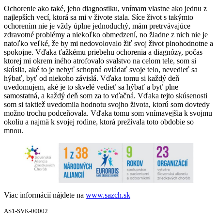
Ochorenie ako také, jeho diagnostiku, vnímam vlastne ako jednu z
najlepších vecí, ktorá sa mi v živote stala. Síce život s takýmto
ochorením nie je vždy úplne jednoduchý, mám pretrvávajúce
zdravotné problémy a niekoľko obmedzení, no žiadne z nich nie je
natoľko veľké, že by mi nedovolovalo žiť svoj život plnohodnotne a
spokojne. Vďaka ťažkému priebehu ochorenia a diagnózy, počas
ktorej mi okrem iného atrofovalo svalstvo na celom tele, som si
skúsila, aké to je nebyť schopná ovládať svoje telo, nevedieť sa
hýbať, byť od niekoho závislá. Vďaka tomu si každý deň
uvedomujem, aké je to skvelé vedieť sa hýbať a byť plne
samostatná, a každý deň som za to vďačná. Vďaka tejto skúsenosti
som si taktiež uvedomila hodnotu svojho života, ktorú som dovtedy
možno trochu podceňovala. Vďaka tomu som vnímavejšia k svojmu
okoliu a najmä k svojej rodine, ktorá prežívala toto obdobie so
mnou.
Viac informácií nájdete na
www.sazch.sk
AS1-SVK-00002