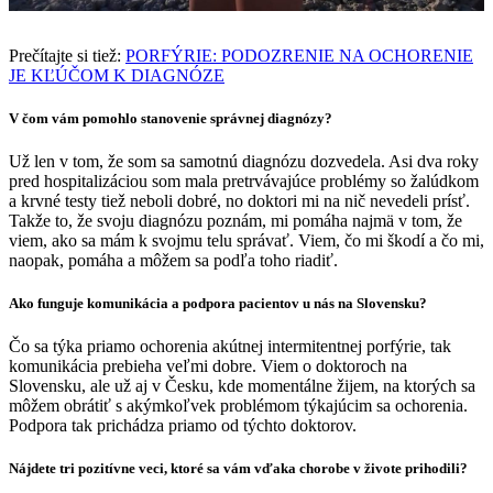
Prečítajte si tiež:
PORFÝRIE: PODOZRENIE NA OCHORENIE
JE KĽÚČOM K DIAGNÓZE
V čom vám pomohlo stanovenie
spr
ávnej diagn
ó
zy?
Už len v tom, že som sa samotnú diagnózu dozvedela. Asi dva roky
pred hospitalizáciou som mala pretrvávajúce problémy so žalúdkom
a krvné testy tiež neboli dobré, no doktori mi na nič nevedeli prísť.
Takže to, že svoju diagnózu poznám, mi pomáha najmä v tom, že
viem, ako sa mám k svojmu telu správať. Viem, čo mi škodí a čo mi,
naopak, pomáha a môžem sa podľa toho riadiť.
Ako funguje komunikácia a podpora pacientov u nás na Slovensku?
Čo sa týka priamo ochorenia akútnej intermitentnej porfýrie, tak
komunikácia prebieha veľmi dobre. Viem o doktoroch na
Slovensku, ale už aj v Česku, kde momentálne žijem, na ktorých sa
môžem obrátiť s akýmkoľvek problémom týkajúcim sa ochorenia.
Podpora tak prichádza priamo od týchto doktorov.
Nájdete tri pozitívne veci, ktor
é
sa vám vďaka chorobe v živote prihodili?