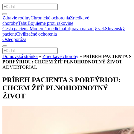
Zdravie rodiny
Chronické ochorenia
Zriedkavé
choroby
Tabu
Bojujeme proti rakovine
Cesta pacienta
Moderná medicína
Príprava na zrelý vek
Slovenský
pacient
Civilizačné ochorenia
Osteoporóza
Domovská stránka
»
Zriedkavé choroby
»
PRÍBEH PACIENTA S
PORFÝRIOU: CHCEM ŽIŤ PLNOHODNOTNÝ ŽIVOT
ADVERTORIAL
PRÍBEH PACIENTA S PORFÝRIOU:
CHCEM ŽIŤ PLNOHODNOTNÝ
ŽIVOT