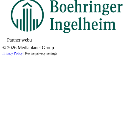
Partner webu
© 2026 Mediaplanet Group
Privacy Policy
|
Revise privacy settings
Close
this
module
ZAUJÍMAJÚ VÁS NOVINKY ZO SVETA
ZDRAVIA?
Prihláste sa k odberu našich noviniek a zostaňte vždy v
obraze.