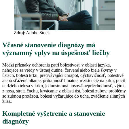
Zdroj: Adobe Stock
Včasn
é
stanovenie diagn
ó
zy má
významný vplyv na úspešnosť liečby
Medzi príznaky ochorenia patrí bolestivosť v oblasti jazyka,
nehojace sa vredy v ústnej dutine, červené alebo biele škvrny v
ústach, bolesti krku, pretrvávajúci chrapot, dýchavičnosť, bolestivé
alebo sťažené hltanie, prítomnosť hmatnej rezistencie na krku, pocit
cudzieho telesa v krku, jednostranná nosová nepriechodnosť, výtok
z nosa, strata čuchu, krvácanie z oblasti úst, bolesti zubov, problémy
so zubnou protézou, bolesti vyžarujúce do ucha, zväčšenie slinných
žliaz.
Kompletné vyšetrenie a stanovenie
diagnózy