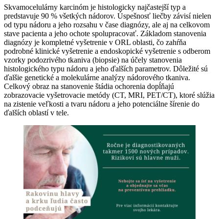
Skvamocelulárny karcinóm je histologicky najčastejší typ a
predstavuje 90 % všetkých nádorov. Úspešnosť liečby závisí nielen
od typu nádoru a jeho rozsahu v čase diagnózy, ale aj na celkovom
stave pacienta a jeho ochote spolupracovať. Základom stanovenia
diagnózy je kompletné vyšetrenie v ORL oblasti, čo zahŕňa
podrobné klinické vyšetrenie a endoskopické vyšetrenie s odberom
vzorky podozrivého tkaniva (biopsie) na účely stanovenia
histologického typu nádoru a jeho ďalších parametrov. Dôležité sú
ďalšie genetické a molekulárne analýzy nádorového tkaniva.
Celkový obraz na stanovenie štádia ochorenia dopĺňajú
zobrazovacie vyšetrovacie metódy (CT, MRI, PET/CT), ktoré slúžia
na zistenie veľkosti a tvaru nádoru a jeho potenciálne šírenie do
ďalších oblastí v tele.