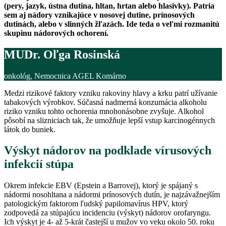
(pery, jazyk, ústna dutina, hltan, hrtan alebo hlasivky). Patria
sem aj nádory vznikajúce v nosovej dutine, prínosových
dutinách, alebo v slinných žľazách. Ide teda o veľmi rozmanitú
skupinu nádorových ochorení.
MUDr. Oľga Rosinská
onkológ, Nemocnica AGEL Komárno
Medzi rizikové faktory vzniku rakoviny hlavy a krku patrí užívanie
tabakových výrobkov. Súčasná nadmerná konzumácia alkoholu
riziko vzniku tohto ochorenia mnohonásobne zvyšuje. Alkohol
pôsobí na slizniciach tak, že umožňuje lepší vstup karcinogénnych
látok do buniek.
Výskyt nádorov na podklade vírusových
infekcií stúpa
Okrem infekcie EBV (Epstein a Barrovej), ktorý je spájaný s
nádormi nosohltana a nádormi prínosových dutín, je najzávažnejším
patologickým faktorom ľudský papilomavírus HPV, ktorý
zodpovedá za stúpajúcu incidenciu (výskyt) nádorov orofaryngu.
Ich výskyt je 4- až 5-krát častejší u mužov vo veku okolo 50. roku