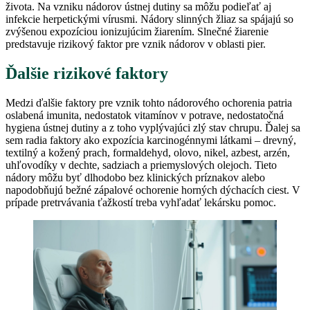
života. Na vzniku nádorov ústnej dutiny sa môžu podieľať aj
infekcie herpetickými vírusmi. Nádory slinných žliaz sa spájajú so
zvýšenou expozíciou ionizujúcim žiarením. Slnečné žiarenie
predstavuje rizikový faktor pre vznik nádorov v oblasti pier.
Ďalšie rizikové faktory
Medzi ďalšie faktory pre vznik tohto nádorového ochorenia patria
oslabená imunita, nedostatok vitamínov v potrave, nedostatočná
hygiena ústnej dutiny a z toho vyplývajúci zlý stav chrupu. Ďalej sa
sem radia faktory ako expozícia karcinogénnymi látkami – drevný,
textilný a kožený prach, formaldehyd, olovo, nikel, azbest, arzén,
uhľovodíky v dechte, sadziach a priemyslových olejoch. Tieto
nádory môžu byť dlhodobo bez klinických príznakov alebo
napodobňujú bežné zápalové ochorenie horných dýchacích ciest. V
prípade pretrvávania ťažkostí treba vyhľadať lekársku pomoc.