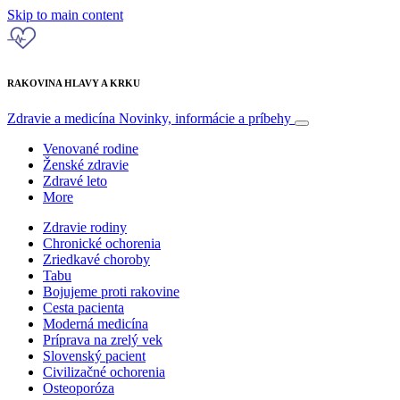
Skip to main content
RAKOVINA HLAVY A KRKU
Zdravie a medicína
Novinky, informácie a príbehy
Venované rodine
Ženské zdravie
Zdravé leto
More
Zdravie rodiny
Chronické ochorenia
Zriedkavé choroby
Tabu
Bojujeme proti rakovine
Cesta pacienta
Moderná medicína
Príprava na zrelý vek
Slovenský pacient
Civilizačné ochorenia
Osteoporóza