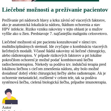
Liečebné možnosti a prežívanie pacientov
Prežívanie pri nádoroch hlavy a krku závisí od viacerých faktorov,
ako je anatomická lokalizácia nádoru, štádium ochorenia a stav
HPV infekcie. Riziko vzniku rakoviny v tejto oblasti je u mužov
vyššie ako u žien. Predstavuje 7. najčastejšiu malignitu celosvetovo.
Liečebné možnosti sú pre pacienta konzultované v rámci tzv.
multidisciplinárnych stretnutí. Ide zvyčajne o kombináciu viacerých
liečebných modalít. Včasné štádiá rakoviny sú liečené chirurgicky,
alebo rádioterapiou. V prípade rizikových faktorov a pri lokálne
pokročilom ochorení je možné podať kombinovanú liečbu
radiochemoterapiou. Niekedy sa podáva tzv. indukčná terapia pred
lokálnou liečbou s cieľom zmenšenia nádoru, aby bolo možné
dosiahnuť dobrý efekt chirurgickej liečby alebo radioterapie. Ak je
ochorenie metastatické, rozšírené v celom tele, tak sa podáva
systémová liečba, cielená biologická liečba, prípadne imunoterapia.
Autor