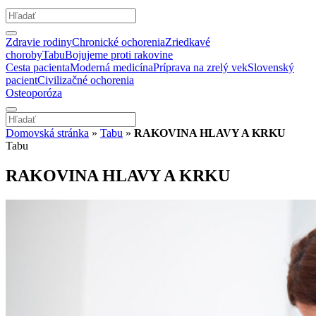
Zdravie rodiny
Chronické ochorenia
Zriedkavé
choroby
Tabu
Bojujeme proti rakovine
Cesta pacienta
Moderná medicína
Príprava na zrelý vek
Slovenský
pacient
Civilizačné ochorenia
Osteoporóza
Domovská stránka
»
Tabu
»
RAKOVINA HLAVY A KRKU
Tabu
RAKOVINA HLAVY A KRKU