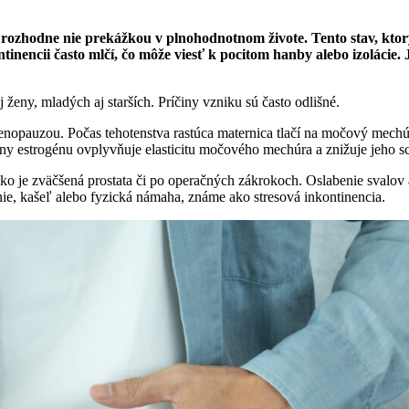
ozhodne nie prekážkou v plnohodnotnom živote. Tento stav, ktorý 
ontinencii často mlčí, čo môže viesť k pocitom hanby alebo izoláci
y, mladých aj starších. Príčiny vzniku sú často odlišné.
menopauzou. Počas tehotenstva rastúca maternica tlačí na močový mech
iny estrogénu ovplyvňuje elasticitu močového mechúra a znižuje jeho 
, ako je zväčšená prostata či po operačných zákrokoch. Oslabenie sval
ie, kašeľ alebo fyzická námaha, známe ako stresová inkontinencia.