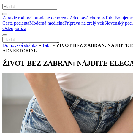
Zdravie rodiny
Chronické ochorenia
Zriedkavé choroby
Tabu
Bojujeme 
Cesta pacienta
Moderná medicína
Príprava na zrelý vek
Slovenský paci
Osteoporóza
Domovská stránka
»
Tabu
»
ŽIVOT BEZ ZÁBRAN: NÁJDITE
ADVERTORIAL
ŽIVOT BEZ ZÁBRAN: NÁJDITE ELE