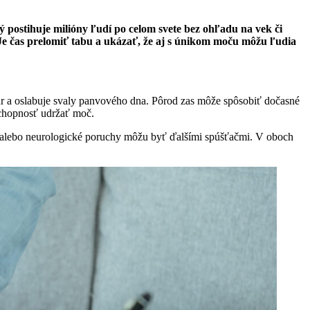
postihuje milióny ľudí po celom svete bez ohľadu na vek či
e. Je čas prelomiť tabu a ukázať, že aj s únikom moču môžu ľudia
úr a oslabuje svaly panvového dna. Pôrod zas môže spôsobiť dočasné
schopnosť udržať moč.
ov alebo neurologické poruchy môžu byť ďalšími spúšťačmi. V oboch