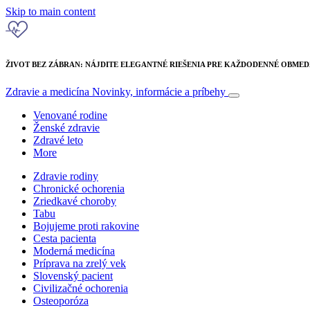
Skip to main content
ŽIVOT BEZ ZÁBRAN: NÁJDITE ELEGANTNÉ RIEŠENIA PRE KAŽDODENNÉ OBME
Zdravie a medicína
Novinky, informácie a príbehy
Venované rodine
Ženské zdravie
Zdravé leto
More
Zdravie rodiny
Chronické ochorenia
Zriedkavé choroby
Tabu
Bojujeme proti rakovine
Cesta pacienta
Moderná medicína
Príprava na zrelý vek
Slovenský pacient
Civilizačné ochorenia
Osteoporóza