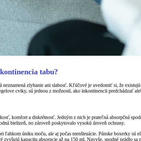
nkontinencia tabu?
neznamená zlyhanie ani slabosť. Kľúčové je uvedomiť si, že existujú
elove cviky, sú jednou z možností, ako inkontinencii predchádzať ale
ickosť, komfort a diskrétnosť. Jedným z nich je prateľná absorpčná spo
podná bielizeň, no zároveň poskytovalo vysokú úroveň ochrany.
 pri ľahkom úniku moču, ale aj počas menštruácie. Pánske boxerky sú el
zvyšujú kapacitu absorpcie až na 150 ml. Navyše, spodné prádlo sa môž