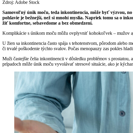
Zdroj: Adobe Stock
Samovoľný únik moču, teda inkontinencia, môže byť výzvou, no r
pohlavie je bežnejší, než si mnohí myslia. Napriek tomu sa o ink
žiť komfortne, sebavedome a bez obmedzení.
Komplikácie s únikom moču môžu ovplyvniť kohokoľvek – mužov aj žen
U žien sa inkontinencia často spája s tehotenstvom, pôrodom alebo 
či trvalé poškodenie týchto svalov. Počas menopauzy zas pokles hlad
Muži častejšie čelia inkontinencii v dôsledku problémov s prostatou
prípadoch môže únik moču vyvolávať stresové situácie, ako je kýchan