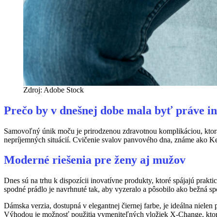
Zdroj: Adobe Stock
Prečo by v dnešnej dobe mala byť práve i
Samovoľný únik moču je prirodzenou zdravotnou komplikáciou, ktorá 
nepríjemných situácií. Cvičenie svalov panvového dna, známe ako Keg
Moderné riešenia pre ženy aj mužov
Dnes sú na trhu k dispozícii inovatívne produkty, ktoré spájajú prakt
spodné prádlo je navrhnuté tak, aby vyzeralo a pôsobilo ako bežná s
Dámska verzia, dostupná v elegantnej čiernej farbe, je ideálna nielen
Výhodou je možnosť použitia vymeniteľných vložiek X-Change, ktoré 