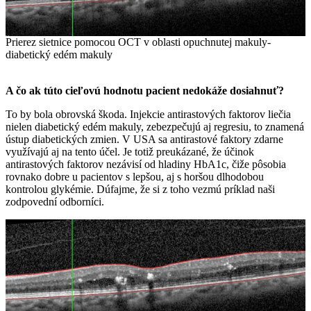
Prierez sietnice pomocou OCT v oblasti opuchnutej makuly-
diabetický edém makuly
A čo ak túto cieľovú
hodnotu pacient nedokáže dosiahnuť?
To by bola obrovská škoda. Injekcie antirastových faktorov liečia
nielen diabetický edém makuly, zebezpečujú aj regresiu, to znamená
ústup diabetických zmien. V USA sa antirastové faktory zdarne
využívajú aj na tento účel. Je totiž preukázané, že účinok
antirastových faktorov nezávisí od hladiny HbA1c, čiže pôsobia
rovnako dobre u pacientov s lepšou, aj s horšou dlhodobou
kontrolou glykémie. Dúfajme, že si z toho vezmú príklad naši
zodpovední odborníci.