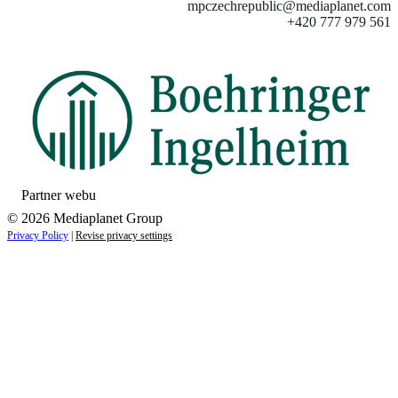
mpczechrepublic@mediaplanet.com
+420 777 979 561
Partner webu
© 2026 Mediaplanet Group
Privacy Policy
|
Revise privacy settings
Close
this
module
ZAUJÍMAJÚ VÁS NOVINKY ZO SVETA
ZDRAVIA?
Prihláste sa k odberu našich noviniek a zostaňte vždy v