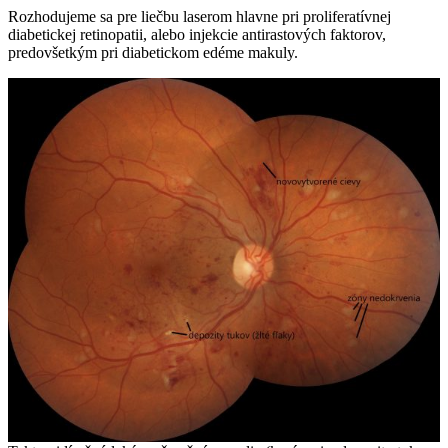
Rozhodujeme sa pre liečbu laserom hlavne pri proliferatívnej
diabetickej retinopatii, alebo injekcie antirastových faktorov,
predovšetkým pri diabetickom edéme makuly.