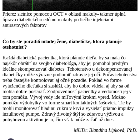
Prierez sietnice pomocou OCT v oblasti makuly- takmer úplná
úprava diabetického edému makuly po liečbe injekciami
antirastových faktorov
Čo by ste poradili mladej žene, diabetičke, ktorá planuje
otehotnieť?
Každá diabetická pacientka, ktorá plánuje dieťa, by sa mala čo
najskôr obrátiť na svojho diabetológa, aby jej pomohol predtým
ideálne skompenzovať diabetes. Tehotenstvo u dekompenzovanej
diabetičky môže výrazne podlomiť zdravie jej očí. Počas tehotenstva
treba častejšie kontrolovať aj očné pozadie. Poklad vo forme
vytúženého dieťatka si zaslúži, aby ho dobre videla, aj aby sa oň
mohla dobre postarať. Zodpovednosť pacientky a vedomosti jej v
tom pomôžu. Vývoj vedy ide míľovými krokmi vpred. Možno
pomôžu výdobytky vo forme smart kontaktných šošoviek. Tie by
mohli monitorovať hladinu cukru v krvi a vysielať priamo impulzy
inzulínovej pumpe. Zdravý životný štýl so zdravou výživou a
pohybovou aktivitou je to, čím však môže začať už dnes.
MUDr. Blandína Lipková, PhD.