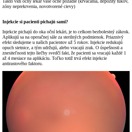
Takto vidí očný lekár vaše očné pozadie (krvácania, depozity tukov,
zóny neprekrvenia, novotvorené cievy)
Injekcie si
pacienti pichajú sami?
Injekcie pichajú do oka oční lekári, je to celkom bezbolestný zákrok.
Aplikujú sa na operačnej sále za sterilných podmienok. Priaznivý
efekt sledujeme u našich pacientov už 5 rokov. Injekcie redukujú
opuch sietnice, a tým udržujú, alebo vracajú zrak. O úspešnosti a
znesiteľnosti tejto liečby svedčí fakt, že pacienti sa vracajú každé 1
až 4 mesiace na aplikáciu. Toľko totiž trvá efekt injekcie
antirastového faktoru.