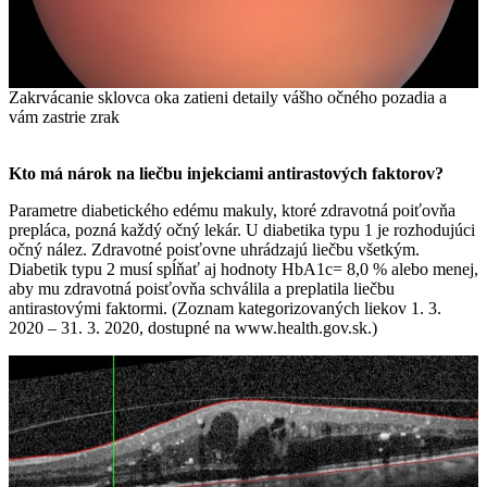
Zakrvácanie sklovca oka zatieni detaily vášho očného pozadia a
vám zastrie zrak
Kto má nárok na liečbu injekciami antirastových faktorov?
Parametre diabetického edému makuly, ktoré zdravotná poiťovňa
prepláca, pozná každý očný lekár. U diabetika typu 1 je rozhodujúci
očný nález. Zdravotné poisťovne uhrádzajú liečbu všetkým.
Diabetik typu 2 musí spĺňať aj hodnoty HbA1c= 8,0 % alebo menej,
aby mu zdravotná poisťovňa schválila a preplatila liečbu
antirastovými faktormi. (Zoznam kategorizovaných liekov 1. 3.
2020 – 31. 3. 2020, dostupné na www.health.gov.sk.)