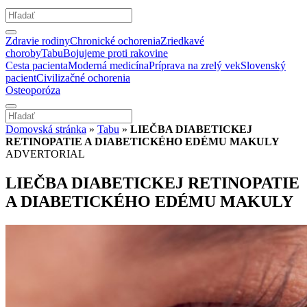
Zdravie rodiny
Chronické ochorenia
Zriedkavé
choroby
Tabu
Bojujeme proti rakovine
Cesta pacienta
Moderná medicína
Príprava na zrelý vek
Slovenský
pacient
Civilizačné ochorenia
Osteoporóza
Domovská stránka
»
Tabu
»
LIEČBA DIABETICKEJ
RETINOPATIE A DIABETICKÉHO EDÉMU MAKULY
ADVERTORIAL
LIEČBA DIABETICKEJ RETINOPATIE
A DIABETICKÉHO EDÉMU MAKULY