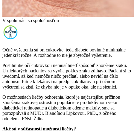
V spolupráci so spoločnosťou
Očné vyšetrenia sú pri cukrovke, teda diabete povinné minimálne
jedenkrát ročne. A rozhodne to nie je zbytočné vyšetrenie.
Postihnutie očí cukrovkou nemusí hneď spôsobiť zhoršenie zraku.
U niektorých pacientov sa vyvíja pokles zraku zdĺhavo. Pacient si to
uvedomí, až keď nemôže niečo prečítať, alebo nevidí na číslo
autobusu. Príde k lekárovi na predpis okuliarov a pri očnom
vyšetrení sa zistí, že chyba nie je v optike oka, ale na sietnici.
O možnostiach liečby ochorenia, ktoré je najčastejšou príčinou
zhoršenia zrakovej ostrosti u populácie v produktívnom veku –
diabetickej retinopatie a diabetickom edéme makuly, sme sa
porozprávali s MUDr. Blandínou Lipkovou, PhD., z očného
oddelenia FNsP Žilina.
Aké sú
v súčasnosti možnosti liečby?