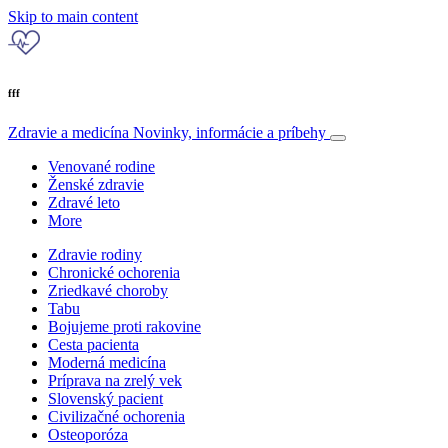
Skip to main content
fff
Zdravie a medicína
Novinky, informácie a príbehy
Venované rodine
Ženské zdravie
Zdravé leto
More
Zdravie rodiny
Chronické ochorenia
Zriedkavé choroby
Tabu
Bojujeme proti rakovine
Cesta pacienta
Moderná medicína
Príprava na zrelý vek
Slovenský pacient
Civilizačné ochorenia
Osteoporóza