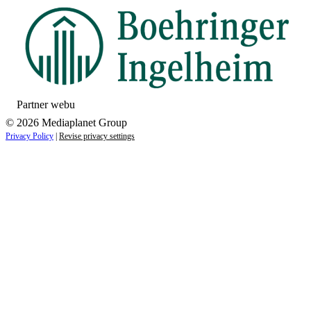
Partner webu
© 2026 Mediaplanet Group
Privacy Policy
|
Revise privacy settings
Close
this
module
ZAUJÍMAJÚ VÁS NOVINKY ZO SVETA
ZDRAVIA?
Prihláste sa k odberu našich noviniek a zostaňte vždy v
obraze.