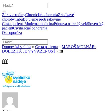
Zdravie rodiny
Chronické ochorenia
Zriedkavé
choroby
Tabu
Bojujeme proti rakovine
Cesta pacienta
Moderná medicína
Príprava na zrelý vek
Slovenský
pacient
Civilizačné ochorenia
Osteoporóza
Domovská stránka
»
Cesta pacienta
»
MAROŠ MOLNÁR:
DÔLEŽITÁ JE VYVÁŽENOSŤ
»
fff
fff