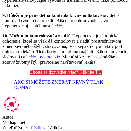
hypertenzie sa zvyčajne vykonáva meraním krvného tlaku pomocou
tlakomera.
9. Dôležitá je pravidelná kontrola krvného tlaku.
Pravidelná
kontrola krvného tlaku je dôležitá na monitorovanie stavu
hypertenzie aj na účinnosť liečby.
10. Možno ju kontrolovať a riadiť.
Hypertenzia je chronické
ochorenie, ktoré sa však dá kontrolovať a riadiť prostredníctvom
zmien životného štýlu, stravovania, fyzickej aktivity a liekov pod
dohľadom lekára. Tieto fakty nám pripomínajú dôležitosť prevencie,
sledovania a
liečby hypertenzie
. Merať si krvný tlak, dodržiavať
zdravý životný štýl, pravidelne navštevovať lekára.
Chcete sa dozvedieť viac? Kliknite TU
AKO SI MÔŽETE ZMERAŤ KRVNÝ TLAK
DOMA?
Autor
Mediaplanet
Zdieľať
Zdieľať
Zdieľať
Zdieľať