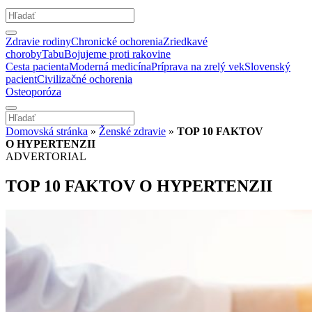
Zdravie rodiny
Chronické ochorenia
Zriedkavé
choroby
Tabu
Bojujeme proti rakovine
Cesta pacienta
Moderná medicína
Príprava na zrelý vek
Slovenský
pacient
Civilizačné ochorenia
Osteoporóza
Domovská stránka
»
Ženské zdravie
»
TOP 10 FAKTOV
O HYPERTENZII
ADVERTORIAL
TOP 10 FAKTOV O HYPERTENZII