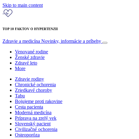
Skip to main content
TOP 10 FAKTOV O HYPERTENZII
Zdravie a medicína
Novinky, informácie a príbehy
Venované rodine
Ženské zdravie
Zdravé leto
More
Zdravie rodiny
Chronické ochorenia
Zriedkavé choroby
Tabu
Bojujeme proti rakovine
Cesta pacienta
Moderná medicína
Príprava na zrelý vek
Slovenský pacient
Civilizačné ochorenia
Osteoporóza