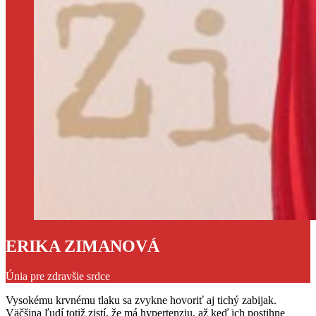
ERIKA ZIMANOVÁ
Únia pre zdravšie srdce
Vysokému krvnému tlaku sa zvykne hovoriť aj tichý zabijak.
Väčšina ľudí totiž zistí, že má hypertenziu, až keď ich postihne