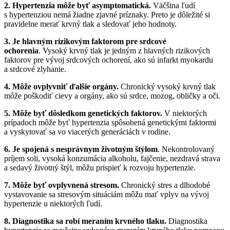
2. Hypertenzia môže byť asymptomatická.
Väčšina ľudí
s hypertenziou nemá žiadne zjavné príznaky. Preto je dôležité si
pravidelne merať krvný tlak a sledovať jeho hodnoty.
3. Je hlavným rizikovým faktorom pre srdcové
ochorenia
. Vysoký krvný tlak je jedným z hlavných rizikových
faktorov pre vývoj srdcových ochorení, ako sú infarkt myokardu
a srdcové zlyhanie.
4. Môže ovplyvniť ďalšie orgány.
Chronický vysoký krvný tlak
môže poškodiť cievy a orgány, ako sú srdce, mozog, obličky a oči.
5. Môže byť dôsledkom genetických faktorov.
V niektorých
prípadoch môže byť hypertenzia spôsobená genetickými faktormi
a vyskytovať sa vo viacerých generáciách v rodine.
6. Je spojená s nesprávnym životným štýlom
. Nekontrolovaný
príjem soli, vysoká konzumácia alkoholu, fajčenie, nezdravá strava
a sedavý životný štýl, môžu prispieť k rozvoju hypertenzie.
7. Môže byť ovplyvnená stresom.
Chronický stres a dlhodobé
vystavovanie sa stresovým situáciám môžu mať vplyv na vývoj
hypertenzie u niektorých ľudí.
8. Diagnostika sa robí meraním krvného tlaku.
Diagnostika