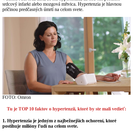
srdcový infarkt alebo mozgová mŕtvica. Hypertenzia je hlavnou
príčinou predčasných úmrtí na celom svete.
FOTO: Omron
Tu je TOP 10 faktov o hypertenzii, ktoré by ste mali vedieť
:
1. Hypertenzia je jedným z najbežnejších ochorení, ktoré
postihuje milióny ľudí na celom svete.