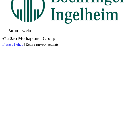
Partner webu
© 2026 Mediaplanet Group
Privacy Policy
|
Revise privacy settings
Close
this
module
ZAUJÍMAJÚ VÁS NOVINKY ZO SVETA
ZDRAVIA?
Prihláste sa k odberu našich noviniek a zostaňte vždy v
obraze.
Váš e-mail
Prihlásiť sa