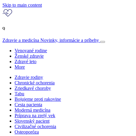
Skip to main content
Q
Zdravie a medicína
Novinky, informácie a príbehy
Venované rodine
Ženské zdravie
Zdravé leto
More
Zdravie rodiny
Chronické ochorenia
Zriedkavé choroby
Tabu
Bojujeme proti rakovine
Cesta pacienta
Moderná medicína
Príprava na zrelý vek
Slovenský pacient
Civilizačné ochorenia
Osteoporóza