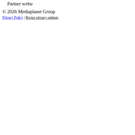
Partner webu
© 2026 Mediaplanet Group
Privacy Policy
|
Revise privacy settings
Close
this
module
ZAUJÍMAJÚ VÁS NOVINKY ZO SVETA
ZDRAVIA?
Prihláste sa k odberu našich noviniek a zostaňte vždy v
obraze.
Váš e-mail
Prihlásiť sa
menopriezvisko@email.sk
Nie, ďakujem