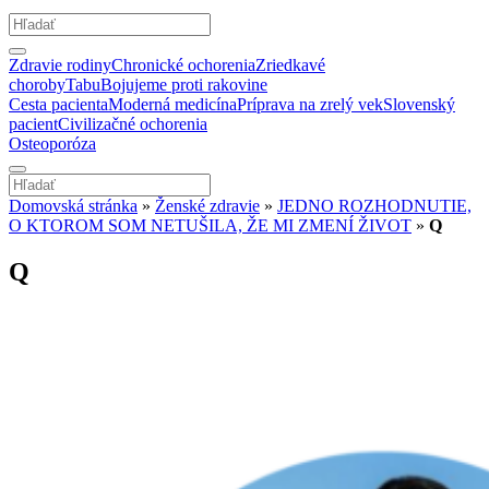
Zdravie rodiny
Chronické ochorenia
Zriedkavé
choroby
Tabu
Bojujeme proti rakovine
Cesta pacienta
Moderná medicína
Príprava na zrelý vek
Slovenský
pacient
Civilizačné ochorenia
Osteoporóza
Domovská stránka
»
Ženské zdravie
»
JEDNO ROZHODNUTIE,
O KTOROM SOM NETUŠILA, ŽE MI ZMENÍ ŽIVOT
»
Q
Q