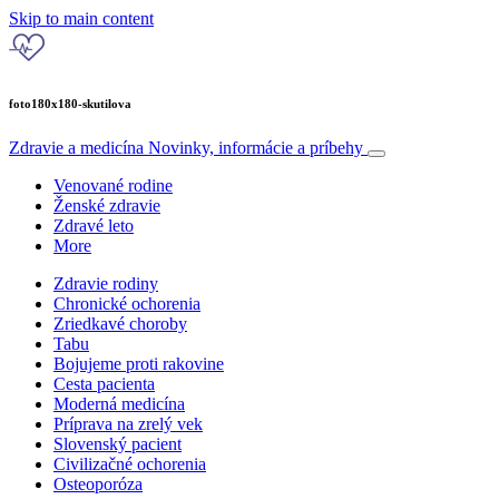
Skip to main content
foto180x180-skutilova
Zdravie a medicína
Novinky, informácie a príbehy
Venované rodine
Ženské zdravie
Zdravé leto
More
Zdravie rodiny
Chronické ochorenia
Zriedkavé choroby
Tabu
Bojujeme proti rakovine
Cesta pacienta
Moderná medicína
Príprava na zrelý vek
Slovenský pacient
Civilizačné ochorenia
Osteoporóza