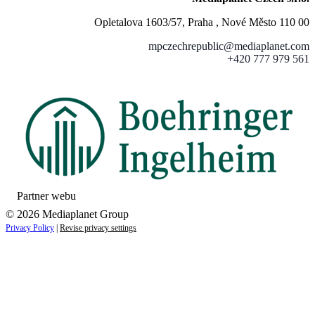
Opletalova 1603/57, Praha , Nové Město 110 00
mpczechrepublic@mediaplanet.com
+420 777 979 561
Partner webu
© 2026 Mediaplanet Group
Privacy Policy
|
Revise privacy settings
Close
this
module
ZAUJÍMAJÚ VÁS NOVINKY ZO SVETA