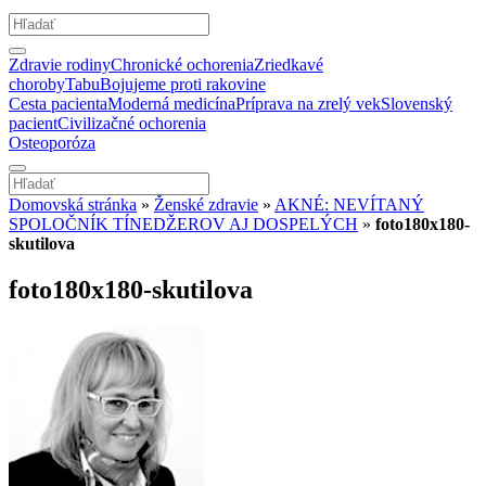
Zdravie rodiny
Chronické ochorenia
Zriedkavé
choroby
Tabu
Bojujeme proti rakovine
Cesta pacienta
Moderná medicína
Príprava na zrelý vek
Slovenský
pacient
Civilizačné ochorenia
Osteoporóza
Domovská stránka
»
Ženské zdravie
»
AKNÉ: NEVÍTANÝ
SPOLOČNÍK TÍNEDŽEROV AJ DOSPELÝCH
»
foto180x180-
skutilova
foto180x180-skutilova