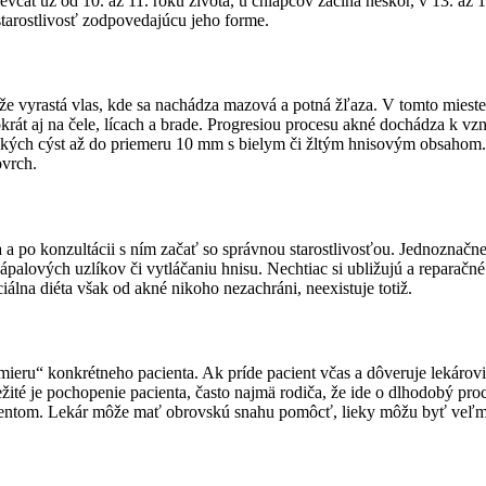
evčat už od 10. až 11. roku života, u chlapcov začína neskôr, v 13. až 
starostlivosť zodpovedajúcu jeho forme.
e vyrastá vlas, kde sa nachádza mazová a potná žľaza. V tomto mieste 
rát aj na čele, lícach a brade. Progresiou procesu akné dochádza k vzn
kých cýst až do priemeru 10 mm s bielym či žltým hnisovým obsahom. 
ovrch.
a po konzultácii s ním začať so správnou starostlivosťou. Jednoznačn
ápalových uzlíkov či vytláčaniu hnisu. Nechtiac si ubližujú a reparač
álna diéta však od akné nikoho nezachráni, neexistuje totiž.
mieru“ konkrétneho pacienta. Ak príde pacient včas a dôveruje lekárov
té je pochopenie pacienta, často najmä rodiča, že ide o dlhodobý proce
cientom. Lekár môže mať obrovskú snahu pomôcť, lieky môžu byť veľmi 