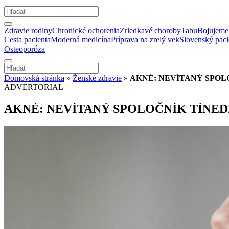
Zdravie rodiny
Chronické ochorenia
Zriedkavé choroby
Tabu
Bojujeme 
Cesta pacienta
Moderná medicína
Príprava na zrelý vek
Slovenský paci
Osteoporóza
Domovská stránka
»
Ženské zdravie
»
AKNÉ: NEVÍTANÝ SPOL
ADVERTORIAL
AKNÉ: NEVÍTANÝ SPOLOČNÍK TÍNE