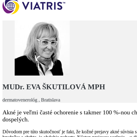
MUDr. EVA ŠKUTILOVÁ MPH
dermatovenerológ , Bratislava
Akné je veľmi časté ochorenie s takmer 100 %-nou ch
dospelých.
Dôvodom pre túto skutočnosť je fakt, že kožné prejavy akné súvisia