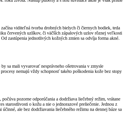
14. roku života. Nástup puberty a s ňou súvisiace akné je však prísne
začína viditeľná tvorba drobných bielych či čiernych bodiek, teda
iku červených uzlíkov, či väčších zápalových uzlov rôznej veľkosti
Od zastúpenia jednotlivých kožných zmien sa odvíja forma akné.
e by sa mali vyvarovať nesprávneho ošetrovania v zmysle
né procesy nemajú vždy schopnosť takéto poškodenia kože bez stopy
i, počúva pozorne odporúčania a dodržiava liečebný režim, vrátane
s starostlivosti o kožu a nie o jednorazové preliečenie. Jednou z
účinné, ale bez dodržiavania liečebného režimu na dennej báze sa