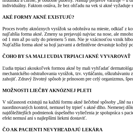
hrudníku a chrbte, je obdobie puberty. Nástup prejavov varíruje – u di
individuálny. Faktom ostáva, že bez ohľadu na vek si akné vyžaduje 
AKÉ FORMY AKNÉ EXISTUJÚ?
Proces tvorby aknóznych vyrážok sa odohráva na mieste, odkiaľ z kož
najľahšia forma akné. Zmeny sa prejavujú najviac na nose, ale mnohok
od 1 mm až po uzly do priemeru 5 mm. Nie je vzácnosťou vznik hlbo
Najťažšia forma akné sa hojí jazvami a definitívne devastuje kožný p
ČOHO BY SA MALI ĽUDIA TRPIACI AKNÉ VYVAROVAŤ
Ľudia trpiaci akoukoľvek formou akné by mali vyhľadať dermatológa 
mechanického odstraňovania vyrážok, tzv. vytláčaniu, oškrabávaniu z
zahojiť. Zdravý životný spôsob je prínosom pre celý organizmus, špeci
MOŽNOSTI LIEČBY AKNÓZNEJ PLETI
V súčasnosti existujú na každú formu akné liečebné spôsoby „šité na 
naordinovaných kontrol, nemusel by trpieť s akné dlho. Nemenej dôleži
najdôležitejších podmienok úspešného vyliečenia je spolupráca s pa
efekt nemusí ani s najlepšími liekmi dostaviť.
ČO AK PACIENTI NEVYHĽADAJÚ LEKÁRA