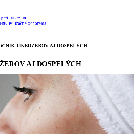
proti rakovine
ent
Civilizačné ochorenia
OČNÍK TÍNEDŽEROV AJ DOSPELÝCH
DŽEROV AJ DOSPELÝCH