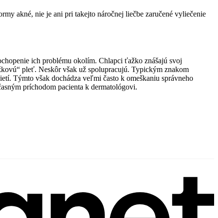
y akné, nie je ani pri takejto náročnej liečbe zaručené vyliečenie
epochopenie ich problému okolím. Chlapci ťažko znášajú svoj
yrážkovú“ pleť. Neskôr však už spolupracujú. Typickým znakom
h sietí. Týmto však dochádza veľmi často k omeškaniu správneho
 včasným príchodom pacienta k dermatológovi.