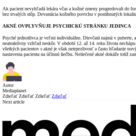
Ak pacient nevyhľadá lekára včas a kožné zmeny progredovali do formy
bez trvalých stôp. Devastácia kožného povrchu v postihnutých lokalit
AKNÉ OVPLYVŇUJE PSYCHICKÚ STRÁNKU JEDINCA
Psyché jednotlivca je veľmi individuálne. Dievčatá najmä v puberte, 
neatraktívny vzhľad neskôr. V období 12. až 14. roku života nechápu
všetkých pacientov s akné je však netrpezlivosť a často hľadanie no
nastavenia pacienta na účinnú liečbu. Neliečené akné dokáže totiž z
Autor
Mediaplanet
Zdieľať
Zdieľať
Zdieľať
Zdieľať
Next article