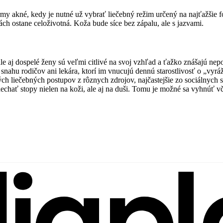
 akné, kedy je nutné už vybrať liečebný režim určený na najťažšie form
ách ostane celoživotná. Koža bude síce bez zápalu, ale s jazvami.
ale aj dospelé ženy sú veľmi citlivé na svoj vzhľad a ťažko znášajú n
 snahu rodičov ani lekára, ktorí im vnucujú dennú starostlivosť o „v
vých liečebných postupov z rôznych zdrojov, najčastejšie zo sociálnyc
anechať stopy nielen na koži, ale aj na duši. Tomu je možné sa vyhnúť