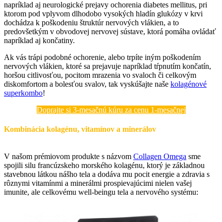
napríklad aj neurologické prejavy ochorenia diabetes mellitus, pri
ktorom pod vplyvom dlhodobo vysokých hladín glukózy v krvi
dochádza k poškodeniu štruktúr nervových vlákien, a to
predovšetkým v obvodovej nervovej sústave, ktorá pomáha ovládať
napríklad aj končatiny.
Ak vás trápi podobné ochorenie, alebo trpíte iným poškodením
nervových vlákien, ktoré sa prejavuje napríklad tŕpnutím končatín,
horšou citlivosťou, pocitom mrazenia vo svaloch či celkovým
diskomfortom a bolesťou svalov, tak vyskúšajte naše
kolagénové
superkombo
!
Doprajte si 3-mesačnú kúru za cenu 1-mesačnej
Kombinácia kolagénu, vitamínov a minerálov
V našom prémiovom produkte s názvom
Collagen Omega
sme
spojili silu francúzskeho morského kolagénu, ktorý je základnou
stavebnou látkou nášho tela a dodáva mu pocit energie a zdravia s
rôznymi vitamínmi a minerálmi prospievajúcimi nielen vašej
imunite, ale celkovému well-beingu tela a nervového systému: