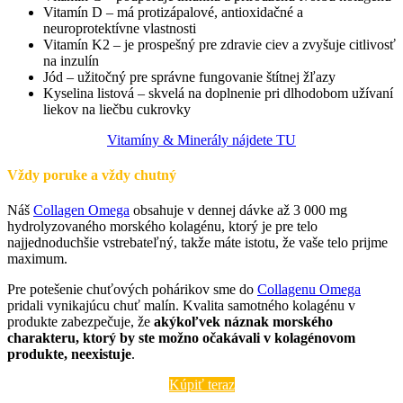
Vitamín D – má protizápalové, antioxidačné a
neuroprotektívne vlastnosti
Vitamín K2 – je prospešný pre zdravie ciev a zvyšuje citlivosť
na inzulín
Jód – užitočný pre správne fungovanie štítnej žľazy
Kyselina listová – skvelá na doplnenie pri dlhodobom užívaní
liekov na liečbu cukrovky
Vitamíny & Minerály nájdete TU
Vždy poruke a vždy chutný
Náš
Collagen Omega
obsahuje v dennej dávke až 3 000 mg
hydrolyzovaného morského kolagénu, ktorý je pre telo
najjednoduchšie vstrebateľný, takže máte istotu, že vaše telo prijme
maximum.
Pre potešenie chuťových pohárikov sme do
Collagenu Omega
pridali vynikajúcu chuť malín. Kvalita samotného kolagénu v
produkte zabezpečuje, že
akýkoľvek náznak morského
charakteru, ktorý by ste možno očakávali v kolagénovom
produkte, neexistuje
.
Kúpiť teraz