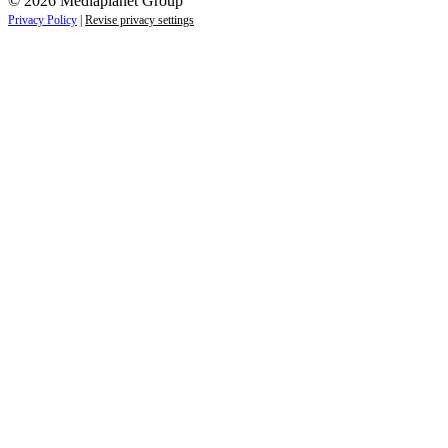
© 2026 Mediaplanet Group
Privacy Policy
|
Revise privacy settings
Close
this
module
ZAUJÍMAJÚ VÁS NOVINKY ZO SVETA
ZDRAVIA?
Prihláste sa k odberu našich noviniek a zostaňte vždy v
obraze.
Váš e-mail
Prihlásiť sa
menopriezvisko@email.sk
Nie, ďakujem