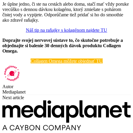
Je úplne jedno, či ste na cestách alebo doma, stačí mať vždy poruke
vrecúško s dennou dávkou kolagénu, ktorý zmiešate s pohárom
čistej vody a vypijete. Odporúčame tiež pridať si ho do smoothie
ako zdravé raňajky.
Náš tip na raňajky s kolagénom najdete TU
Doprajte svojej nervovej sústave to, čo skutočne potrebuje a
objednajte si balenie 30 denných dávok produktu Collagen
Omega.
Collagen Omega môžete objednať TU
Autor
Mediaplanet
Next article