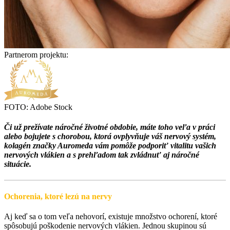
Partnerom projektu:
FOTO: Adobe Stock
Či už prežívate náročné životné obdobie, máte toho veľa v práci
alebo bojujete s chorobou, ktorá ovplyvňuje váš nervový systém,
kolagén značky Auromeda vám pomôže podporiť vitalitu vašich
nervových vlákien a s prehľadom tak zvládnuť aj náročné
situácie.
Ochorenia, ktoré lezú na nervy
Aj keď sa o tom veľa nehovorí, existuje množstvo ochorení, ktoré
spôsobujú poškodenie nervových vlákien. Jednou skupinou sú