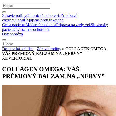
Zdravie rodiny
Chronické ochorenia
Zriedkavé
choroby
Tabu
Bojujeme proti rakovine
Cesta pacienta
Moderná medicína
Príprava na zrelý vek
Slovenský
pacient
Civilizačné ochorenia
Osteoporóza
Domovská stránka
»
Zdravie rodiny
»
COLLAGEN OMEGA:
VÁŠ PRÉMIOVÝ BALZAM NA „NERVY”
ADVERTORIAL
COLLAGEN OMEGA: VÁŠ
PRÉMIOVÝ BALZAM NA „NERVY”