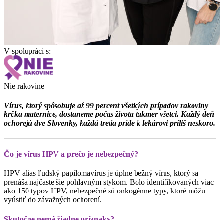
V spolupráci s:
Nie rakovine
Vírus, ktorý spôsobuje až 99 percent všetkých prípadov rakoviny
krčka maternice, dostaneme počas života takmer všetci. Každý deň
ochorejú dve Slovenky, každá tretia príde k lekárovi príliš neskoro.
Čo je vírus HPV a prečo je nebezpečný?
HPV alias ľudský papilomavírus je úplne bežný vírus, ktorý sa
prenáša najčastejšie pohlavným stykom. Bolo identifikovaných viac
ako 150 typov HPV, nebezpečné sú onkogénne typy, ktoré môžu
vyústiť do závažných ochorení.
Skutočne nemá žiadne príznaky?