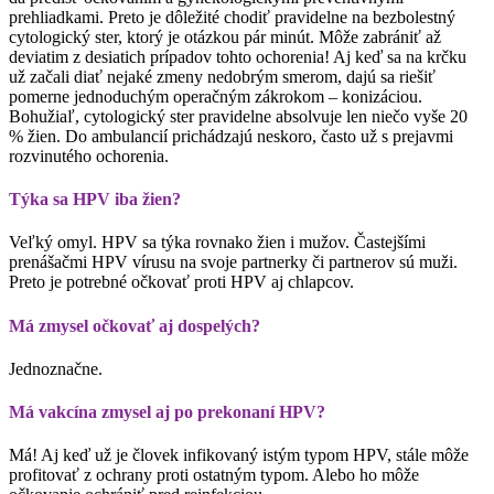
prehliadkami. Preto je dôležité chodiť pravidelne na bezbolestný
cytologický ster, ktorý je otázkou pár minút. Môže zabrániť až
deviatim z desiatich prípadov tohto ochorenia! Aj keď sa na krčku
už začali diať nejaké zmeny nedobrým smerom, dajú sa riešiť
pomerne jednoduchým operačným zákrokom – konizáciou.
Bohužiaľ, cytologický ster pravidelne absolvuje len niečo vyše 20
% žien. Do ambulancií prichádzajú neskoro, často už s prejavmi
rozvinutého ochorenia.
Týka sa HPV iba žien?
Veľký omyl. HPV sa týka rovnako žien i mužov. Častejšími
prenášačmi HPV vírusu na svoje partnerky či partnerov sú muži.
Preto je potrebné očkovať proti HPV aj chlapcov.
Má zmysel očkovať aj dospelých?
Jednoznačne.
Má vakcína zmysel aj po prekonaní HPV?
Má! Aj keď už je človek infikovaný istým typom HPV, stále môže
profitovať z ochrany proti ostatným typom. Alebo ho môže