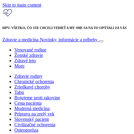
Skip to main content
HPV: VŠETKO, ČO STE CHCELI VEDIEŤ A MY SME SA NA TO OPÝTALI ZA VÁS
Zdravie a medicína
Novinky, informácie a príbehy
Venované rodine
Ženské zdravie
Zdravé leto
More
Zdravie rodiny
Chronické ochorenia
Zriedkavé choroby
Tabu
Bojujeme proti rakovine
Cesta pacienta
Moderná medicína
Príprava na zrelý vek
Slovenský pacient
Civilizačné ochorenia
Osteoporóza