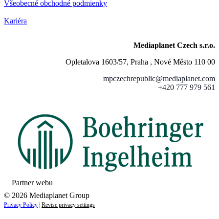
Všeobecné obchodné podmienky
Kariéra
Mediaplanet Czech s.r.o.
Opletalova 1603/57, Praha , Nové Město 110 00
mpczechrepublic@mediaplanet.com
+420 777 979 561
Partner webu
© 2026 Mediaplanet Group
Privacy Policy
|
Revise privacy settings
Close