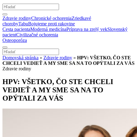
Zdravie rodiny
Chronické ochorenia
Zriedkavé
choroby
Tabu
Bojujeme proti rakovine
Cesta pacienta
Moderná medicína
Príprava na zrelý vek
Slovenský
pacient
Civilizačné ochorenia
Osteoporóza
Domovská stránka
»
Zdravie rodiny
»
HPV: VŠETKO, ČO STE
CHCELI VEDIEŤ A MY SME SA NA TO OPÝTALI ZA VÁS
Zdravie rodiny
HPV: VŠETKO, ČO STE CHCELI
VEDIEŤ A MY SME SA NA TO
OPÝTALI ZA VÁS