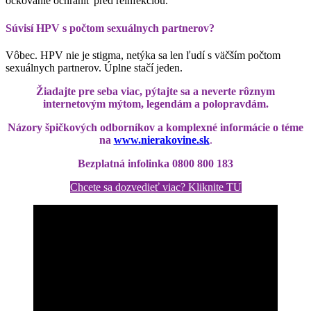
očkovanie ochrániť pred reinfekciou.
Súvisí HPV s počtom sexuálnych partnerov?
Vôbec. HPV nie je stigma, netýka sa len ľudí s väčším počtom
sexuálnych partnerov. Úplne stačí jeden.
Žiadajte pre seba viac, pýtajte
sa a
neverte rôznym
internetovým mýtom, legendám a polopravdám.
Názory špičkových odborníkov a komplexné informácie o téme
na
www.nierakovine.sk
.
Bezplatná infolinka 0800 800 183
Chcete sa dozvedieť viac? Kliknite TU