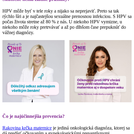
HPV môže byť v tele roky a nijako sa neprejaviť. Preto sa tak
rýchlo šíri a je najčastejšou sexuálne prenosnou infekciou. S HPV sa
počas života stretne až 80 % z nás. U niekoho HPV vymizne, u
niekoho môže roky pretrvávať a až po dlhšom čase prepuknúť do
vážnej diagnózy.
Čo je najúčinnejšia prevencia?
Rakovina krčka maternice
je jediná onkologická diagnóza, ktorej sa
dá predísť očkovaním a gynekologickými preventívnymi