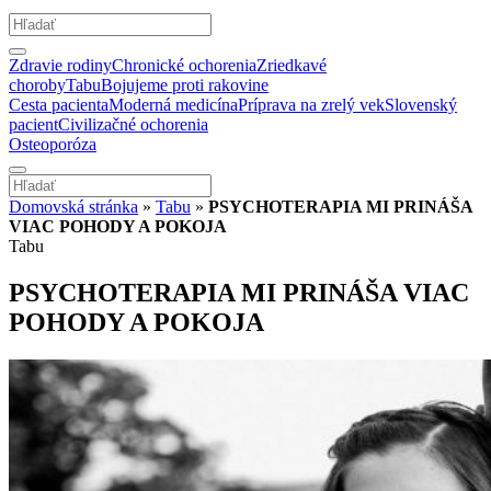
Zdravie rodiny
Chronické ochorenia
Zriedkavé
choroby
Tabu
Bojujeme proti rakovine
Cesta pacienta
Moderná medicína
Príprava na zrelý vek
Slovenský
pacient
Civilizačné ochorenia
Osteoporóza
Domovská stránka
»
Tabu
»
PSYCHOTERAPIA MI PRINÁŠA
VIAC POHODY A POKOJA
Tabu
PSYCHOTERAPIA MI PRINÁŠA VIAC
POHODY A POKOJA