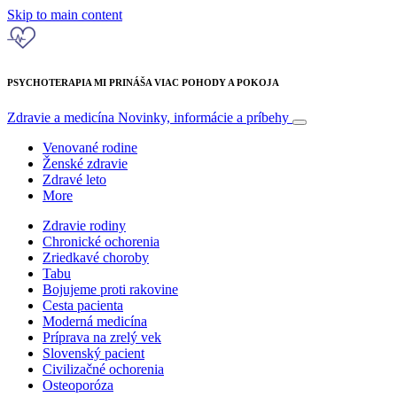
Skip to main content
PSYCHOTERAPIA MI PRINÁŠA VIAC POHODY A POKOJA
Zdravie a medicína
Novinky, informácie a príbehy
Venované rodine
Ženské zdravie
Zdravé leto
More
Zdravie rodiny
Chronické ochorenia
Zriedkavé choroby
Tabu
Bojujeme proti rakovine
Cesta pacienta
Moderná medicína
Príprava na zrelý vek
Slovenský pacient
Civilizačné ochorenia
Osteoporóza