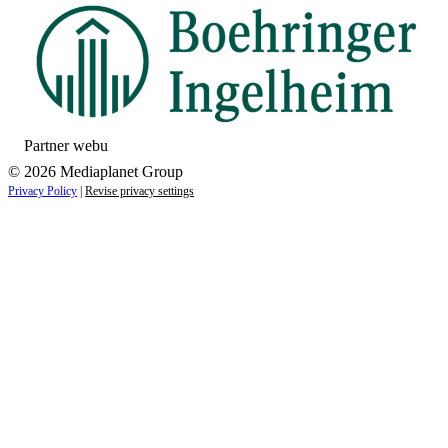
Partner webu
© 2026 Mediaplanet Group
Privacy Policy
|
Revise privacy settings
Close
this
module
ZAUJÍMAJÚ VÁS NOVINKY ZO SVETA
ZDRAVIA?
Prihláste sa k odberu našich noviniek a zostaňte vždy v
obraze.