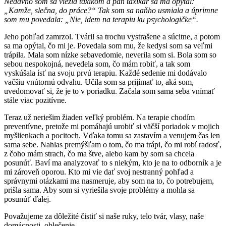
Nedávno som sa viezla
taxíkom a pá
n taxikár sa ma opýtal:
„
Kam
že, sleč
na, do práce?“ Tak som sa naňho usmiala a úprimne
som mu povedala: „Nie, idem na terapiu ku psychologičke“.
Jeho pohľad zamrzol. Tváril sa trochu vystrašene a súcitne, a potom
sa ma opýtal, čo mi je. Povedala som mu, že kedysi som sa veľmi
trápila. Mala som nízke sebavedomie, neverila som si. Bola som so
sebou nespokojná, nevedela som, čo mám robiť, a tak som
vyskúšala ísť na svoju prvú terapiu. Každé sedenie mi dodávalo
vačšiu vnútornú odvahu. Učila som sa prijímať to, aká som,
uvedomovať si, že je to v poriadku. Začala som sama seba vnímať
stále viac pozitívne.
Teraz už neriešim žiaden veľký problém. Na terapie chodím
preventívne, pretože mi pomáhajú urobiť si väčší poriadok v mojich
myšlienkach a pocitoch. Vďaka tomu sa zastavím a venujem čas len
sama sebe. Nahlas premýšľam o tom, čo ma trápi, čo mi robí radosť,
z čoho mám strach, čo ma štve, alebo kam by som sa chcela
posunúť. Baví ma analyzovať to s niekým, kto je na to odborník a je
mi zároveň oporou. Kto mi vie dať svoj nestranný pohľad a
správnymi otázkami ma nasmeruje, aby som na to, čo potrebujem,
prišla sama. Aby som si vyriešila svoje problémy a mohla sa
posunúť ďalej.
Považujeme za dôležité čistiť si naše ruky, telo tvár, vlasy, naše
domácnosti, oblečenie…