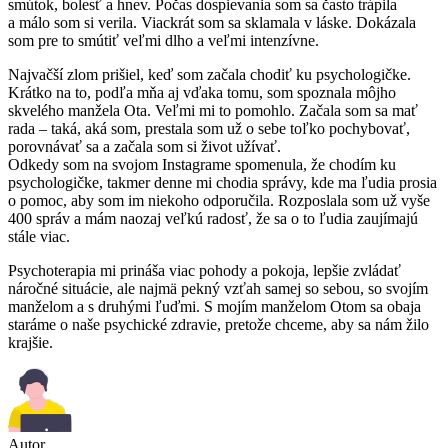
smútok, bolesť a hnev. Počas dospievania som sa často trápila
a málo som si verila. Viackrát som sa sklamala v láske. Dokázala
som pre to smútiť veľmi dlho a veľmi intenzívne.
Najvačší zlom prišiel, keď som začala chodiť ku psychologičke.
Krátko na to, podľa mňa aj vďaka tomu, som spoznala môjho
skvelého manžela Ota. Veľmi mi to pomohlo. Začala som sa mať
rada – taká, aká som, prestala som už o sebe toľko pochybovať,
porovnávať sa a začala som si život užívať.
Odkedy som na svojom Instagrame spomenula, že chodím ku
psychologičke, takmer denne mi chodia správy, kde ma ľudia prosia
o pomoc, aby som im niekoho odporučila. Rozposlala som už vyše
400 správ a mám naozaj veľkú radosť, že sa o to ľudia zaujímajú
stále viac.
Psychoterapia mi prináša viac pohody a pokoja, lepšie zvládať
náročné situácie, ale najmä pekný vzťah samej so sebou, so svojím
manželom a s druhými ľuďmi. S mojím manželom Otom sa obaja
staráme o naše psychické zdravie, pretože chceme, aby sa nám žilo
krajšie.
Autor