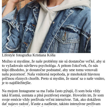
Lifestyle fotografka Kristiana Kóňa
Možno si myslíme, že naše problémy nie sú dostatočne veľké, aby si
to vyžadovalo návštevu psychológa. A pritom čokoľvek, čo nás
trápi dlhodobo, je dostatočne podstatné, aby sme tomu venovali
našu pozornosť. Naša vnútorná nepohoda, je mnohokrát hlavnou
príčinou rôznych chorôb. Preto si myslím, že starať sa o naše vnútro,
je to najdôležitejšie.
Na mojom Instagrame sa ma ľudia často pýtajú, či som bola vždy
taká šťastná, usmiata a plná pozitívnej energie. Hovorím im, že som
svoje emócie vždy prežívala veľmi intenzívne. Tak, ako dokážem
dať najavo radosť, šťastie a nadšenie, takisto intenzívne prežívam