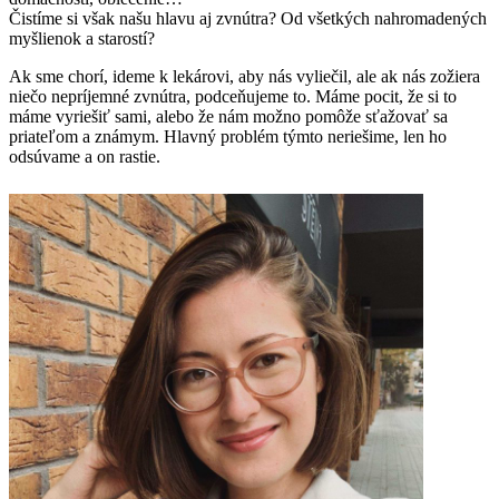
Čistíme si však našu hlavu aj zvnútra? Od všetkých nahromadených
myšlienok a starostí?
Ak sme chorí, ideme k lekárovi, aby nás vyliečil, ale ak nás zožiera
niečo nepríjemné zvnútra, podceňujeme to. Máme pocit, že si to
máme vyriešiť sami, alebo že nám možno pomôže sťažovať sa
priateľom a známym. Hlavný problém týmto neriešime, len ho
odsúvame a on rastie.