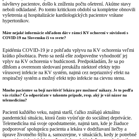
návštevy pacientov, došlo k zníženiu počtu ošetrení. Akútne stavy
neboli odkladané. Po tomto kritickom období sa kompletne obnovili
vyšetrenia aj hospitalizácie kardiologických pacientov vrátane
hypertonikov.
Máte nejaké informácie ohľadom dát v rámci KV ochorení v súvislosti s
COVID-19 na Slovensku či vo svete?
Epidémia COVID-19 je z pohľadu vplyvu na KV ochorenia veľmi
krátko pôsobiaca. Preto sa nedá ešte zodpovedne vyhodnotiť jej
vplyv na KV ochorenia v budúcnosti. Predpokladám, že sa po
dlhšom a overenom sledovaní preukážu niektoré efekty tejto
vírusovej infekcie na KV systém, najmä cez nepriaznivý efekt na
respiračný systém a možný efekt tejto infekcie na cievnu stenu.
Mnoho pacientov sa bojí navštíviť lekára pre možnosť nákazy. Je to podľa
vás riziko? Čo odporúčate v takomto prípade, resp. aký je váš názor na
telemedicínu?
Pacienti každého veku, najmä starší, ťažko znášajú aktuálnu
pandemickú situáciu, ktorá často vyúsťuje do sociálnej deprivácie.
Telemedicína má svoje opodstatnenie, najmä tam, kde je žiaduce
podporovať spoluprácu pacienta a lekára v dodržiavaní liečby a
úprave životného štýlu a, samozrejme, v situáciách, kedy je potrebné