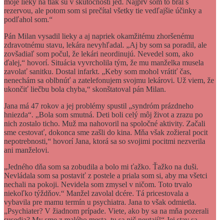
moje lieky na tlak sú v skutočnosti jed. Najprv som to bral s
rezervou, ale potom som si prečítal všetky tie vedľajšie účinky a
podľahol som.“
Pán Milan vysadil lieky a aj napriek okamžitému zhoršenému
zdravotnému stavu, lekára nevyhľadal. „Aj by som sa poradil, ale
zovšadiaľ som počul, že lekári neordinujú. Nevedel som, ako
ďalej,“ hovorí. Situácia vyvrcholila tým, že mu manželka musela
zavolať sanitku. Dostal infarkt. „Keby som mohol vrátiť čas,
nenechám sa oblbnúť a zatelefonujem svojmu lekárovi. Už viem, že
ukončiť liečbu bola chyba,“ skonštatoval pán Milan.
Jana má 47 rokov a jej problémy spustil „syndróm prázdneho
hniezda“. „Bola som smutná. Deti boli celý môj život a zrazu po
nich zostalo ticho. Muž ma nahovoril na spoločné aktivity. Začali
sme cestovať, dokonca sme zašli do kina. Mňa však zožieral pocit
nepotrebnosti,“ hovorí Jana, ktorá sa so svojimi pocitmi nezverila
ani manželovi.
„Jedného dňa som sa zobudila a bolo mi ťažko. Ťažko na duši.
Nevládala som sa postaviť z postele a priala som si, aby ma všetci
nechali na pokoji. Nevidela som zmysel v ničom. Toto trvalo
niekoľko týždňov.“ Manžel zavolal dcére. Tá pricestovala a
vybavila pre mamu termín u psychiatra. Jana to však odmietla.
„Psychiater? V žiadnom prípade. Viete, ako by sa na mňa pozerali
susedia? My sme z malého mesta, tu sa nič neutají!“ Jej stav sa