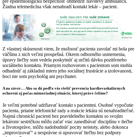
pre epidemiologickú bezpečnosť obmedziť návštevy ambulancií.
Žiadna telemedicína však nenahradí kontakt lekár – pacient.
Z vlastnej skúsenosti viem, že možnosť pacienta zavolať mi bola pre
väčšinu z nich veľmi prospešná. Okrem odborného usmernenia,
úpravy liečby som vedela poskytnúť aj určitú dávku pozitívneho
sociálneho kontaktu. Priamym rozhovorom s pacientom som mohla
odhadnúť aj základnú mieru jeho sociálnej frustrácie a izolovanosti,
hoci nie som psychológ ani psychiater.
A na záver… Ako sa dá podľa vás riešiť prevencia kardiovaskulárnych
ochorení aj počas mimoriadnej situácie, ktorej práve čelíme?
Je veľmi potrebné udržiavať kontakt s pacientmi. Osobné vypočutie
pacienta, priame telefonické rady a reakcie lekára sú nenahraditeľné.
Najmä chronickí pacienti bez pravidelného kontaktu so svojím
lekárom/ sestričkou môžu začať viac zanedbávať disciplínu v liečbe
a životospráve, môžu nadobudnúť pocity neistoty, alebo dokonca
„improvizovať“ a nesprávne si upravovať liečbu bez podpory