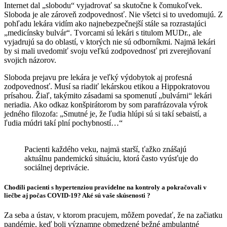
Internet dal „slobodu“ vyjadrovať sa skutočne k čomukoľvek.
Sloboda je ale zároveň zodpovednosť. Nie všetci si to uvedomujú. Z
pohľadu lekára vidím ako najnebezpečnejší stále sa rozrastajúci
„medicínsky bulvár“. Tvorcami sú lekári s titulom MUDr., ale
vyjadrujú sa do oblastí, v ktorých nie sú odborníkmi. Najmä lekári
by si mali uvedomiť svoju veľkú zodpovednosť pri zverejňovaní
svojich názorov.
Sloboda prejavu pre lekára je veľký výdobytok aj profesná
zodpovednosť. Musí sa riadiť lekárskou etikou a Hippokratovou
prísahou. Žiaľ, takýmito zásadami sa spomenutí „bulvárni“ lekári
neriadia. Ako odkaz konšpirátorom by som parafrázovala výrok
jedného filozofa: „Smutné je, že ľudia hlúpi sú si takí sebaistí, a
ľudia múdri takí plní pochybností…“
Pacienti každého veku, najmä starší, ťažko znášajú
aktuálnu pandemickú situáciu, ktorá často vyúsťuje do
sociálnej deprivácie.
Chodili pacienti s hypertenziou pravidelne na kontroly a pokračovali v
liečbe aj počas COVID-19? Aké sú vaše skúsenosti ?
Za seba a ústav, v ktorom pracujem, môžem povedať, že na začiatku
pandémie, keď boli významne obmedzené bežné ambulantné