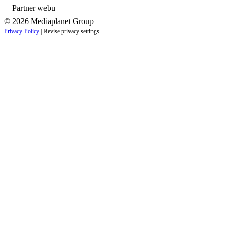
Partner webu
© 2026 Mediaplanet Group
Privacy Policy
|
Revise privacy settings
Close
this
module
ZAUJÍMAJÚ VÁS NOVINKY ZO SVETA
ZDRAVIA?
Prihláste sa k odberu našich noviniek a zostaňte vždy v
obraze.
Váš e-mail
Prihlásiť sa
menopriezvisko@email.sk
Nie, ďakujem