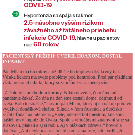
PACIENTSKÝ PRÍBEH: UVERIL HOAXOM, DOSTAL
INFARKT
Pán Milan má 65 rokov a už dlhšie ho trápi vysoký krvný tlak.
Vďaka liekom má svoje problémy pod kontrolou. Pred pár týždňami
však prekonal infarkt, ktorý si zapríčinil viac-menej sám.
„Začalo to s príchodom korony. Nikto nevedel, čo máme od
pandémie čakať. Zo dňa na deň sme zostali doma, odtrhnutí od
sveta. Bolo to strašné,“ hovorí pán Milan, ktorý aj na nákup potravín
využíval donáškovú službu. Silnela v ňom frustrácia a útočisko
začal hľadať na internete. „Viete, internet bol miestom, kde som
našiel nový impulz do života. Spolu s virtuálnymi známymi sme sa
sťažovali, plakali a aj si radili. Aj v otázkach zdravia,“ hovorí a
dodáva: „Ani neviem ako a ocitol som sa na fóre, kde tvrdili, že