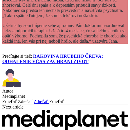
zhoršoval. Celé dni spala a k depresiám pribudli stavy úzkosti.
Nakoniec sa predsa len nechala presvedčiť a navštívila psychiatra.
„Takto spätne ľutujem, že som k lekárovi nešla skôr.
Ušetrila by som trápenie sebe aj rodine. Pán doktor mi naordinoval
lieky a odporučil terapiu. Už sú to 4 mesiace, čo sa liečim a cítim sa
opäť výborne. Pochopila som, že psychická choroba je choroba ako
každá iná, len vás pri nej nebolí hrdlo, ale duša,“ uzatvára Jana.
Prečítajte si tiež:
RAKOVINA HRUBÉHO ČREVA:
ODHALENIE VČAS ZACHRÁNI ŽIVOT
Autor
Mediaplanet
Zdieľať
Zdieľať
Zdieľať
Zdieľať
Next article