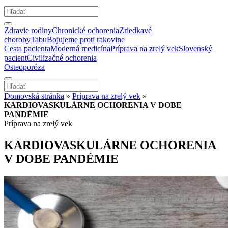
Zdravie rodiny
Chronické ochorenia
Zriedkavé
choroby
Tabu
Bojujeme proti rakovine
Cesta pacienta
Moderná medicína
Príprava na zrelý vek
Slovenský
pacient
Civilizačné ochorenia
Osteoporóza
Domovská stránka
»
Príprava na zrelý vek
»
KARDIOVASKULÁRNE OCHORENIA V DOBE
PANDÉMIE
Príprava na zrelý vek
KARDIOVASKULÁRNE OCHORENIA
V DOBE PANDÉMIE