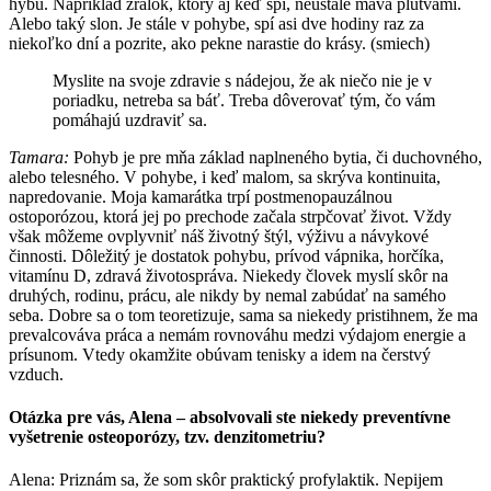
hýbu. Napríklad žralok, ktorý aj keď spí, neustále máva plutvami.
Alebo taký slon. Je stále v pohybe, spí asi dve hodiny raz za
niekoľko dní a pozrite, ako pekne narastie do krásy. (smiech)
Myslite na svoje zdravie s nádejou, že ak niečo nie je v
poriadku, netreba sa báť. Treba dôverovať tým, čo vám
pomáhajú uzdraviť sa.
Tamara:
Pohyb je pre mňa základ naplneného bytia, či duchovného,
alebo telesného. V pohybe, i keď malom, sa skrýva kontinuita,
napredovanie. Moja kamarátka trpí postmenopauzálnou
ostoporózou, ktorá jej po prechode začala strpčovať život. Vždy
však môžeme ovplyvniť náš životný štýl, výživu a návykové
činnosti. Dôležitý je dostatok pohybu, prívod vápnika, horčíka,
vitamínu D, zdravá životospráva. Niekedy človek myslí skôr na
druhých, rodinu, prácu, ale nikdy by nemal zabúdať na samého
seba. Dobre sa o tom teoretizuje, sama sa niekedy pristihnem, že ma
prevalcováva práca a nemám rovnováhu medzi výdajom energie a
prísunom. Vtedy okamžite obúvam tenisky a idem na čerstvý
vzduch.
Otázka pre vás, Alena – absolvovali ste niekedy preventívne
vyšetrenie osteoporózy, tzv. denzitometriu?
Alena: Priznám sa, že som skôr praktický profylaktik. Nepijem