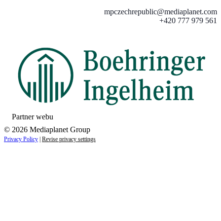
mpczechrepublic@mediaplanet.com
+420 777 979 561
Partner webu
© 2026 Mediaplanet Group
Privacy Policy
|
Revise privacy settings
Close
this
module
ZAUJÍMAJÚ VÁS NOVINKY ZO SVETA
ZDRAVIA?