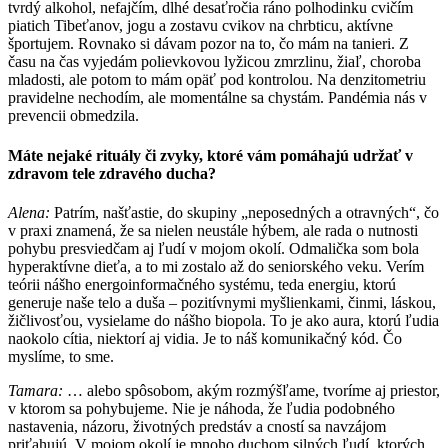
tvrdý alkohol, nefajčím, dlhé desaťročia ráno polhodinku cvičím
piatich Tibeťanov, jogu a zostavu cvikov na chrbticu, aktívne
športujem. Rovnako si dávam pozor na to, čo mám na tanieri. Z
času na čas vyjedám polievkovou lyžicou zmrzlinu, žiaľ, choroba
mladosti, ale potom to mám opäť pod kontrolou. Na denzitometriu
pravidelne nechodím, ale momentálne sa chystám. Pandémia nás v
prevencii obmedzila.
Máte nejaké rituály či zvyky, ktoré vám pomáhajú udržať v
zdravom tele zdravého ducha?
Alena:
Patrím, našťastie, do skupiny „neposedných a otravných“, čo
v praxi znamená, že sa nielen neustále hýbem, ale rada o nutnosti
pohybu presviedčam aj ľudí v mojom okolí. Odmalička som bola
hyperaktívne dieťa, a to mi zostalo až do seniorského veku. Verím
teórii nášho energoinformačného systému, teda energiu, ktorú
generuje naše telo a duša – pozitívnymi myšlienkami, činmi, láskou,
žičlivosťou, vysielame do nášho biopola. To je ako aura, ktorú ľudia
naokolo cítia, niektorí aj vidia. Je to náš komunikačný kód. Čo
myslíme, to sme.
Tamara:
… alebo spôsobom, akým rozmýšľame, tvoríme aj priestor,
v ktorom sa pohybujeme. Nie je náhoda, že ľudia podobného
nastavenia, názoru, životných predstáv a cností sa navzájom
priťahujú. V mojom okolí je mnoho duchom silných ľudí, ktorých