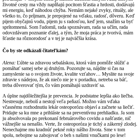
životné cesty ma vždy napĺňajú pocitom šťastia a hrdosti, dodávajú
mi energiu, keď náhodou chýba. Nemám nejaké zvyky, rituály, ale
všetko to, čo príjmam, je prepojené na vďaku, radosť, dôveru. Keď
pijem obyčajnú vodu, pijem ju s radosťou, keď jem, snažím sa byť
sprítomnená. Som ľudomil, rada spoznávam, rada sa učím, rada
odovzdávam poznanie ďalej, a tým, že moja práca je tvorivá, mám
šťastie na rôznorodosť a v tej je najväčšia krása.
Čo by ste odkázali čitateľkám?
Alena:
Ľúbte sa zdravou sebaláskou, ktorá vám pomôže slúžiť a
pomáhať samej sebe aj druhým. Pozorujte sa, nájdite si čas na
zamyslenie sa o svojom živote, kvalite vzťahov… Myslite na svoje
zdravie s nádejou, že ak niečo nie je v poriadku, netreba sa báť,
treba dôverovať tým, čo vám pomáhajú uzdraviť sa.
A úplne najdôležitejšia je prevencia. Je podstatne lepšia ako liečba.
Nestresuje, nebolí a nestojí veľa peňazí. Možno vám vďaka
včasnému rozhodnutiu lekár osteoporózu objaví a začnete sa liečiť.
Pridajte sa ku mne a prihláste sa na preventívnu prehliadku. Ja som
ju absolvovala po prekonaní februárového covidu a našťastie, nič
vážnejšie sa nenašlo. Verte, že osteoporóza je tichý a zákerný zlodej.
Nenechajme mu kradnúť pekné roky nášho života. Sme v tom
spolu, nebojme sa zabojovať o beh s našimi vnučkami po lese!