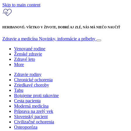
Skip to main content
HERIBANOVÉ: VŠETKO V ŽIVOTE, DOBRÉ AJ ZLÉ, NÁS MÁ NIEČO NAUČIŤ
Zdravie a medicína
Novinky, informácie a príbehy
Venované rodine
Ženské zdravie
Zdravé leto
More
Zdravie rodiny
Chronické ochorenia
Zriedkavé choroby
Tabu
Bojujeme proti rakovine
Cesta pacienta
Moderná medicína
Príprava na zrelý vek
Slovenský pacient
Civilizačné ochorenia
Osteoporóza