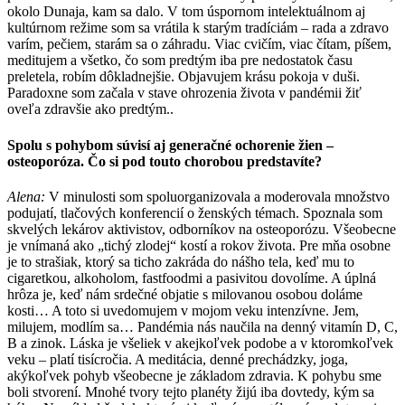
okolo Dunaja, kam sa dalo. V tom úspornom intelektuálnom aj
kultúrnom režime som sa vrátila k starým tradíciám – rada a zdravo
varím, pečiem, starám sa o záhradu. Viac cvičím, viac čítam, píšem,
meditujem a všetko, čo som predtým iba pre nedostatok času
preletela, robím dôkladnejšie. Objavujem krásu pokoja v duši.
Paradoxne som začala v stave ohrozenia života v pandémii žiť
oveľa zdravšie ako predtým..
Spolu s pohybom súvisí aj generačné ochorenie žien –
osteoporóza. Čo si pod touto chorobou predstavíte?
Alena:
V minulosti som spoluorganizovala a moderovala množstvo
podujatí, tlačových konferencií o ženských témach. Spoznala som
skvelých lekárov aktivistov, odborníkov na osteoporózu. Všeobecne
je vnímaná ako „tichý zlodej“ kostí a rokov života. Pre mňa osobne
je to strašiak, ktorý sa ticho zakráda do nášho tela, keď mu to
cigaretkou, alkoholom, fastfoodmi a pasivitou dovolíme. A úplná
hrôza je, keď nám srdečné objatie s milovanou osobou doláme
kosti… A toto si uvedomujem v mojom veku intenzívne. Jem,
milujem, modlím sa… Pandémia nás naučila na denný vitamín D, C,
B a zinok. Láska je všeliek v akejkoľvek podobe a v ktoromkoľvek
veku – platí tisícročia. A meditácia, denné prechádzky, joga,
akýkoľvek pohyb všeobecne je základom zdravia. K pohybu sme
boli stvorení. Mnohé tvory tejto planéty žijú iba dovtedy, kým sa