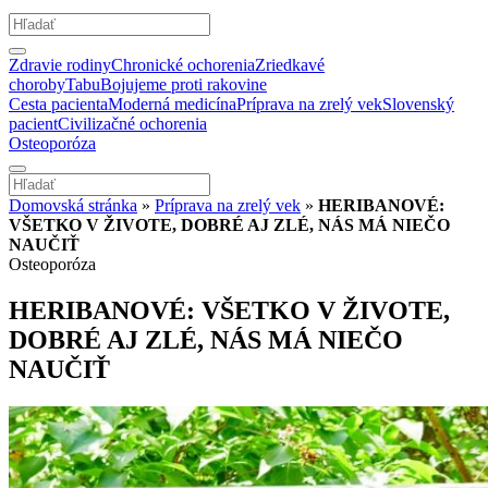
Zdravie rodiny
Chronické ochorenia
Zriedkavé
choroby
Tabu
Bojujeme proti rakovine
Cesta pacienta
Moderná medicína
Príprava na zrelý vek
Slovenský
pacient
Civilizačné ochorenia
Osteoporóza
Domovská stránka
»
Príprava na zrelý vek
»
HERIBANOVÉ:
VŠETKO V ŽIVOTE, DOBRÉ AJ ZLÉ, NÁS MÁ NIEČO
NAUČIŤ
Osteoporóza
HERIBANOVÉ: VŠETKO V ŽIVOTE,
DOBRÉ AJ ZLÉ, NÁS MÁ NIEČO
NAUČIŤ