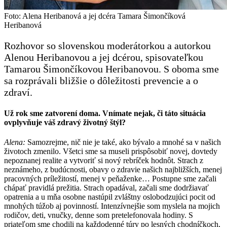
Foto: Alena Heribanová a jej dcéra Tamara Šimončíková
Heribanová
Rozhovor so slovenskou moderátorkou a autorkou
Alenou Heribanovou a jej dcérou, spisovateľkou
Tamarou Šimončíkovou Heribanovou. S oboma sme
sa rozprávali bližšie o dôležitosti prevencie a o
zdraví.
Už rok sme zatvorení doma. Vnímate nejak, či táto situácia
ovplyvňuje váš zdravý životný štýl?
Alena:
Samozrejme, nič nie je také, ako bývalo a mnohé sa v našich
životoch zmenilo. Všetci sme sa museli prispôsobiť novej, dovtedy
nepoznanej realite a vytvoriť si nový rebríček hodnôt. Strach z
neznámeho, z budúcnosti, obavy o zdravie našich najbližších, menej
pracovných príležitostí, menej v peňaženke… Postupne sme začali
chápať pravidlá prežitia. Strach opadával, začali sme dodržiavať
opatrenia a u mňa osobne nastúpil zvláštny oslobodzujúci pocit od
mnohých túžob aj povinností. Intenzívnejšie som myslela na mojich
rodičov, deti, vnučky, denne som pretelefonovala hodiny. S
priateľom sme chodili na každodenné túry po lesných chodníčkoch,