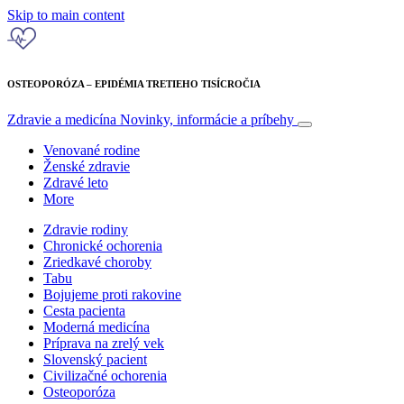
Skip to main content
OSTEOPORÓZA – EPIDÉMIA TRETIEHO TISÍCROČIA
Zdravie a medicína
Novinky, informácie a príbehy
Venované rodine
Ženské zdravie
Zdravé leto
More
Zdravie rodiny
Chronické ochorenia
Zriedkavé choroby
Tabu
Bojujeme proti rakovine
Cesta pacienta
Moderná medicína
Príprava na zrelý vek
Slovenský pacient
Civilizačné ochorenia
Osteoporóza