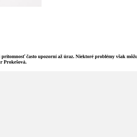
j prítomnosť často upozorní až úraz. Niektoré problémy však môžu
r Prokešová.