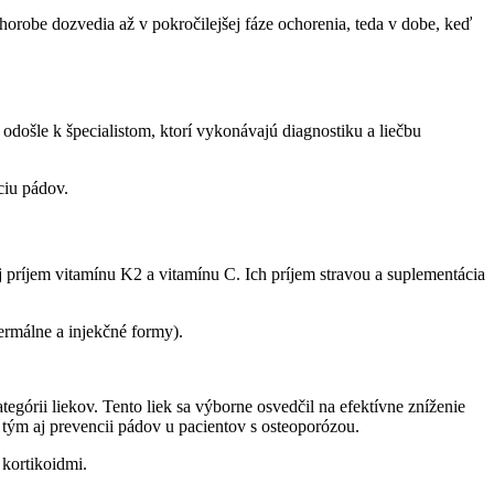
 chorobe dozvedia až v pokročilejšej fáze ochorenia, teda v dobe, keď
 odošle k špecialistom, ktorí vykonávajú diagnostiku a liečbu
ciu pádov.
 príjem vitamínu K2 a vitamínu C. Ich príjem stravou a suplementácia
dermálne a injekčné formy).
tegórii liekov. Tento liek sa výborne osvedčil na efektívne zníženie
 a tým aj prevencii pádov u pacientov s osteoporózou.
 kortikoidmi.