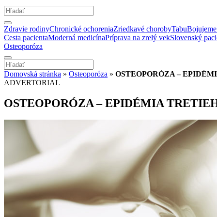
Zdravie rodiny
Chronické ochorenia
Zriedkavé choroby
Tabu
Bojujeme 
Cesta pacienta
Moderná medicína
Príprava na zrelý vek
Slovenský paci
Osteoporóza
Domovská stránka
»
Osteoporóza
»
OSTEOPORÓZA – EPIDÉMI
ADVERTORIAL
OSTEOPORÓZA – EPIDÉMIA TRETIEH