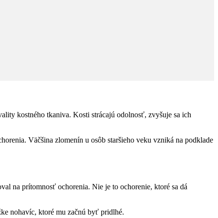
lity kostného tkaniva. Kosti strácajú odolnosť, zvyšuje sa ich
ochorenia. Väčšina zlomenín u osôb staršieho veku vzniká na podklade
val na prítomnosť ochorenia. Nie je to ochorenie, ktoré sa dá
ĺžke nohavíc, ktoré mu začnú byť pridlhé.