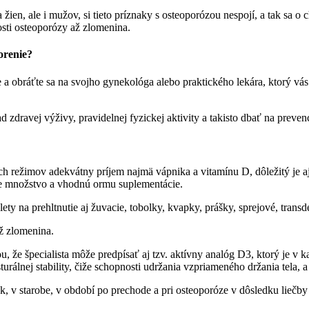
 žien, ale i mužov, si tieto príznaky s osteoporózou nespojí, a tak sa o
sti osteoporózy až zlomenina.
orenie?
e a obráťte sa na svojho gynekológa alebo praktického lekára, ktorý vás
d zdravej výživy, pravidelnej fyzickej aktivity a takisto dbať na preven
 režimov adekvátny príjem najmä vápnika a vitamínu D, dôležitý je aj
ne množstvo a vhodnú ormu suplementácie.
ety na prehltnutie aj žuvacie, tobolky, kvapky, prášky, sprejové, trans
ž zlomenina.
, že špecialista môže predpísať aj tzv. aktívny analóg D3, ktorý je v ka
sturálnej stability, čiže schopnosti udržania vzpriameného držania tela,
 v starobe, v období po prechode a pri osteoporóze v dôsledku liečby