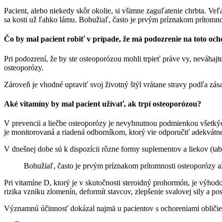
Pacient, alebo niekedy skôr okolie, si všimne zaguľatenie chrbta. Veľa
sa kosti už ľahko lámu. Bohužiaľ, často je prvým príznakom prítomno
Čo by mal pacient robiť v prípade, že má podozrenie na toto och
Pri podozrení, že by ste osteoporózou mohli trpieť práve vy, neváhajt
osteoporózy.
Zároveň je vhodné upraviť svoj životný štýl vrátane stravy podľa zása
Aké vitamíny by mal pacient užívať, ak trpí osteoporózou?
V prevencii a liečbe osteoporózy je nevyhnutnou podmienkou všetkých
je monitorovaná a riadená odborníkom, ktorý vie odporučiť adekvát
V dnešnej dobe sú k dispozícii rôzne formy suplementov a liekov (tabl
Bohužiaľ, často je prvým príznakom prítomnosti osteoporózy a
Pri vitamíne D, ktorý je v skutočnosti steroidný prohormón, je výhodou
rizika vzniku zlomenín, deformít stavcov, zlepšenie svalovej sily a po
Významnú účinnosť dokázal najmä u pacientov s ochoreniami obličiek,