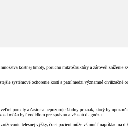
 množstva kostnej hmoty, poruchu mikroštruktúry a zároveň zníženie kva
stejšie systémové ochorenie kostí a patrí medzi významné civilizačné 
a veľmi pomaly a často sa nepozoruje žiadny príznak, ktorý by upozorňo
kosti môžu byť vodidlom pre správnu a včasnú diagnózu.
 k znižovaniu telesnej výšky, čo si pacient môže všimnúť napríklad na d