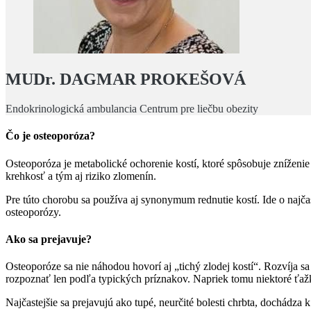
MUDr. DAGMAR PROKEŠOVÁ
Endokrinologická ambulancia Centrum pre liečbu obezity
Čo je osteoporóza?
Osteoporóza je metabolické ochorenie kostí, ktoré spôsobuje zníženie
krehkosť a tým aj riziko zlomenín.
Pre túto chorobu sa používa aj synonymum rednutie kostí. Ide o najča
osteoporózy.
Ako sa prejavuje?
Osteoporóze sa nie náhodou hovorí aj „tichý zlodej kostí“. Rozvíja s
rozpoznať len podľa typických príznakov. Napriek tomu niektoré ťaž
Najčastejšie sa prejavujú ako tupé, neurčité bolesti chrbta, dochádza