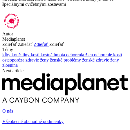
špeciálnymi cvičebnými zostavami
Autor
Mediaplanet
Zdieľať
Zdieľať
Zdieľať
Zdieľať
Témy
kĺby
končatiny
kosti
kostná hmota
ochorenia žien
ochorenie kostí
osteoporóza
zdravie ženy
ženské problémy
ženské zdravie
ženy
zloenina
Next article
O nás
Všeobecné obchodné podmienky