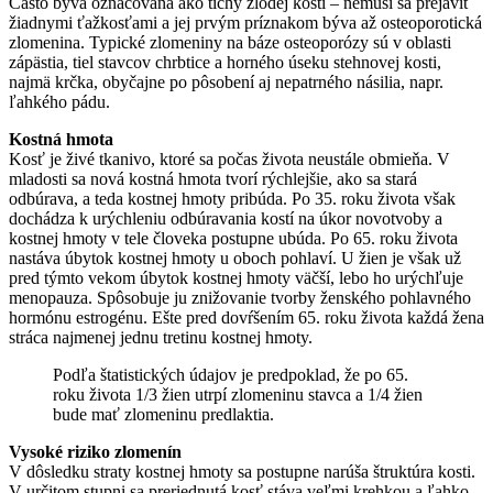
Často býva označovaná ako tichý zlodej kostí – nemusí sa prejaviť
žiadnymi ťažkosťami a jej prvým príznakom býva až osteoporotická
zlomenina. Typické zlomeniny na báze osteoporózy sú v oblasti
zápästia, tiel stavcov chrbtice a horného úseku stehnovej kosti,
najmä krčka, obyčajne po pôsobení aj nepatrného násilia, napr.
ľahkého pádu.
Kostná hmota
Kosť je živé tkanivo, ktoré sa počas života neustále obmieňa. V
mladosti sa nová kostná hmota tvorí rýchlejšie, ako sa stará
odbúrava, a teda kostnej hmoty pribúda. Po 35. roku života však
dochádza k urýchleniu odbúravania kostí na úkor novotvoby a
kostnej hmoty v tele človeka postupne ubúda. Po 65. roku života
nastáva úbytok kostnej hmoty u oboch pohlaví. U žien je však už
pred týmto vekom úbytok kostnej hmoty väčší, lebo ho urýchľuje
menopauza. Spôsobuje ju znižovanie tvorby ženského pohlavného
hormónu estrogénu. Ešte pred dovŕšením 65. roku života každá žena
stráca najmenej jednu tretinu kostnej hmoty.
Podľa štatistických údajov je predpoklad, že po 65.
roku života 1/3 žien utrpí zlomeninu stavca a 1/4 žien
bude mať zlomeninu predlaktia.
Vysoké riziko zlomenín
V dôsledku straty kostnej hmoty sa postupne narúša štruktúra kosti.
V určitom stupni sa preriednutá kosť stáva veľmi krehkou a ľahko