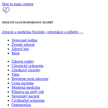
Skip to main content
NEDAJTE SA OSTEOPORÓZOU ZLOMIŤ
Zdravie a medicína
Novinky, informácie a príbehy
Venované rodine
Ženské zdravie
Zdravé leto
More
Zdravie rodiny
Chronické ochorenia
Zriedkavé choroby
Tabu
Bojujeme proti rakovine
Cesta pacienta
Moderná medicína
Príprava na zrelý vek
Slovenský pacient
Civilizačné ochorenia
Osteoporóza