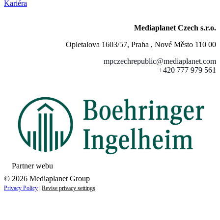
Kariéra
Mediaplanet Czech s.r.o.
Opletalova 1603/57, Praha , Nové Město 110 00
mpczechrepublic@mediaplanet.com
+420 777 979 561
Partner webu
© 2026 Mediaplanet Group
Privacy Policy
|
Revise privacy settings
Close
this
module