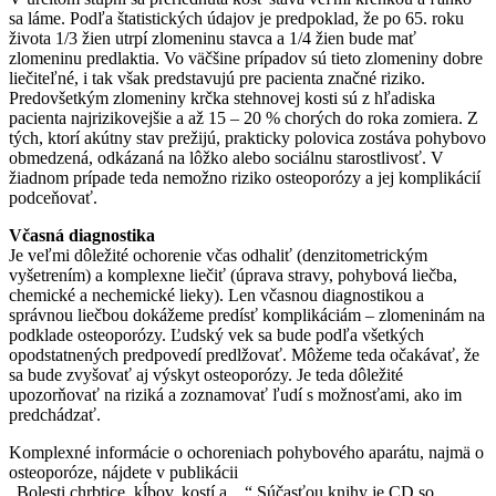
sa láme. Podľa štatistických údajov je predpoklad, že po 65. roku
života 1/3 žien utrpí zlomeninu stavca a 1/4 žien bude mať
zlomeninu predlaktia. Vo väčšine prípadov sú tieto zlomeniny dobre
liečiteľné, i tak však predstavujú pre pacienta značné riziko.
Predovšetkým zlomeniny krčka stehnovej kosti sú z hľadiska
pacienta najrizikovejšie a až 15 – 20 % chorých do roka zomiera. Z
tých, ktorí akútny stav prežijú, prakticky polovica zostáva pohybovo
obmedzená, odkázaná na lôžko alebo sociálnu starostlivosť. V
žiadnom prípade teda nemožno riziko osteoporózy a jej komplikácií
podceňovať.
Včasná diagnostika
Je veľmi dôležité ochorenie včas odhaliť (denzitometrickým
vyšetrením) a komplexne liečiť (úprava stravy, pohybová liečba,
chemické a nechemické lieky). Len včasnou diagnostikou a
správnou liečbou dokážeme predísť komplikáciám – zlomeninám na
podklade osteoporózy. Ľudský vek sa bude podľa všetkých
opodstatnených predpovedí predlžovať. Môžeme teda očakávať, že
sa bude zvyšovať aj výskyt osteoporózy. Je teda dôležité
upozorňovať na riziká a zoznamovať ľudí s možnosťami, ako im
predchádzať.
Komplexné informácie o ochoreniach pohybového aparátu, najmä o
osteoporóze, nájdete v publikácii
„Bolesti chrbtice, kĺbov, kostí a…“ Súčasťou knihy je CD so