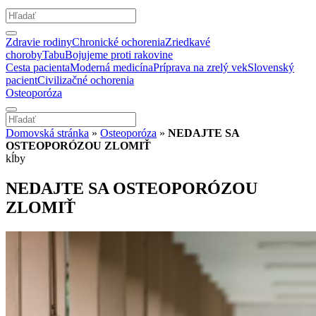
Zdravie rodiny
Chronické ochorenia
Zriedkavé
choroby
Tabu
Bojujeme proti rakovine
Cesta pacienta
Moderná medicína
Príprava na zrelý vek
Slovenský
pacient
Civilizačné ochorenia
Osteoporóza
Domovská stránka
»
Osteoporóza
»
NEDAJTE SA
OSTEOPORÓZOU ZLOMIŤ
kĺby
NEDAJTE SA OSTEOPORÓZOU
ZLOMIŤ