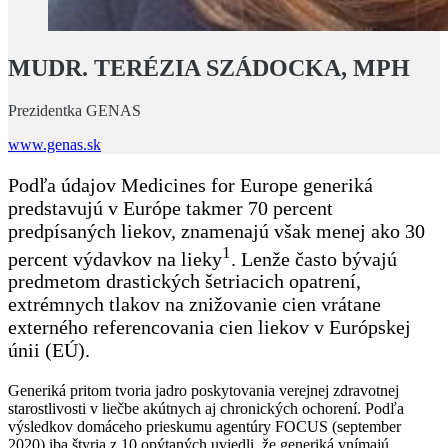
MUDR. TERÉZIA SZÁDOCKA, MPH
Prezidentka GENAS
www.genas.sk
Podľa údajov Medicines for Europe generiká
predstavujú v Európe takmer 70 percent
predpísaných liekov, znamenajú však menej ako 30
1
percent výdavkov na lieky
. Lenže často bývajú
predmetom drastických šetriacich opatrení,
extrémnych tlakov na znižovanie cien vrátane
externého referencovania cien liekov v Európskej
únii (EÚ).
Generiká pritom tvoria jadro poskytovania verejnej zdravotnej
starostlivosti v liečbe akútnych aj chronických ochorení. Podľa
výsledkov domáceho prieskumu agentúry FOCUS (september
2020) iba štyria z 10 opýtaných uviedli, že generiká vnímajú