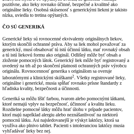
pozitívne, ako lieky rovnako účinné, bezpečné a kvalitné ako
originálne lieky. Osobná skúsenosť s generickými liekmi je takisto
nízka, uviedla to tretina opýtaných.
ČO SÚ GENERIKÁ
Generické lieky sú rovnocenné ekvivalenty originálnych liekov,
ktorým skončili ochranné práva. Aby sa liek mohol považovať za
generický, musí obsahovať tú istú účinnú látku, mať rovnaký obsah
a tú istú liekovú formu ako originál. Odlišný môže byť obsah a
zloženie pomocných látok. Generický liek môže byť registrovaný a
uvedený na trh až po skončení platnosti ochranných práv výrobcu
originálu. Rovnocennosť generika s originálom sa overuje
2
laboratórnymi a klinickými skúškami
. Všetky registrované lieky,
originálne i generické, musia spĺňať rovnako prísne štandardy z
hľadiska kvality, bezpečnosti a účinnosti.
Generiká sa môžu líšiť farbou, tvarom alebo pomocnými látkami,
ktoré nemajú vplyv na bezpečnosť, účinnosť a kvalitu lieku.
Rozdielne pomocné látky môžu hrať úlohu v prípade pacientov,
ktorí majú napríklad alergiu alebo neznášanlivosť na niektorú
pomocnú látku. Asi najsledovanejší je výskyt laktózy, ktorá sa
využíva ako plnivo tabliet. Pacienti s intoleranciou laktózy musia
vyhľadávať lieky bez nej.