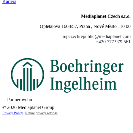
Kariéra
Mediaplanet Czech s.r.o.
Opletalova 1603/57, Praha , Nové Město 110 00
mpczechrepublic@mediaplanet.com
+420 777 979 561
Partner webu
© 2026 Mediaplanet Group
Privacy Policy
|
Revise privacy settings
Close
this
module