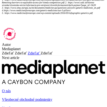
Removing-barriers-to-equitable-access-for-timely-competition.pdf 2. https://www.sukl.sk/hlavna-
stranka/slovenska-verzia/informacie-pre-verejnost/slovnik-farmaceutickych-pojmov?page_id=5620
3. https://www.ema.europa.eu/en/documents/medicine-qa/questions-answers-generic-medicines_en.pdf
4.https://www.medicinesforeurope.com/generic-medicines/our-5-pillars/
5. https://www.medicinesforeurope.com/wp-content/uploads/2016/03/infographic-generics.pdf
Autor
Mediaplanet
Zdieľať
Zdieľať
Zdieľať
Zdieľať
Next article
O nás
Všeobecné obchodné podmienky