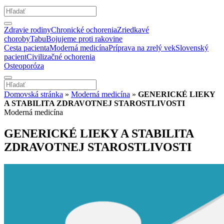
Zdravie rodiny
Chronické ochorenia
Zriedkavé
choroby
Tabu
Bojujeme proti rakovine
Cesta pacienta
Moderná medicína
Príprava na zrelý vek
Slovenský
pacient
Civilizačné ochorenia
Osteoporóza
Domovská stránka
»
Moderná medicína
»
GENERICKÉ LIEKY
A STABILITA ZDRAVOTNEJ STAROSTLIVOSTI
Moderná medicína
GENERICKÉ LIEKY A STABILITA
ZDRAVOTNEJ STAROSTLIVOSTI