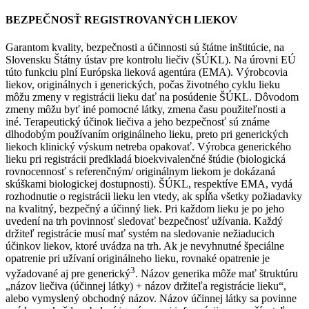
BEZPEČNOSŤ REGISTROVANÝCH LIEKOV
Garantom kvality, bezpečnosti a účinnosti sú štátne inštitúcie, na
Slovensku Štátny ústav pre kontrolu liečiv (ŠÚKL). Na úrovni EÚ
túto funkciu plní Európska lieková agentúra (EMA). Výrobcovia
liekov, originálnych i generických, počas životného cyklu lieku
môžu zmeny v registrácii lieku dať na posúdenie ŠÚKL. Dôvodom
zmeny môžu byť iné pomocné látky, zmena času použiteľnosti a
iné. Terapeutický účinok liečiva a jeho bezpečnosť sú známe
dlhodobým používaním originálneho lieku, preto pri generických
liekoch klinický výskum netreba opakovať. Výrobca generického
lieku pri registrácii predkladá bioekvivalenčné štúdie (biologická
rovnocennosť s referenčným/ originálnym liekom je dokázaná
skúškami biologickej dostupnosti). ŠÚKL, respektíve EMA, vydá
rozhodnutie o registrácii lieku len vtedy, ak spĺňa všetky požiadavky
na kvalitný, bezpečný a účinný liek. Pri každom lieku je po jeho
uvedení na trh povinnosť sledovať bezpečnosť užívania. Každý
držiteľ registrácie musí mať systém na sledovanie nežiaducich
účinkov liekov, ktoré uvádza na trh. Ak je nevyhnutné špeciálne
opatrenie pri užívaní originálneho lieku, rovnaké opatrenie je
3
vyžadované aj pre generický
. Názov generika môže mať štruktúru
„názov liečiva (účinnej látky) + názov držiteľa registrácie lieku“,
alebo vymyslený obchodný názov. Názov účinnej látky sa povinne