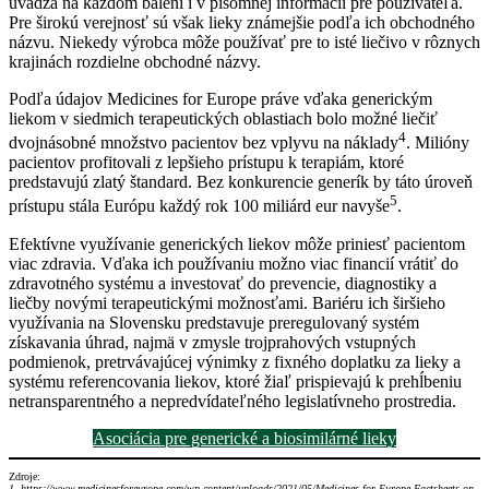
uvádza na každom balení i v písomnej informácii pre používateľa.
Pre širokú verejnosť sú však lieky známejšie podľa ich obchodného
názvu. Niekedy výrobca môže používať pre to isté liečivo v rôznych
krajinách rozdielne obchodné názvy.
Podľa údajov Medicines for Europe práve vďaka generickým
liekom v siedmich terapeutických oblastiach bolo možné liečiť
4
dvojnásobné množstvo pacientov bez vplyvu na náklady
. Milióny
pacientov profitovali z lepšieho prístupu k terapiám, ktoré
predstavujú zlatý štandard. Bez konkurencie generík by táto úroveň
5
prístupu stála Európu každý rok 100 miliárd eur navyše
.
Efektívne využívanie generických liekov môže priniesť pacientom
viac zdravia. Vďaka ich používaniu možno viac financií vrátiť do
zdravotného systému a investovať do prevencie, diagnostiky a
liečby novými terapeutickými možnosťami. Bariéru ich širšieho
využívania na Slovensku predstavuje preregulovaný systém
získavania úhrad, najmä v zmysle trojprahových vstupných
podmienok, pretrvávajúcej výnimky z fixného doplatku za lieky a
systému referencovania liekov, ktoré žiaľ prispievajú k prehĺbeniu
netransparentného a nepredvídateľného legislatívneho prostredia.
Asociácia pre generické a biosimilárné lieky
Zdroje:
1. https://www.medicinesforeurope.com/wp-content/uploads/2021/05/Medicines-for-Europe-Factsheets-on-