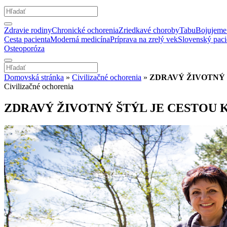
Zdravie rodiny
Chronické ochorenia
Zriedkavé choroby
Tabu
Bojujeme 
Cesta pacienta
Moderná medicína
Príprava na zrelý vek
Slovenský paci
Osteoporóza
Domovská stránka
»
Civilizačné ochorenia
»
ZDRAVÝ ŽIVOTNÝ 
Civilizačné ochorenia
ZDRAVÝ ŽIVOTNÝ ŠTÝL JE CESTOU 