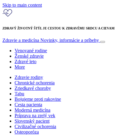
Skip to main content
ZDRAVÝ ŽIVOTNÝ ŠTÝL JE CESTOU K ZDRAVÉMU SRDCU A CIEVAM
Zdravie a medicína
Novinky, informácie a príbehy
Venované rodine
Ženské zdravie
Zdravé leto
More
Zdravie rodiny
Chronické ochorenia
Zriedkavé choroby
Tabu
Bojujeme proti rakovine
Cesta pacienta
Moderná medicína
Príprava na zrelý vek
Slovenský pacient
Civilizačné ochorenia
Osteoporóza