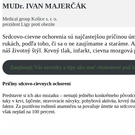
MUDr. IVAN MAJERČÁK
Medical group Košice s. r. o.
prezident Ligy proti obezite
Srdcovo-cievne ochorenia sú najčastejšou príčinou úm
rukách, podľa toho, či sa o ne zaujímame a staráme. A
náš životný štýl. Krvný tlak, infarkt, cievna mozgová
Zaujímajú Vás novinky a tipy ako mať cholesterol pod k
Príčiny sdcovo-cievnych ochorení
Predstavte si ich ako mozaiku – nemajú jedného konkrétneho pôvodc
tuky v krvi, fajčenie, stravovacie návyky, pohybová aktivita, krvný 
faktor. Za pozitívnu rodinnú anamnézu sa považuje úmrtie na srdcovo
však neplatí na 100 percent.