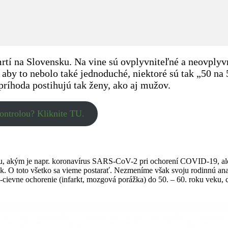
rtí na Slovensku. Na vine sú ovplyvniteľné a neovplyvn
 aby to nebolo také jednoduché, niektoré sú tak „50 na 
 príhoda postihujú tak ženy, ako aj mužov.
ontrolou? Kliknite TU.
u, akým je napr. koronavírus SARS-CoV-2 pri ochorení COVID-19, ale 
tlak. O toto všetko sa vieme postarať. Nezmeníme však svoju rodinnú an
-cievne ochorenie (infarkt, mozgová porážka) do 50. – 60. roku veku, 