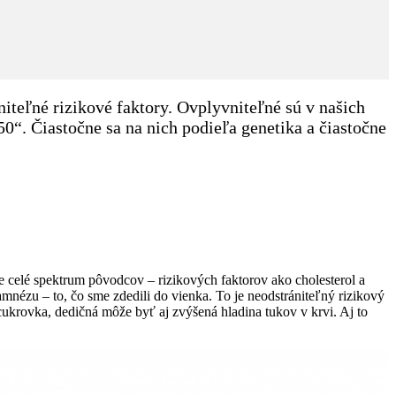
iteľné rizikové faktory. Ovplyvniteľné sú v našich
50“. Čiastočne sa na nich podieľa genetika a čiastočne
celé spektrum pôvodcov – rizikových faktorov ako cholesterol a
amnézu – to, čo sme zdedili do vienka. To je neodstrániteľný rizikový
cukrovka, dedičná môže byť aj zvýšená hladina tukov v krvi. Aj to