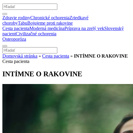
Zdravie rodiny
Chronické ochorenia
Zriedkavé
choroby
Tabu
Bojujeme proti rakovine
Cesta pacienta
Moderná medicína
Príprava na zrelý vek
Slovenský
pacient
Civilizačné ochorenia
Osteoporóza
Domovská stránka
»
Cesta pacienta
»
INTÍMNE O RAKOVINE
Cesta pacienta
INTÍMNE O RAKOVINE