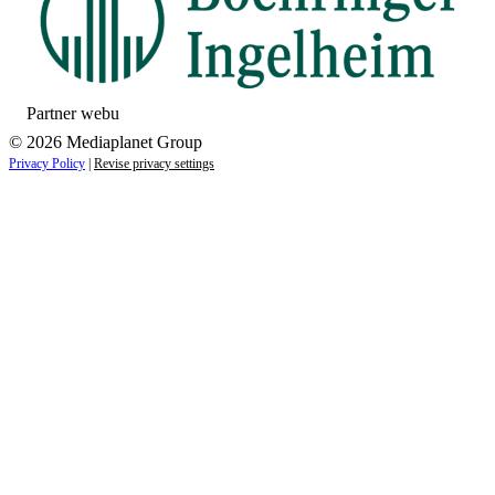
Partner webu
© 2026 Mediaplanet Group
Privacy Policy
|
Revise privacy settings
Close
this
module
ZAUJÍMAJÚ VÁS NOVINKY ZO SVETA
ZDRAVIA?
Prihláste sa k odberu našich noviniek a zostaňte vždy v
obraze.
Váš e-mail