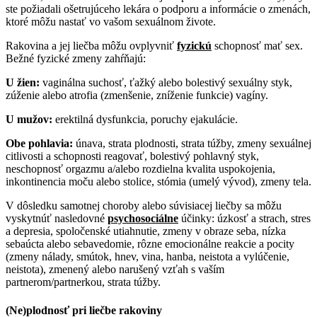
ste požiadali ošetrujúceho lekára o podporu a informácie o zmenách,
ktoré môžu nastať vo vašom sexuálnom živote.
Rakovina a jej liečba môžu ovplyvniť
fyzickú
schopnosť mať sex.
Bežné fyzické zmeny zahŕňajú:
U žien:
vaginálna suchosť, ťažký alebo bolestivý sexuálny styk,
zúženie alebo atrofia (zmenšenie, zníženie funkcie) vagíny.
U mužov:
erektilná dysfunkcia, poruchy ejakulácie.
Obe pohlavia:
únava, strata plodnosti, strata túžby, zmeny sexuálnej
citlivosti a schopnosti reagovať, bolestivý pohlavný styk,
neschopnosť orgazmu a/alebo rozdielna kvalita uspokojenia,
inkontinencia moču alebo stolice, stómia (umelý vývod), zmeny tela.
V dôsledku samotnej choroby alebo súvisiacej liečby sa môžu
vyskytnúť nasledovné
psychosociálne
účinky: úzkosť a strach, stres
a depresia, spoločenské utiahnutie, zmeny v obraze seba, nízka
sebaúcta alebo sebavedomie, rôzne emocionálne reakcie a pocity
(zmeny nálady, smútok, hnev, vina, hanba, neistota a vylúčenie,
neistota), zmenený alebo narušený vzťah s vaším
partnerom/partnerkou, strata túžby.
(Ne)plodnosť pri liečbe rakoviny