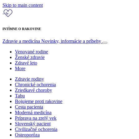
Skip to main content
INTÍMNE O RAKOVINE
Zdravie a medicína
Novinky, informácie a príbehy
Venované rodine
Ženské zdravie
Zdravé leto
More
Zdravie rodiny
Chronické ochorenia
Zriedkavé choroby
Tabu
Bojujeme proti rakovine
Cesta pacienta
Moderná medicína
Príprava na zrelý vek
Slovenský pacient
Civilizačné ochorenia
Osteoporóza