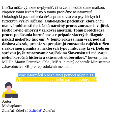
Liečba môže výrazne ovplyvniť, či sa žena neskôr stane matkou.
Napriek tomu lekári často o tomto probléme neinformujú.
Onkologickí pacienti teda riešia priamo viacero psychických i
fyzických výziev súčasne.
Onkologické pacientky, ktoré chcú
mať v budúcnosti deti, čaká náročný proces zmrazenia vajíčok
(alebo rovno embryí) v celkovej anestézii. Tomu predchádza
proces podávania hormónov a v prípade viacerých diagnóz
náklad niekoľko tisíc eur. V tomto roku sa nám však podaril
doslova zázrak, pretože sa preplácajú zmrazenia vajíčok u žien
s rakovinou prsníka a niektorých typov rakoviny krvi. Dobrou
správou je, že zmrazovanie vajíčok na Slovensku už má svoju
niekoľkoročnú históriu a skúsenosti odborníkov,“
hovorí prim.
MUDr. Martin Petrenko, CSc., MBA, hlavný odborník Ministerstva
zdravotníctva SR pre reprodukčnú medicínu.
Viac informácií o bezplatnej pomoci nájdete TU
Viac o intimite onkologického pacienta nájdete TU
Autor
Mediaplanet
Zdieľať
Zdieľať
Zdieľať
Zdieľať