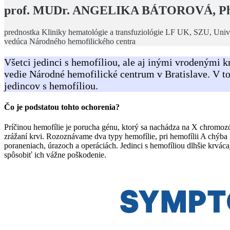
prof. MUDr. ANGELIKA BÁTOROVÁ, P
prednostka Kliniky hematológie a transfuziológie LF UK, SZU, Univ
vedúca Národného hemofilického centra
Všetci jedinci s hemofíliou, ale aj inými vrodenými
vedie Národné hemofilické centrum v Bratislave. V t
jedincov s hemofíliou.
Čo je podstatou tohto ochorenia?
Príčinou hemofílie je porucha génu, ktorý sa nachádza na X chromozó
zrážaní krvi. Rozoznávame dva typy hemofílie, pri hemofílii A chýba 
poraneniach, úrazoch a operáciách. Jedinci s hemofíliou dlhšie krvá
spôsobiť ich vážne poškodenie.