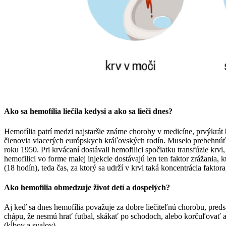
Ako sa hemofília liečila kedysi a ako sa lieči dnes?
Hemofília patrí medzi najstaršie známe choroby v medicíne, prvýkrát bol
členovia viacerých európskych kráľovských rodín. Muselo prebehnúť e
roku 1950. Pri krvácaní dostávali hemofilici spočiatku transfúzie krv
hemofilici vo forme malej injekcie dostávajú len ten faktor zrážania, 
(18 hodín), teda čas, za ktorý sa udrží v krvi taká koncentrácia faktora
Ako hemofília obmedzuje život detí a dospelých?
Aj keď sa dnes hemofília považuje za dobre liečiteľnú chorobu, preds
chápu, že nesmú hrať futbal, skákať po schodoch, alebo korčuľovať a
(kĺbov a svalov).