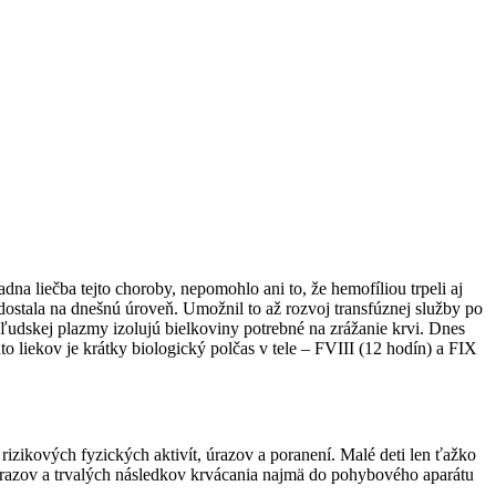
adna liečba tejto choroby, nepomohlo ani to, že hemofíliou trpeli aj
ostala na dnešnú úroveň. Umožnil to až rozvoj transfúznej služby po
z ľudskej plazmy izolujú bielkoviny potrebné na zrážanie krvi. Dnes
to liekov je krátky biologický polčas v tele – FVIII (12 hodín) a FIX
izikových fyzických aktivít, úrazov a poranení. Malé deti len ťažko
o úrazov a trvalých následkov krvácania najmä do pohybového aparátu