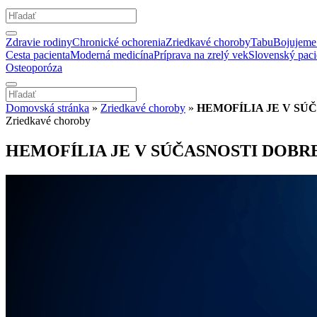
Zdravie rodiny
Chronické ochorenia
Zriedkavé choroby
Tabu
Bojujeme 
Cesta pacienta
Moderná medicína
Príprava na zrelý vek
Slovenský paci
Osteoporóza
Domovská stránka
»
Zriedkavé choroby
»
HEMOFÍLIA JE V SÚ
Zriedkavé choroby
HEMOFÍLIA JE V SÚČASNOSTI DOBR