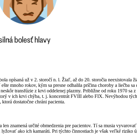
a opísaná už v 2. storočí n. l. Žiaľ, až do 20. storočia neexistovala ži
šte mnoho rokov, kým sa presne odhalila príčina choroby a liečba sa d
i, neskôr transfúzie z krvi oddelenej plazmy. Približne od roku 1970 sa 
ktorý v ich krvi chýba, t. j. koncentrát FVIII alebo FIX. Nevýhodou tých
, ktorá dostatočne chráni pacienta.
a len znamená určité obmedzenia pre pacientov. Tí sa musia vyvarovať r
 lyžovať ako ich kamaráti. Pri týchto činnostiach je však veľké rizik