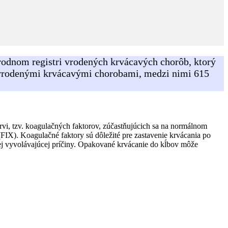
rodnom registri vrodených krvácavých chorôb, ktorý
 s vrodenými krvácavými chorobami, medzi nimi 615
rvi, tzv. koagulačných faktorov, zúčastňujúcich sa na normálnom
(FIX). Koagulačné faktory sú dôležité pre zastavenie krvácania po
nej vyvolávajúcej príčiny. Opakované krvácanie do kĺbov môže