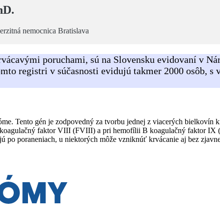
hD.
erzitná nemocnica Bratislava
 krvácavými poruchami, sú na Slovensku evidovaní v Ná
omto registri v súčasnosti evidujú takmer 2000 osôb,
me. Tento gén je zodpovedný za tvorbu jednej z viacerých bielkovín k
koagulačný faktor VIII (FVIII) a pri hemofílii B koagulačný faktor IX 
cajú po poraneniach, u niektorých môže vzniknúť krvácanie aj bez zjav