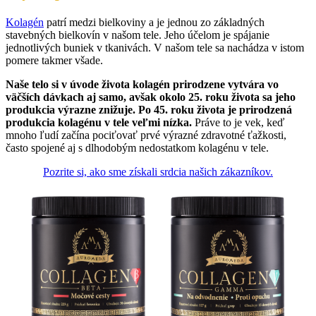
Kolagén
patrí medzi bielkoviny a je jednou zo základných
stavebných bielkovín v našom tele. Jeho účelom je spájanie
jednotlivých buniek v tkanivách. V našom tele sa nachádza v istom
pomere takmer všade.
Naše telo si v úvode života kolagén prirodzene vytvára vo
väčších dávkach aj samo, avšak okolo 25. roku života sa jeho
produkcia výrazne znižuje. Po 45. roku života je prirodzená
produkcia kolagénu v tele veľmi nízka.
Práve to je vek, keď
mnoho ľudí začína pociťovať prvé výrazné zdravotné ťažkosti,
často spojené aj s dlhodobým nedostatkom kolagénu v tele.
Pozrite si, ako sme získali srdcia našich zákazníkov.