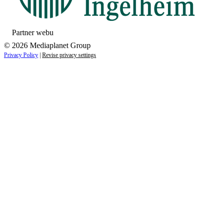
Partner webu
© 2026 Mediaplanet Group
Privacy Policy
|
Revise privacy settings
Close
this
module
ZAUJÍMAJÚ VÁS NOVINKY ZO SVETA
ZDRAVIA?
Prihláste sa k odberu našich noviniek a zostaňte vždy v
obraze.
Váš e-mail
Prihlásiť sa
menopriezvisko@email.sk