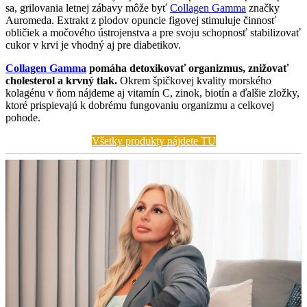
sa, grilovania letnej zábavy môže byť
Collagen Gamma
značky
Auromeda. Extrakt z plodov opuncie figovej stimuluje činnosť
obličiek a močového ústrojenstva a pre svoju schopnosť stabilizovať
cukor v krvi je vhodný aj pre diabetikov.
Collagen Gamm
a
pomáha detoxikovať organizmus, znižovať
cholesterol a krvný tlak.
Okrem špičkovej kvality morského
kolagénu v ňom nájdeme aj vitamín C, zinok, biotín a ďalšie zložky,
ktoré prispievajú k dobrému fungovaniu organizmu a celkovej
pohode.
Všetky produkty nájdete TU