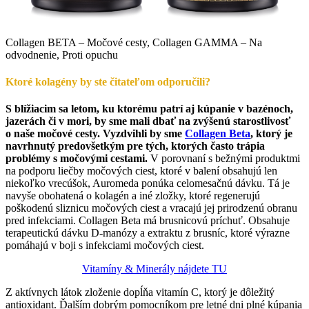
Collagen BETA – Močové cesty, Collagen GAMMA – Na
odvodnenie, Proti opuchu
Ktoré kolagény by ste čitateľom odporučili?
S blížiacim sa letom, ku ktorému patrí aj kúpanie v bazénoch,
jazerách či v mori, by sme mali dbať na zvýšenú starostlivosť
o naše močové cesty. Vyzdvihli by sme
Collagen Beta
, ktorý je
navrhnutý predovšetkým pre tých, ktorých často trápia
problémy s močovými cestami.
V porovnaní s bežnými produktmi
na podporu liečby močových ciest, ktoré v balení obsahujú len
niekoľko vrecúšok, Auromeda ponúka celomesačnú dávku. Tá je
navyše obohatená o kolagén a iné zložky, ktoré regenerujú
poškodenú sliznicu močových ciest a vracajú jej prirodzenú obranu
pred infekciami. Collagen Beta má brusnicovú príchuť. Obsahuje
terapeutickú dávku D-manózy a extraktu z brusníc, ktoré výrazne
pomáhajú v boji s infekciami močových ciest.
Vitamíny & Minerály nájdete TU
Z aktívnych látok zloženie dopĺňa vitamín C, ktorý je dôležitý
antioxidant. Ďalším dobrým pomocníkom pre letné dni plné kúpania