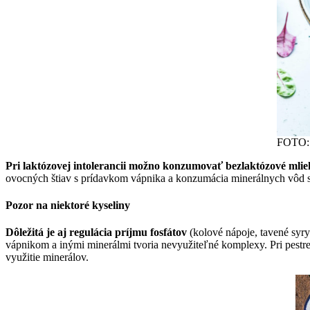
FOTO: 
Pri laktózovej intolerancii možno konzumovať bezlaktózové mli
ovocných štiav s prídavkom vápnika a konzumácia minerálnych vôd s 
Pozor na niektoré kyseliny
Dôležitá je aj regulácia príjmu fosfátov
(kolové nápoje, tavené syry
vápnikom a inými minerálmi tvoria nevyužiteľné komplexy. Pri pestr
využitie minerálov.