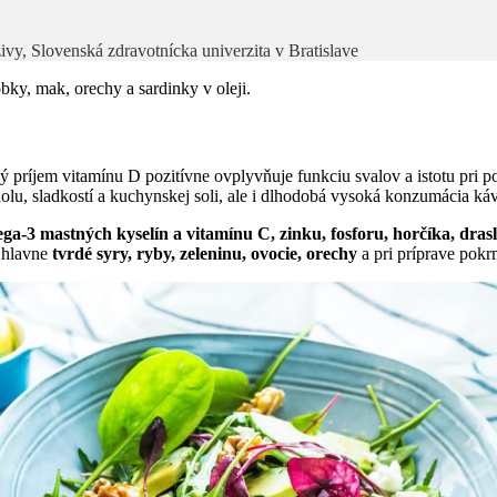
vy, Slovenská zdravotnícka univerzita v Bratislave
ky, mak, orechy a sardinky v oleji.
príjem vitamínu D pozitívne ovplyvňuje funkciu svalov a istotu pri p
u, sladkostí a kuchynskej soli, ale i dlhodobá vysoká konzumácia ká
ega-3 mastných kyselín a vitamínu C, zinku, fosforu, horčíka, dras
, hlavne
tvrdé syry, ryby, zeleninu, ovocie, orechy
a pri príprave pok