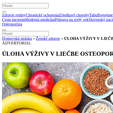
Zdravie rodiny
Chronické ochorenia
Zriedkavé choroby
Tabu
Bojujeme 
Cesta pacienta
Moderná medicína
Príprava na zrelý vek
Slovenský paci
Osteoporóza
Domovská stránka
»
Ženské zdravie
»
ÚLOHA VÝŽIVY V LIEČ
ADVERTORIAL
ÚLOHA VÝŽIVY V LIEČBE OSTEOPO