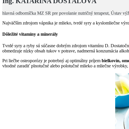
Ing. KATARÍNA DOSTÁLOVÁ
hlavná odborníčka MZ SR pre povolanie nutričný terapeut, Ústav výži
Najväčším zdrojom vápnika je mlieko, tvrdé syry a kyslomliečne výrob
Dôležité vitamíny a minerály
Tvrdé syry a ryby sú súčasne dobrým zdrojom vitamínu D. Dostatočný 
obmedzuje nízky obsah tukov v potrave, nadmerná konzumácia alkohol
Pri liečbe osteoporózy je potrebný aj optimálny príjem
bielkovín, om
vhodné zaradiť plnotučné alebo polotučné mlieko a mliečne výrobky