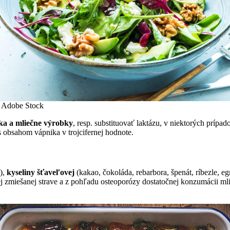
Adobe Stock
eka a mliečne výrobky
, resp. substituovať laktázu, v niektorých prípa
obsahom vápnika v trojcifernej hodnote.
),
kyseliny šťaveľovej
(kakao, čokoláda, rebarbora, špenát, ríbezle, e
ej zmiešanej strave a z pohľadu osteoporózy dostatočnej konzumácii m