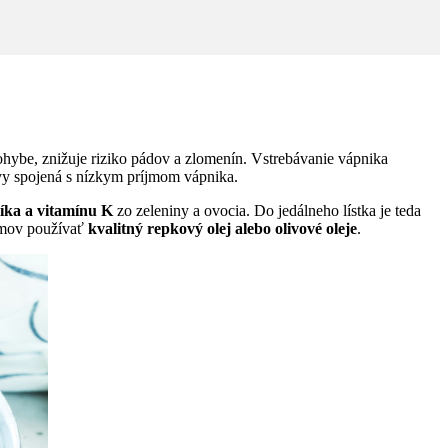
ohybe, znižuje riziko pádov a zlomenín. Vstrebávanie vápnika
vy spojená s nízkym príjmom vápnika.
líka a vitamínu K
zo zeleniny a ovocia. Do jedálneho lístka je teda
rmov používať
kvalitný repkový olej alebo olivové oleje
.