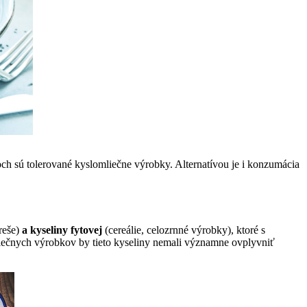
doch sú tolerované kyslomliečne výrobky. Alternatívou je i konzumácia
greše)
a kyseliny fytovej
(cereálie, celozrnné výrobky), ktoré s
liečnych výrobkov by tieto kyseliny nemali významne ovplyvniť