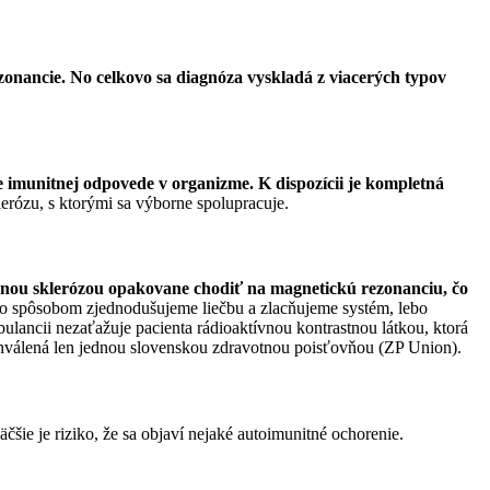
rezonancie. No celkovo sa diagnóza vyskladá z viacerých typov
nie imunitnej odpovede v organizme. K dispozícii je kompletná
erózu, s ktorými sa výborne spolupracuje.
enou sklerózou opakovane chodiť na magnetickú rezonanciu, čo
 spôsobom zjednodušujeme liečbu a zlacňujeme systém, lebo
ulancii nezaťažuje pacienta rádioaktívnou kontrastnou látkou, ktorá
hválená len jednou slovenskou zdravotnou poisťovňou (ZP Union).
čšie je riziko, že sa objaví nejaké autoimunitné ochorenie.