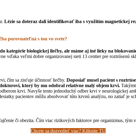
ár.
Lézie sa doteraz dali identifikovať iba s využitím magnetickej 
ečba porovnateľná s tou vo svete?
 do kategórie biologickej liečby, ale máme aj iné lieky na blokova
ne vďaka veľmi dobre organizovanej sieti 13 centier pre roztrúsenú skl
i, čím sa zisťuje účinnosť liečby.
Doposiaľ musel pacient s roztrús
k doktorovi, ktorý by mu odobral relatívne malý objem krvi.
Takýmto
 odberom krvi. Navyše tento jednoduchý odber krvi v neurologickej amb
iatky pacientov môžu absolvovať túto krvnú analýzu, no zatiaľ je sc
ajčenie či obezita. Čím viac rizikových faktorov pre organizmus, tým vä
Chcete sa dozvedieť viac? Kliknite TU