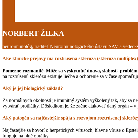
NORBERT ŽILKA
neuroimunológ, riaditeľ Neuroimunologického ústavu SAV a vedecký
Aké klinické prejavy má roztrúsená skleróza (skleróza multiplex
Pomerne rozmanité. Môže sa vyskytnúť únava, slabosť, problémy s
na roztrúsenú sklerózu existuje liečba a ochorenie sa v čase spomaľuje
Aký je jej biologický základ?
Za normálnych okolností je imunitný systém vyškolený tak, aby sa ne
vytvárať protilátky. Dôsledkom je, že začne atakovať daný orgán – v
Aký patogén sa najčastejšie spája s rozvojom roztrúsenej skleróz
Najčastejšie sa hovorí o herpetických vírusoch, hlavne víruse o Epst
funguje na plné obrátky.