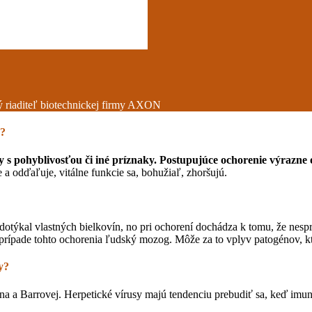
 riaditeľ biotechnickej firmy AXON
)?
 pohyblivosťou či iné príznaky. Postupujúce ochorenie výrazne ov
 a odďaľuje, vitálne funkcie sa, bohužiaľ, zhoršujú.
dotýkal vlastných bielkovín, no pri ochorení dochádza k tomu, že nes
 prípade tohto ochorenia ľudský mozog. Môže za to vplyv patogénov, kt
y?
eina a Barrovej. Herpetické vírusy majú tendenciu prebudiť sa, keď imun