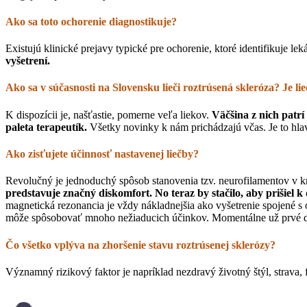
Ako sa toto ochorenie diagnostikuje?
Existujú klinické prejavy typické pre ochorenie, ktoré identifikuje lek
vyšetrení.
Ako sa v súčasnosti na Slovensku lieči roztrúsená skleróza? Je li
K dispozícii je, našťastie, pomerne veľa liekov.
Väčšina z nich patrí
paleta terapeutík.
Všetky novinky k nám prichádzajú včas. Je to hlav
Ako zisťujete účinnosť nastavenej liečby?
Revolučný je jednoduchý spôsob stanovenia tzv. neurofilamentov v krv
predstavuje značný diskomfort. No teraz by stačilo, aby prišiel 
magnetická rezonancia je vždy nákladnejšia ako vyšetrenie spojené s
môže spôsobovať mnoho nežiaducich účinkov. Momentálne už prvé des
Čo všetko vplýva na zhoršenie stavu roztrúsenej sklerózy?
Významný rizikový faktor je napríklad nezdravý životný štýl, strava, f