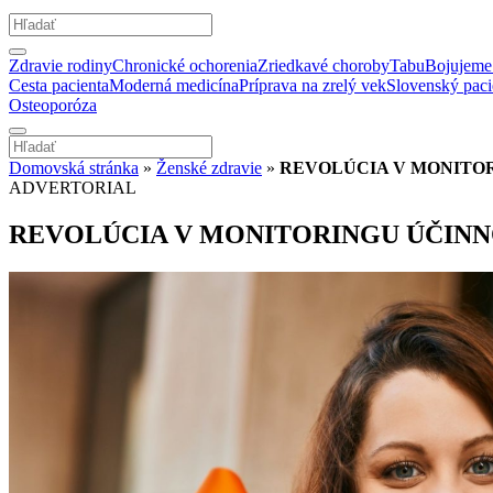
Zdravie rodiny
Chronické ochorenia
Zriedkavé choroby
Tabu
Bojujeme 
Cesta pacienta
Moderná medicína
Príprava na zrelý vek
Slovenský paci
Osteoporóza
Domovská stránka
»
Ženské zdravie
»
REVOLÚCIA V MONITOR
ADVERTORIAL
REVOLÚCIA V MONITORINGU ÚČINN