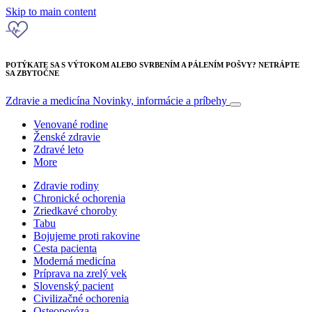
Skip to main content
POTÝKATE SA S VÝTOKOM ALEBO SVRBENÍM A PÁLENÍM POŠVY? NETRÁPTE
SA ZBYTOČNE
Zdravie a medicína
Novinky, informácie a príbehy
Venované rodine
Ženské zdravie
Zdravé leto
More
Zdravie rodiny
Chronické ochorenia
Zriedkavé choroby
Tabu
Bojujeme proti rakovine
Cesta pacienta
Moderná medicína
Príprava na zrelý vek
Slovenský pacient
Civilizačné ochorenia
Osteoporóza