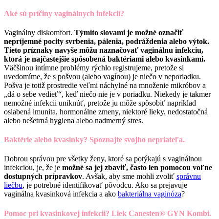
Aké sú príčiny vaginálnych infekcií?
Vaginálny diskomfort.
Týmito slovami je možné označiť
nepríjemné pocity svrbenia, pálenia, podráždenia alebo výtok.
Tieto príznaky navyše môžu naznačovať vaginálnu infekciu,
ktorá je najčastejšie spôsobená baktériami alebo kvasinkami.
Väčšinou intímne problémy rýchlo registrujeme, pretože si
uvedomíme, že s pošvou (alebo vagínou) je niečo v neporiadku.
Pošva je totiž prostredie veľmi náchylné na množenie mikróbov a
„dá o sebe vedieť“, keď niečo nie je v poriadku. Niekedy je takmer
nemožné infekcii uniknúť, pretože ju môže spôsobiť napríklad
oslabená imunita, hormonálne zmeny, niektoré lieky, nedostatočná
alebo nešetrná hygiena alebo nadmerný stres.
Baktérie alebo kvasinky? Spoznajte svojho nepriateľa.
Dobrou správou pre všetky ženy, ktoré sa potýkajú s vaginálnou
infekciou, je, že je
možné sa jej zbaviť, často len pomocou voľne
dostupných prípravkov
. Avšak, aby sme mohli zvoliť
správnu
liečbu
, je potrebné identifikovať pôvodcu. Ako sa prejavuje
vaginálna kvasinková infekcia a ako
bakteriálna vaginóza
?
Pomoc pri kvasinkovej infekcii? Liek Canesten® GYN Kombi.