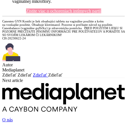
vaginálnej mikroflóry.
Zistite viac o ochoreniach intímnych partií
Canesten GYN Kombi je liek obsahujúci tabletu na vaginálne použitie a krém
na vonkajšie použitie. Obsahuje klotrimazol. Pozorne si prečítajte návod na použitie.
Canesbalance (vaginálne guľôčky) je zdravotnícka pomôcka. PRED POUŽITÍM LIEKU SI
POZORNE PREČÍTAJTE PÍSOMNÚ INFORMÁCIU PRE POUŽÍVATEĽOV A PORAĎTE SA
SO SVOJÍM LEKÁROM ČI LEKÁRNIKOM!
CH-20230622-24
Autor
Mediaplanet
Zdieľať
Zdieľať
Zdieľať
Zdieľať
Next article
O nás