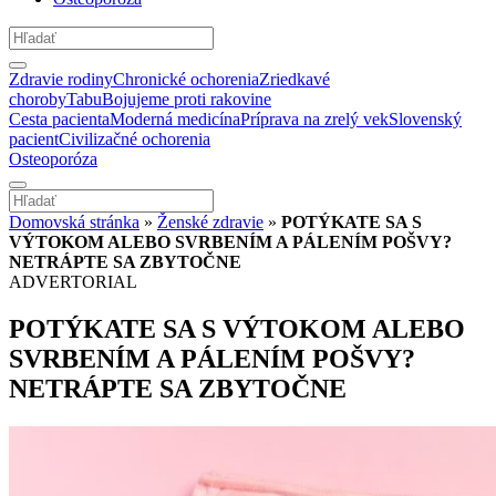
Zdravie rodiny
Chronické ochorenia
Zriedkavé
choroby
Tabu
Bojujeme proti rakovine
Cesta pacienta
Moderná medicína
Príprava na zrelý vek
Slovenský
pacient
Civilizačné ochorenia
Osteoporóza
Domovská stránka
»
Ženské zdravie
»
POTÝKATE SA S
VÝTOKOM ALEBO SVRBENÍM A PÁLENÍM POŠVY?
NETRÁPTE SA ZBYTOČNE
ADVERTORIAL
POTÝKATE SA S VÝTOKOM ALEBO
SVRBENÍM A PÁLENÍM POŠVY?
NETRÁPTE SA ZBYTOČNE