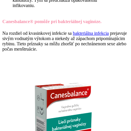
kandidózy.
Tým sa predchádza opakovanému
infikovaniu.
Canesbalance® pomôže pri bakteriálnej vaginóze.
Na rozdiel od kvasinkovej infekcie sa
bakteriálna infekcia
prejavuje
sivým vodnatým výtokom a niekedy až zápachom pripomínajúcim
rybinu. Tieto príznaky sa môžu zhoršiť po nechránenom sexe alebo
počas menštruácie.