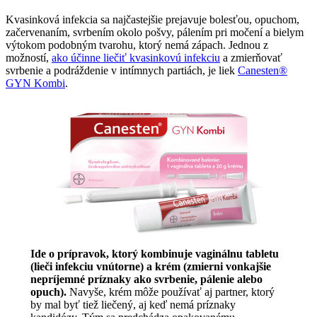
Kvasinková infekcia sa najčastejšie prejavuje bolesťou, opuchom,
začervenaním, svrbením okolo pošvy, pálením pri močení a bielym
výtokom podobným tvarohu, ktorý nemá zápach. Jednou z
možností,
ako účinne liečiť kvasinkovú infekciu
a zmierňovať
svrbenie a podráždenie v intímnych partiách, je liek
Canesten®
GYN Kombi
.
Ide o prípravok, ktorý kombinuje vaginálnu tabletu
(lieči infekciu vnútorne) a krém (zmierni vonkajšie
nepríjemné príznaky ako svrbenie, pálenie alebo
opuch).
Navyše, krém môže používať aj partner, ktorý
by mal byť tiež liečený, aj keď nemá príznaky