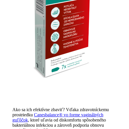
Ako sa ich efektívne zbaviť? Vďaka zdravotníckemu
prostriedku
Canesbalance® vo forme vaginálných
guľôčok
, ktoré uľavia od diskomfortu spôsobeného
bakteriálnou infekciou a zároveň podporia obnovu