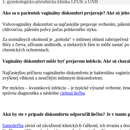
1. gynekologicko-pôrodnícka klinika LFUK a UNB
Ako sa u pacientok vaginálny diskomfort prejavuje? Aké sú jeho 
Vulvovaginálny diskomfort sa najčastejšie prejavuje svrbením, pále
citlivosťou, pálením pošvy počas pohlavného styku.
Za normálnych okolností je „pohoda“ v intímnej oblasti zabezpečená 
flóry z čreva, užívanie antibiotík, u niektorých žien to môže nastať
chronických ochoreniach.
Vaginálny diskomfort môže byť prejavom infekcie. Aké sú charak
Najčastejšou príčinou vaginálneho diskomfortu je bakteriálna vagin
zvýšenej vlhkosti a neurčitým intímnym diskomfortom.
Pre mykózu – kvasinkovú infekciu – je typické výrazné svrbenie, hrudk
správna diagnostika a následne
cielená liečba
.
Akú by ste v prípade diskomfortu odporučili liečbu? Je v tomto
Samoliečba
závisí od závažnosti klinických ťažkostí, ich trvania a 