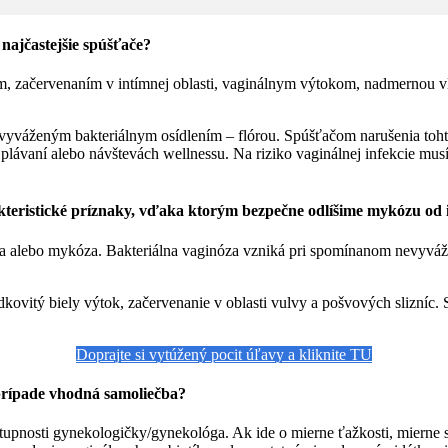
najčastejšie spúšťače?
ním, začervenaním v intímnej oblasti, vaginálnym výtokom, nadmernou
vyváženým bakteriálnym osídlením – flórou. Spúšťačom narušenia tohto 
 po plávaní alebo návštevách wellnessu. Na riziko vaginálnej infekcie m
teristické príznaky, vďaka ktorým bezpečne odlíšime mykózu od in
óza alebo mykóza. Bakteriálna vaginóza vzniká pri spomínanom nevyváž
ovitý biely výtok, začervenanie v oblasti vulvy a pošvových slizníc. Sa
Doprajte si vytúžený pocit úľavy a kliknite TU
 prípade vhodná samoliečba?
dostupnosti gynekologičky/gynekológa. Ak ide o mierne ťažkosti, miern