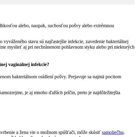
 vlhkosťou alebo, naopak, suchosťou pošvy alebo extrémnou
vyváženého stavu sú najčastejšie infekcie, zavedenie bakteriálnej
usíme myslieť aj pri nechránenom pohlavnom styku alebo pri niektorých
ej vaginálnej infekcie?
enom bakteriálnom osídlení pošvy. Prejavuje sa najmä pocitom
mozrejme, je aj mnoho ďalších príčin, preto je najdôležitejšia
e svrbenie a žena vie o možnom spúšťači, môže skúsiť
samoliečbu
.