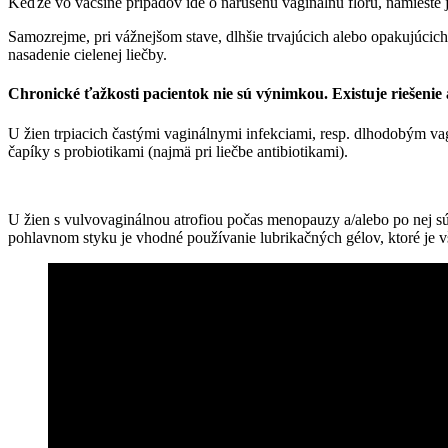
Keďže vo väčšine prípadov ide o narušenú vaginálnu flóru, namieste 
Samozrejme, pri vážnejšom stave, dlhšie trvajúcich alebo opakujúcich
nasadenie cielenej liečby.
Chronické ťažkosti pacientok nie sú výnimkou. Existuje riešenie 
U žien trpiacich častými vaginálnymi infekciami, resp. dlhodobým vag
čapíky s probiotikami (najmä pri liečbe antibiotikami).
U žien s vulvovaginálnou atrofiou počas menopauzy a/alebo po nej sú
pohlavnom styku je vhodné používanie lubrikačných gélov, ktoré je v