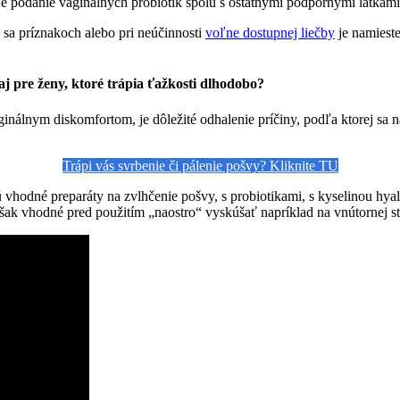
je podanie vaginálnych probiotík spolu s ostatnými podpornými látkami
 sa príznakoch alebo pri neúčinnosti
voľne dostupnej liečby
je namieste
aj pre ženy, ktoré trápia ťažkosti dlhodobo?
inálnym diskomfortom, je dôležité odhalenie príčiny, podľa ktorej sa 
Trápi vás svrbenie či pálenie pošvy? Kliknite TU
 vhodné preparáty na zvlhčenie pošvy, s probiotikami, s kyselinou hya
šak vhodné pred použitím „naostro“ vyskúšať napríklad na vnútornej st