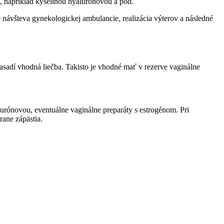
, napríklad kyselinou hyalurónovou a pod.
 návšteva gynekologickej ambulancie, realizácia výterov a následné
nasadí vhodná liečba. Takisto je vhodné mať v rezerve vaginálne
lurónovou, eventuálne vaginálne preparáty s estrogénom. Pri
rane zápästia.