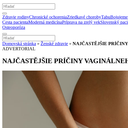
Zdravie rodiny
Chronické ochorenia
Zriedkavé choroby
Tabu
Bojujeme 
Cesta pacienta
Moderná medicína
Príprava na zrelý vek
Slovenský paci
Osteoporóza
Domovská stránka
»
Ženské zdravie
»
NAJČASTĚJŠIE PRÍČIN
ADVERTORIAL
NAJČASTĚJŠIE PRÍČINY VAGINÁLN