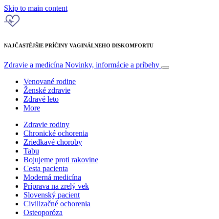
Skip to main content
NAJČASTĚJŠIE PRÍČINY VAGINÁLNEHO DISKOMFORTU
Zdravie a medicína
Novinky, informácie a príbehy
Venované rodine
Ženské zdravie
Zdravé leto
More
Zdravie rodiny
Chronické ochorenia
Zriedkavé choroby
Tabu
Bojujeme proti rakovine
Cesta pacienta
Moderná medicína
Príprava na zrelý vek
Slovenský pacient
Civilizačné ochorenia
Osteoporóza