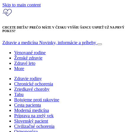
Skip to main content
CHCETE DIEŤA? PREČO MÁTE V ČESKU VYŠŠIU ŠANCU USPIEŤ UŽ NA PRVÝ
POKUS?
Zdravie a medicína
Novinky, informácie a príbehy
Venované rodine
Ženské zdravie
Zdravé leto
More
Zdravie rodiny
Chronické ochorenia
Zriedkavé choroby
Tabu
Bojujeme proti rakovine
Cesta pacienta
Moderná medicína
Príprava na zrelý vek
Slovenský pacient
Civilizačné ochorenia
Osteoporóza