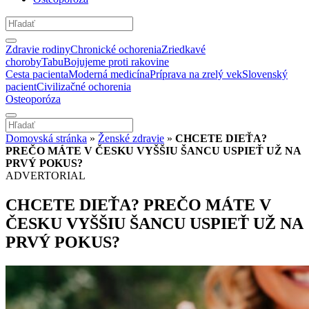
Zdravie rodiny
Chronické ochorenia
Zriedkavé
choroby
Tabu
Bojujeme proti rakovine
Cesta pacienta
Moderná medicína
Príprava na zrelý vek
Slovenský
pacient
Civilizačné ochorenia
Osteoporóza
Domovská stránka
»
Ženské zdravie
»
CHCETE DIEŤA?
PREČO MÁTE V ČESKU VYŠŠIU ŠANCU USPIEŤ UŽ NA
PRVÝ POKUS?
ADVERTORIAL
CHCETE DIEŤA? PREČO MÁTE V
ČESKU VYŠŠIU ŠANCU USPIEŤ UŽ NA
PRVÝ POKUS?