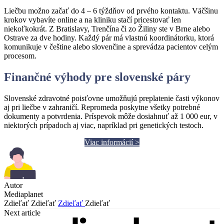
Liečbu možno začať do 4 – 6 týždňov od prvého kontaktu. Väčšinu
krokov vybavíte online a na kliniku stačí pricestovať len
niekoľkokrát. Z Bratislavy, Trenčína či zo Žiliny ste v Brne alebo
Ostrave za dve hodiny. Každý pár má vlastnú koordinátorku, ktorá
komunikuje v češtine alebo slovenčine a sprevádza pacientov celým
procesom.
Finančn
é
výhody pre slovensk
é
pá
ry
Slovenské zdravotné poisťovne umožňujú preplatenie časti výkonov
aj pri liečbe v zahraničí. Repromeda poskytne všetky potrebné
dokumenty a potvrdenia. Príspevok môže dosiahnuť až 1 000 eur, v
niektorých prípadoch aj viac, napríklad pri genetických testoch.
Viac informácií >
Autor
Mediaplanet
Zdieľať
Zdieľať
Zdieľať
Zdieľať
Next article