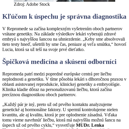
Zdroj: Adobe Stock
Kľúčom k úspechu je správna diagnostika
V Repromede sa začína komplexným vyšetrením oboch partnerov
vrátane genetiky. Na základe výsledkov lekári vyberajú zdravé
embryá s najvyššou šancou na uhniezdenie. „Keby sme absolvovali
tieto testy hneď, ušetrili by sme čas, peniaze aj veľa smútku,“ hovorí
Lucia, ktorá sa už teší na svoje prvé dieťatko.
Špičková
medic
ína a skúsení odborníci
Repromeda patrí medzi popredné európske centrá pre liečbu
neplodnosti a genetiku. V tíme pôsobia lekári s dlhoročnou praxou v
oblasti asistovanej reprodukcie, klinickej genetiky a embryológie.
Klinika kladie dôraz na personalizovanú liečbu, ktorá začína
precíznou diagnostikou oboch partnerov.
„Každý pár je iný, preto už od prvého kontaktu analyzujeme
genetické aj hormonálne faktory. U spermií kontrolujeme nielen
kvantitu, ale aj kvalitu, ktorá je pre oplodnenie zásadná. Vďaka
tomu vieme navrhnúť liečbu, ktorá má najvyššiu možnú šancu na
úspech už od prvého cyklu,“ vysvetľuje
MUDr. Lenka