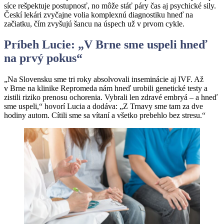
síce rešpektuje postupnosť, no môže stáť páry čas aj psychické sily.
Českí lekári zvyčajne volia komplexnú diagnostiku hneď na
začiatku, čím zvyšujú šancu na úspech už v prvom cykle.
Príbeh Lucie: „V Brne sme uspeli hneď
na prvý pokus
“
„Na Slovensku sme tri roky absolvovali inseminácie aj IVF. Až
v Brne na klinike Repromeda nám hneď urobili genetické testy a
zistili riziko prenosu ochorenia. Vybrali len zdravé embryá – a hneď
sme uspeli,“ hovorí Lucia a dodáva: „Z Trnavy sme tam za dve
hodiny autom. Cítili sme sa vítaní a všetko prebehlo bez stresu.“