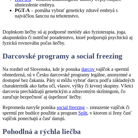
uhniezdenie embrya.
PGT-A
– pomáha vybrať geneticky zdravé embryá s
najväčšou šancou na tehotenstvo.
Doplnkom liečby sú aj podporné metódy ako fyzioterapia, joga,
akupunktúra či nutričné poradenstvo, ktoré podporujú psychickú aj
fyzickú rovnováhu počas liečby.
Darcovsk
é
programy a social freezing
Na rozdiel od Slovenska, kde je ponuka
darcov
vajíčok a spermií
obmedzená, sú v Česku darcovské programy legálne, anonymné a
dostupné bez čakania. Páry si môžu vybrať darcu podľa základných
charakteristík ako farba očí, vlasov, výšky či krvnej skupiny. Všetci
darcovia prechádzajú genetickým a zdravotným skríningom, čo
zaručuje bezpečnosť aj úspešnosť liečby.
Repromeda navyše ponúka
social freezing
– zmrazenie vajíčok či
spermií pre budúce použitie a program
Split
, v ktorom si ženy časť
vajíčok ponechajú a časť darujú.
Pohodlná a rýchla liečba