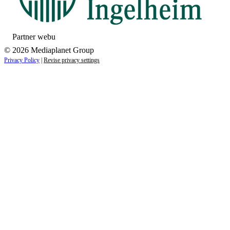
Partner webu
© 2026 Mediaplanet Group
Privacy Policy
|
Revise privacy settings
Close
this
module
ZAUJÍMAJÚ VÁS NOVINKY ZO SVETA
ZDRAVIA?
Prihláste sa k odberu našich noviniek a zostaňte vždy v
obraze.
Váš e-mail
Prihlásiť sa
menopriezvisko@email.sk