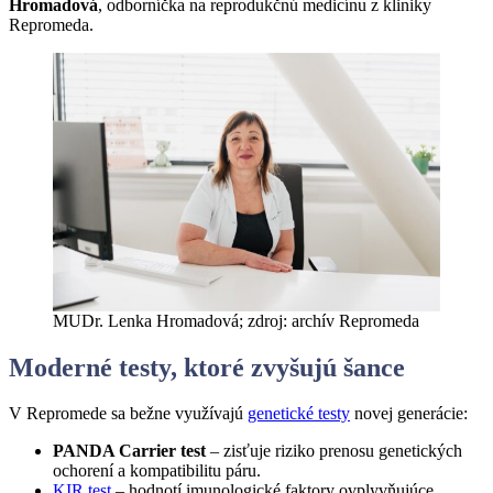
Hromadová
, odborníčka na reprodukčnú medicínu z kliniky
Repromeda.
MUDr. Lenka Hromadová; zdroj: archív Repromeda
M
odern
é
testy, ktor
é
zvyšujú š
ance
V Repromede sa bežne využívajú
genetické testy
novej generácie:
PANDA Carrier test
– zisťuje riziko prenosu genetických
ochorení a kompatibilitu páru.
KIR test
– hodnotí imunologické faktory ovplyvňujúce