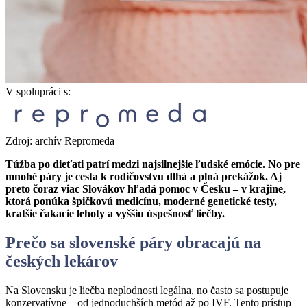
V spolupráci s:
Zdroj: archív Repromeda
Túžba po dieťati patrí medzi najsilnejšie ľudské emócie. No pre
mnohé páry je cesta k rodičovstvu dlhá a plná prekážok. Aj
preto čoraz viac Slovákov hľadá pomoc v Česku – v krajine,
ktorá ponúka špičkovú medicínu, moderné genetické testy,
kratšie čakacie lehoty a vyššiu úspešnosť liečby.
Prečo sa slovensk
é
páry obracajú
na
českých lekárov
Na Slovensku je liečba neplodnosti legálna, no často sa postupuje
konzervatívne – od jednoduchších metód až po IVF. Tento prístup