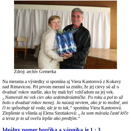
Zdroj: archív Gemerka
Na merania a výsledky si spomína aj Viera Kantorová z Kokavy
nad Rimavicou. Pri prvom meraní sa zistilo, že jej cievy sú až o
dvadsať rokov staršie, ako by mali byť vzhľadom na jej vek.
„Namerali mi vek ciev ako sedemdesiatničke. Po roku a pol to už
bolo o dvadsať rokov menej. Ja naozaj neviem, ako je to možné, ani
či to spôsobuje tá voda, ale je to tak,“
spomína Viera Kantorová.
Zlepšenie si všimla aj Elena Sirotiaková:
„Ja som mávala časté kŕče
a teraz je to už oveľa lepšie ako predtým.“
Ideálny pomer horčíka a vápnika je 1 : 3