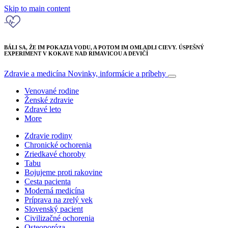
Skip to main content
BÁLI SA, ŽE IM POKAZIA VODU, A POTOM IM OMLADLI CIEVY. ÚSPEŠNÝ
EXPERIMENT V KOKAVE NAD RIMAVICOU A DEVIČÍ
Zdravie a medicína
Novinky, informácie a príbehy
Venované rodine
Ženské zdravie
Zdravé leto
More
Zdravie rodiny
Chronické ochorenia
Zriedkavé choroby
Tabu
Bojujeme proti rakovine
Cesta pacienta
Moderná medicína
Príprava na zrelý vek
Slovenský pacient
Civilizačné ochorenia
Osteoporóza