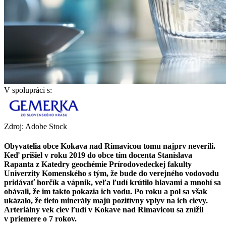
V spolupráci s:
Zdroj: Adobe Stock
Obyvatelia obce Kokava nad Rimavicou tomu najprv neverili.
Keď prišiel v roku 2019 do obce tím docenta Stanislava
Rapanta z Katedry geochémie Prírodovedeckej fakulty
Univerzity Komenského s tým, že bude do verejného vodovodu
pridávať horčík a vápnik, veľa ľudí krútilo hlavami a mnohí sa
obávali, že im takto pokazia ich vodu. Po roku a pol sa však
ukázalo, že tieto minerály majú pozitívny vplyv na ich cievy.
Arteriálny vek ciev ľudí v Kokave nad Rimavicou sa znížil
v priemere o 7 rokov.