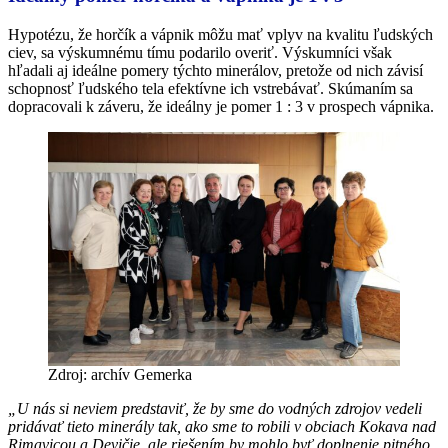
Hypotézu, že horčík a vápnik môžu mať vplyv na kvalitu ľudských
ciev, sa výskumnému tímu podarilo overiť. Výskumníci však
hľadali aj ideálne pomery týchto minerálov, pretože od nich závisí
schopnosť ľudského tela efektívne ich vstrebávať. Skúmaním sa
dopracovali k záveru, že ideálny je pomer 1 : 3 v prospech vápnika.
Zdroj: archív Gemerka
„U nás si neviem predstaviť, že by sme do vodných zdrojov vedeli
pridávať tieto minerály tak, ako sme to robili v obciach Kokava nad
Rimavicou a Devičie, ale riešením by mohlo byť doplnenie pitného