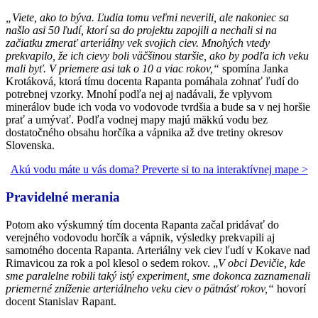
„Viete, ako to býva. Ľudia tomu veľmi neverili, ale nakoniec sa
našlo asi 50 ľudí, ktorí sa do projektu zapojili a nechali si na
začiatku zmerať arteriálny vek svojich ciev. Mnohých vtedy
prekvapilo, že ich cievy boli väčšinou staršie, ako by podľa ich veku
mali byť. V priemere asi tak o 10 a viac rokov,“
spomína Janka
Krotáková, ktorá tímu docenta Rapanta pomáhala zohnať ľudí do
potrebnej vzorky. Mnohí podľa nej aj nadávali, že vplyvom
minerálov bude ich voda vo vodovode tvrdšia a bude sa v nej horšie
prať a umývať. Podľa vodnej mapy majú mäkkú vodu bez
dostatočného obsahu horčíka a vápnika až dve tretiny okresov
Slovenska.
Akú vodu máte u vás doma? Preverte si to na interaktívnej mape >
Pravidelné merania
Potom ako výskumný tím docenta Rapanta začal pridávať do
verejného vodovodu horčík a vápnik, výsledky prekvapili aj
samotného docenta Rapanta. Arteriálny vek ciev ľudí v Kokave nad
Rimavicou za rok a pol klesol o sedem rokov. „
V obci Devičie, kde
sme paralelne robili taký istý experiment, sme dokonca zaznamenali
priemerné zníženie arteriálneho veku ciev o pätnásť rokov,“
hovorí
docent Stanislav Rapant.