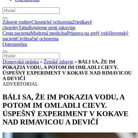
Zdravie rodiny
Chronické ochorenia
Zriedkavé
choroby
Tabu
Bojujeme proti rakovine
Cesta pacienta
Moderná medicína
Príprava na zrelý vek
Slovenský
pacient
Civilizačné ochorenia
Osteoporóza
Domovská stránka
»
Ženské zdravie
»
BÁLI SA, ŽE IM
POKAZIA VODU, A POTOM IM OMLADLI CIEVY.
ÚSPEŠNÝ EXPERIMENT V KOKAVE NAD RIMAVICOU
A DEVIČÍ
ADVERTORIAL
BÁLI SA, ŽE IM POKAZIA VODU, A
POTOM IM OMLADLI CIEVY.
ÚSPEŠNÝ EXPERIMENT V KOKAVE
NAD RIMAVICOU A DEVIČÍ