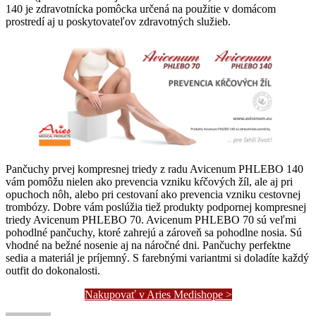
140 je zdravotnícka pomôcka určená na použitie v domácom
prostredí aj u poskytovateľov zdravotných služieb.
Pančuchy prvej kompresnej triedy z radu Avicenum PHLEBO 140
vám pomôžu nielen ako prevencia vzniku kŕčových žíl, ale aj pri
opuchoch nôh, alebo pri cestovaní ako prevencia vzniku cestovnej
trombózy. Dobre vám poslúžia tiež produkty podpornej kompresnej
triedy Avicenum PHLEBO 70. Avicenum PHLEBO 70 sú veľmi
pohodlné pančuchy, ktoré zahrejú a zároveň sa pohodlne nosia. Sú
vhodné na bežné nosenie aj na náročné dni. Pančuchy perfektne
sedia a materiál je príjemný. S farebnými variantmi si doladíte každý
outfit do dokonalosti.
Nakupovať v Aries Medishope >