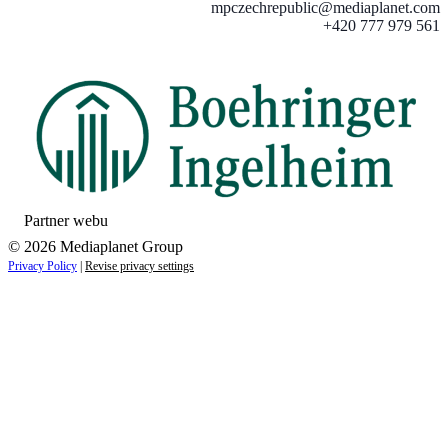
mpczechrepublic@mediaplanet.com
+420 777 979 561
Partner webu
© 2026 Mediaplanet Group
Privacy Policy
|
Revise privacy settings
Close
this
module
ZAUJÍMAJÚ VÁS NOVINKY ZO SVETA
ZDRAVIA?
Prihláste sa k odberu našich noviniek a zostaňte vždy v