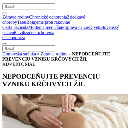
Zdravie rodiny
Chronické ochorenia
Zriedkavé
choroby
Tabu
Bojujeme proti rakovine
Cesta pacienta
Moderná medicína
Príprava na zrelý vek
Slovenský
pacient
Civilizačné ochorenia
Osteoporóza
Domovská stránka
»
Zdravie rodiny
»
NEPODCEŇUJTE
PREVENCIU VZNIKU KŔČOVÝCH ŽÍL
ADVERTORIAL
NEPODCEŇUJTE PREVENCIU
VZNIKU KŔČOVÝCH ŽÍL