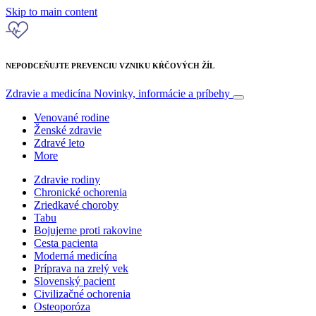
Skip to main content
NEPODCEŇUJTE PREVENCIU VZNIKU KŔČOVÝCH ŽÍL
Zdravie a medicína
Novinky, informácie a príbehy
Venované rodine
Ženské zdravie
Zdravé leto
More
Zdravie rodiny
Chronické ochorenia
Zriedkavé choroby
Tabu
Bojujeme proti rakovine
Cesta pacienta
Moderná medicína
Príprava na zrelý vek
Slovenský pacient
Civilizačné ochorenia
Osteoporóza