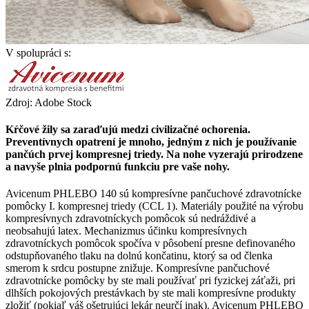
V spolupráci s:
Zdroj: Adobe Stock
Kŕčové žily sa zaraďujú medzi civilizačné ochorenia.
Preventívnych opatrení je mnoho, jedným z nich je používanie
pančúch prvej kompresnej triedy. Na nohe vyzerajú prirodzene
a navyše plnia podpornú funkciu pre vaše nohy.
Avicenum PHLEBO 140 sú kompresívne pančuchové zdravotnícke
pomôcky I. kompresnej triedy (CCL 1). Materiály použité na výrobu
kompresívnych zdravotníckych pomôcok sú nedráždivé a
neobsahujú latex. Mechanizmus účinku kompresívnych
zdravotníckych pomôcok spočíva v pôsobení presne definovaného
odstupňovaného tlaku na dolnú končatinu, ktorý sa od členka
smerom k srdcu postupne znižuje. Kompresívne pančuchové
zdravotnícke pomôcky by ste mali používať pri fyzickej záťaži, pri
dlhších pokojových prestávkach by ste mali kompresívne produkty
zložiť (pokiaľ váš ošetrujúci lekár neurčí inak). Avicenum PHLEBO