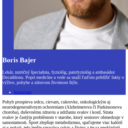
Boris Bajer
Lekár, nutričný špecialista, fyziológ, patofyziológ a ambasádor
Decathlonu. Popri medicíne a vede sa snaží ľuďom priblížiť fakty o
výžive, pohybe a zdravom životnom štýle.
Instagram
Pohyb prospieva srdcu, cievam, cukrovke, onkologickým aj
neurodegeneratívnym ochoreniam (Alzheimerova či Parkinsonova
choroba), duševnému zdraviu a udržaniu svalov i kostí. Strata
svalov je častým problémom v starobe, ktorý seniorov obmedzuje v
samostatnosti. Šport zlepšuje metabolizmus, spaľujeme viac kalórií
aj v pokoji, telo lepšie spracúva cukry a živiny a tie sa neukladajú