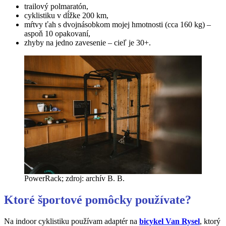
trailový polmaratón,
cyklistiku v dĺžke 200 km,
mŕtvy ťah s dvojnásobkom mojej hmotnosti (cca 160 kg) –
aspoň 10 opakovaní,
zhyby na jedno zavesenie – cieľ je 30+.
PowerRack; zdroj: archív B. B.
Ktoré športové pomôcky používate?
Na indoor cyklistiku používam adaptér na
bicykel Van Rysel
, ktorý