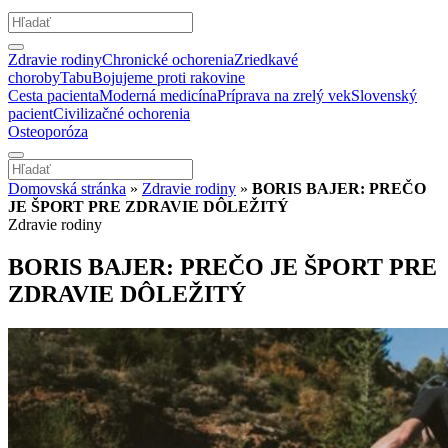
Zdravie rodiny
Chronické ochorenia
Zriedkavé
choroby
Tabu
Bojujeme proti rakovine
Cesta pacienta
Moderná medicína
Príprava na zrelý vek
Slovenský
pacient
Civilizačné ochorenia
Osteoporóza
Domovská stránka
»
Zdravie rodiny
»
BORIS BAJER: PREČO
JE ŠPORT PRE ZDRAVIE DÔLEŽITÝ
Zdravie rodiny
BORIS BAJER: PREČO JE ŠPORT PRE
ZDRAVIE DÔLEŽITÝ