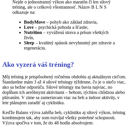
Nejde o jednostranný výkon ako maratón či len silový
tréning, ale o celkovú všestrannosť. Názov B L N S
odkazuje na:
BodyMove
– pohyb ako základ zdravia,
Love
– psychická pohoda a šťastie,
Nutrition
– vyvážená strava a prísun všetkých
živín,
Sleep
– kvalitný spánok nevyhnutný pre zdravie a
regeneráciu.
Ako vyzerá váš tréning?
Môj tréning je prispôsobený ročnému obdobiu aj aktuálnym cieľom.
Štandardne mám 3 až 4 silové tréningy týždenne, čo je o niečo viac,
ako sa bežne odporúča. Silové tréningy ma bavia najviac, no
dopĺňam ich aeróbnymi aktivitami – behom, rýchlou chôdzou alebo
plávaním. V zime sa zameriavam viac na beh a indoor aktivity, v
lete plánujem zaradiť aj cyklistiku.
Keďže Balans výzva zahŕňa beh, cyklistiku aj silový výkon, tréning
kombinujem tak, aby som rozvíjal všetky potrebné schopnosti.
Výzva spočíva v tom, že do 48 hodín absolvujem: