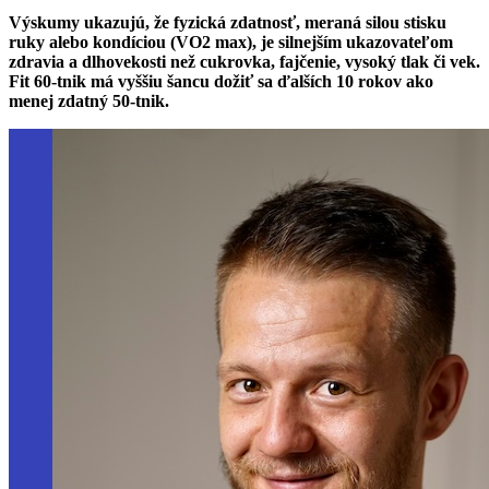
Výskumy ukazujú, že fyzická zdatnosť, meraná silou stisku
ruky alebo kondíciou (VO2 max), je silnejším ukazovateľom
zdravia a dlhovekosti než cukrovka, fajčenie, vysoký tlak či vek.
Fit 60-tnik má vyššiu šancu dožiť sa ďalších 10 rokov ako
menej zdatný 50-tnik.