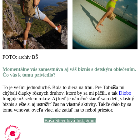
FOTO: archív BŠ
Momentálne vás zamestnáva aj váš biznis s detským oblečením.
Čo vás k tomu priviedlo?
To je veľmi jednoduché. Bola to diera na trhu. Pre Tobiáša mi
chýbali čiapky rôznych druhov, ktoré by sa mi páčili, a tak
Diobo
funguje už sedem rokov. Aj keď je náročné starať sa o deti, vlastný
biznis a ešte si aj ustrážiť čas na vlastné aktivity. Takže dalo by sa
tomu venovať oveľa viac, ale zatiaľ na to nebol priestor.
Baša Števulová Instagram