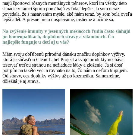
majú športovci rôznych mentálnych trénerov, ktorí im všetky tieto
situácie v rámci športu pomáhajú zvládať lepšie. Ja som neraz
povedala, že s nastavením mysle, aké mám teraz, by som bola oveľa
lepší atlét. A presne preto dospievame, rastieme a učíme sa.
Na zvýšenie imunity v jesenných mesiacoch ľudia často siahajú
po homeopatikách, doplnkoch stravy a vitamínoch. Čo
najlepšie funguje u detí aj u vás?
Mám svoju obľúbenú prírodnú dánsku značku doplnkov výživy,
ktorá je súčasťou Clean Label Project a svoje produkty necháva
testovať treťou stranou na nežiaduce látky a zloženie. Ja si dosť
potrpím na takéto veci a rovnako na to, čo nám a deťom kupujem.
Od stravy, cez doplnky výživy až po kozmetiku. Samozrejme,
dôležitá je aj strava.