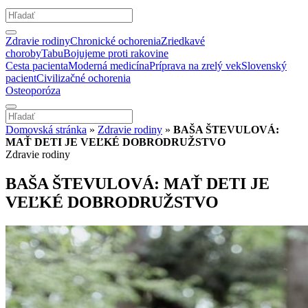
Zdravie rodiny
Chronické ochorenia
Zriedkavé
choroby
Tabu
Bojujeme proti rakovine
Cesta pacienta
Moderná medicína
Príprava na zrelý vek
Slovenský
pacient
Civilizačné ochorenia
Osteoporóza
Domovská stránka
»
Zdravie rodiny
»
BAŠA ŠTEVULOVÁ:
MAŤ DETI JE VEĽKÉ DOBRODRUŽSTVO
Zdravie rodiny
BAŠA ŠTEVULOVÁ: MAŤ DETI JE
VEĽKÉ DOBRODRUŽSTVO