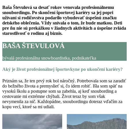
Baša Števulová sa desať rokov venovala profesionálnemu
snoubordingu. Po skončení športovej kariéry sa jej popri
užívaní si rodičovstva podarilo vybudovať úspešnú značku
detského oblečenia. Vždy snívala o tom, že bude matkou. Deti
pre ňu nie sú prekážkou v žiadnych aktivitách a úspešne zvláda
starostlivosť o rodinu aj biznis.
BAŠA ŠTEVULOVÁ
bývalá profesionálna snowboardistka, podnikateľka
Aký je život profesionálnej športovkyne po ukončení kariéry?
Priznám sa, že ten prvý rok bol náročný. Potrebovala som sa zaradiť
do bežného života a premyslieť si, čo idem robiť. Išla som späť na
vysokú školu a postupne som sa zabehla, aj keď snoubording a
cestovanie mi extrémne chýbali. Život teraz by som však
nevymenila za nič. Každopádne, snoubordingu doteraz vďačím za
kopu vecí, ktoré sa mi udiali.