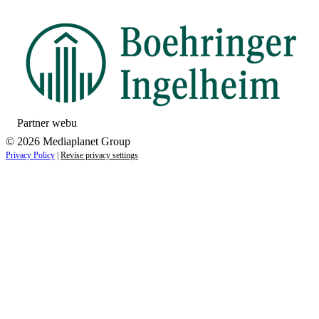
Partner webu
© 2026 Mediaplanet Group
Privacy Policy
|
Revise privacy settings
Close
this
module
ZAUJÍMAJÚ VÁS NOVINKY ZO SVETA
ZDRAVIA?
Prihláste sa k odberu našich noviniek a zostaňte vždy v
obraze.