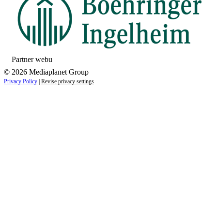
Partner webu
© 2026 Mediaplanet Group
Privacy Policy
|
Revise privacy settings
Close
this
module
ZAUJÍMAJÚ VÁS NOVINKY ZO SVETA
ZDRAVIA?
Prihláste sa k odberu našich noviniek a zostaňte vždy v
obraze.
Váš e-mail