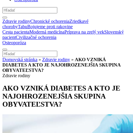
Zdravie rodiny
Chronické ochorenia
Zriedkavé
choroby
Tabu
Bojujeme proti rakovine
Cesta pacienta
Moderná medicína
Príprava na zrelý vek
Slovenský
pacient
Civilizačné ochorenia
Osteoporóza
Domovská stránka
»
Zdravie rodiny
»
AKO VZNIKÁ
DIABETES A KTO JE NAJOHROZENEJŠIA SKUPINA
OBYVATEĽSTVA?
Zdravie rodiny
AKO VZNIKÁ DIABETES A KTO JE
NAJOHROZENEJŠIA SKUPINA
OBYVATEĽSTVA?