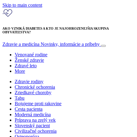
Skip to main content
AKO VZNIKÁ DIABETES A KTO JE NAJOHROZENEJŠIA SKUPINA
OBYVATEĽSTVA?
Zdravie a medicína
Novinky, informácie a príbehy
Venované rodine
Ženské zdravie
Zdravé leto
More
Zdravie rodiny
Chronické ochorenia
Zriedkavé choroby
Tabu
Bojujeme proti rakovine
Cesta pacienta
Moderná medicína
Príprava na zrelý vek
Slovenský pacient
Civilizačné ochorenia
Osteoporóza