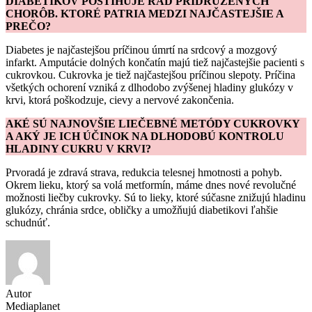
DIABETIKOV POSTIHUJE RAD PRIDRUŽENÝCH
CHORÔB. KTORÉ PATRIA MEDZI NAJČASTEJŠIE A
PREČO?
Diabetes je najčastejšou príčinou úmrtí na srdcový a mozgový
infarkt. Amputácie dolných končatín majú tiež najčastejšie pacienti s
cukrovkou. Cukrovka je tiež najčastejšou príčinou slepoty. Príčina
všetkých ochorení vzniká z dlhodobo zvýšenej hladiny glukózy v
krvi, ktorá poškodzuje, cievy a nervové zakončenia.
AKÉ SÚ NAJNOVŠIE LIEČEBNÉ METÓDY CUKROVKY
A AKÝ JE ICH ÚČINOK NA DLHODOBÚ KONTROLU
HLADINY CUKRU V KRVI?
Prvoradá je zdravá strava, redukcia telesnej hmotnosti a pohyb.
Okrem lieku, ktorý sa volá metformín, máme dnes nové revolučné
možnosti liečby cukrovky. Sú to lieky, ktoré súčasne znižujú hladinu
glukózy, chránia srdce, obličky a umožňujú diabetikovi ľahšie
schudnúť.
Autor
Mediaplanet