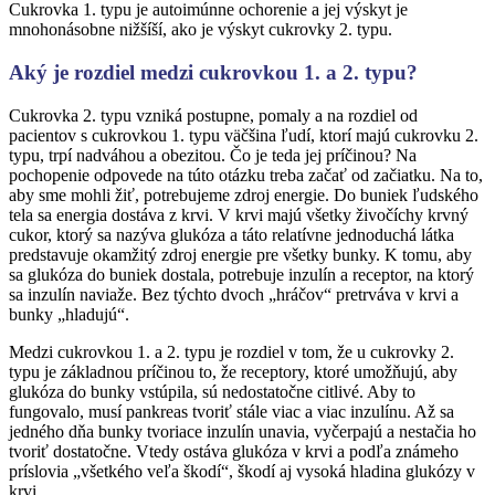
Cukrovka 1. typu je autoimúnne ochorenie a jej výskyt je
mnohonásobne nižšíší, ako je výskyt cukrovky 2. typu.
Aký je rozdiel medzi cukrovkou 1. a 2. typu?
Cukrovka 2. typu vzniká postupne, pomaly a na rozdiel od
pacientov s cukrovkou 1. typu väčšina ľudí, ktorí majú cukrovku 2.
typu, trpí nadváhou a obezitou. Čo je teda jej príčinou? Na
pochopenie odpovede na túto otázku treba začať od začiatku. Na to,
aby sme mohli žiť, potrebujeme zdroj energie. Do buniek ľudského
tela sa energia dostáva z krvi. V krvi majú všetky živočíchy krvný
cukor, ktorý sa nazýva glukóza a táto relatívne jednoduchá látka
predstavuje okamžitý zdroj energie pre všetky bunky. K tomu, aby
sa glukóza do buniek dostala, potrebuje inzulín a receptor, na ktorý
sa inzulín naviaže. Bez týchto dvoch „hráčov“ pretrváva v krvi a
bunky „hladujú“.
Medzi cukrovkou 1. a 2. typu je rozdiel v tom, že u cukrovky 2.
typu je základnou príčinou to, že receptory, ktoré umožňujú, aby
glukóza do bunky vstúpila, sú nedostatočne citlivé. Aby to
fungovalo, musí pankreas tvoriť stále viac a viac inzulínu. Až sa
jedného dňa bunky tvoriace inzulín unavia, vyčerpajú a nestačia ho
tvoriť dostatočne. Vtedy ostáva glukóza v krvi a podľa známeho
príslovia „všetkého veľa škodí“, škodí aj vysoká hladina glukózy v
krvi.