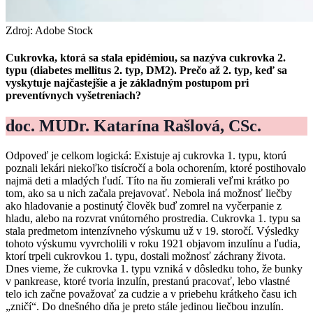
Zdroj: Adobe Stock
Cukrovka, ktorá sa stala epidémiou, sa nazýva cukrovka 2.
typu (diabetes mellitus 2. typ, DM2). Prečo až 2. typ, keď sa
vyskytuje najčastejšie a je základným postupom pri
preventívnych vyšetreniach?
doc. MUDr. Katarína Rašlová, CSc.
Odpoveď je celkom logická: Existuje aj cukrovka 1. typu, ktorú
poznali lekári niekoľko tisícročí a bola ochorením, ktoré postihovalo
najmä deti a mladých ľudí. Títo na ňu zomierali veľmi krátko po
tom, ako sa u nich začala prejavovať. Nebola iná možnosť liečby
ako hladovanie a postinutý člověk buď zomrel na vyčerpanie z
hladu, alebo na rozvrat vnútorného prostredia. Cukrovka 1. typu sa
stala predmetom intenzívneho výskumu už v 19. storočí. Výsledky
tohoto výskumu vyvrcholili v roku 1921 objavom inzulínu a ľudia,
ktorí trpeli cukrovkou 1. typu, dostali možnosť záchrany života.
Dnes vieme, že cukrovka 1. typu vzniká v dôsledku toho, že bunky
v pankrease, ktoré tvoria inzulín, prestanú pracovať, lebo vlastné
telo ich začne považovať za cudzie a v priebehu krátkeho času ich
„zničí“. Do dnešného dňa je preto stále jedinou liečbou inzulín.