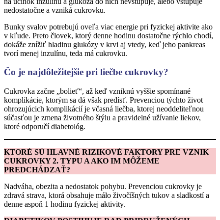
na účinok inzulínu a glukóza do nich nevstupuje, alebo vstupuje
nedostatočne a vzniká cukrovku.
Bunky svalov potrebujú oveľa viac energie pri fyzickej aktivite ako
v kľude. Preto človek, ktorý denne hodinu dostatočne rýchlo chodí,
dokáže znížiť hladinu glukózy v krvi aj vtedy, keď jeho pankreas
tvorí menej inzulínu, teda má cukrovku.
Čo je najdôležitejšie pri liečbe cukrovky?
Cukrovka začne „bolieť“, až keď vzniknú vyššie spomínané
komplikácie, ktorým sa dá však predísť. Prevenciou týchto život
ohrozujúcich komplikácií je včasná liečba, ktorej neoddeliteľnou
súčasťou je zmena životného štýlu a pravidelné užívanie liekov,
ktoré odporučí diabetológ.
KTORÉ SÚ HLAVNÉ RIZIKOVÉ FAKTORY PRE VZNIK
CUKROVKY 2. TYPU A AKO IM MÔŽEME
PREDCHÁDZAŤ?
Nadváha, obezita a nedostatok pohybu. Prevenciou cukrovky je
zdravá strava, ktorá obsahuje málo živočíšných tukov a sladkostí a
denne aspoň 1 hodinu fyzickej aktivity.