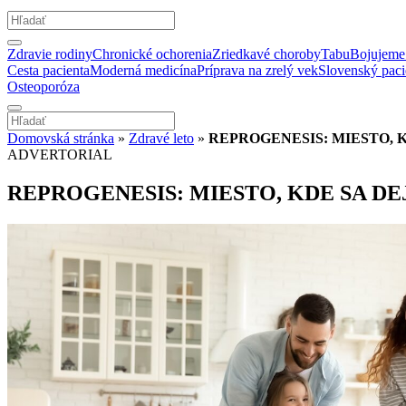
Zdravie rodiny
Chronické ochorenia
Zriedkavé choroby
Tabu
Bojujeme 
Cesta pacienta
Moderná medicína
Príprava na zrelý vek
Slovenský paci
Osteoporóza
Domovská stránka
»
Zdravé leto
»
REPROGENESIS: MIESTO, 
ADVERTORIAL
REPROGENESIS: MIESTO, KDE SA D