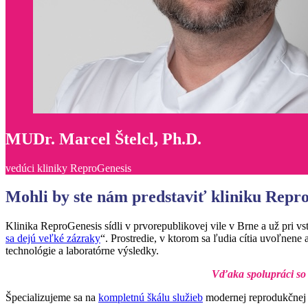
MUDr. Marcel Štelcl, Ph.D.
vedúci kliniky ReproGenesis
Mohli by ste nám predstaviť kliniku ReproG
Klinika ReproGenesis sídli v prvorepublikovej vile v Brne a už pri v
sa dejú veľké zázraky
“. Prostredie, v ktorom sa ľudia cítia uvoľnene
technológie a laboratórne výsledky.
Vďaka spolupráci so 
Špecializujeme sa na
kompletnú škálu služieb
modernej reprodukčnej m