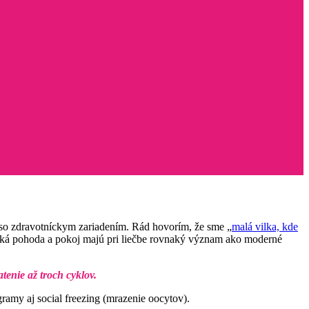
ja so zdravotníckym zariadením. Rád hovorím, že sme „
malá vilka, kde
ická pohoda a pokoj majú pri liečbe rovnaký význam ako moderné
enie až troch cyklov.
ramy aj social freezing (mrazenie oocytov).