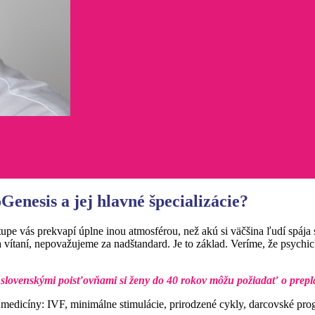
enesis a jej hlavné špecializácie?
stupe vás prekvapí úplne inou atmosférou, než akú si väčšina ľudí spá
 a vítaní, nepovažujeme za nadštandard. Je to základ. Veríme, že psych
slovenskými poisťovňami si ženy do 40 rokov môžu požiadať o preplat
edicíny: IVF, minimálne stimulácie, prirodzené cykly, darcovské prog