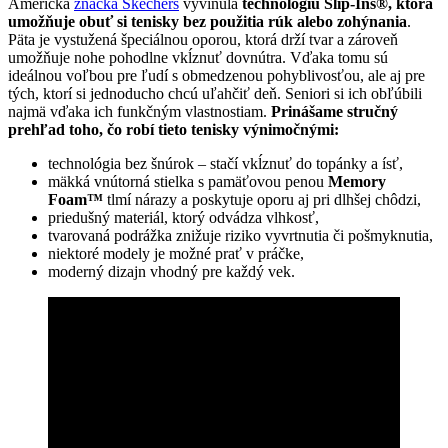
Americká
značka Skechers
vyvinula
technológiu Slip-Ins®, ktorá
umožňuje obuť si tenisky
bez použitia rúk alebo zohýnania
.
Päta je vystužená špeciálnou oporou, ktorá drží tvar a zároveň
umožňuje nohe pohodlne vkĺznuť dovnútra. Vďaka tomu sú
ideálnou voľbou pre ľudí s obmedzenou pohyblivosťou, ale aj pre
tých, ktorí si jednoducho chcú uľahčiť deň. Seniori si ich obľúbili
najmä vďaka ich funkčným vlastnostiam.
Prinášame stručný
prehľad toho, čo robí tieto tenisky výnimočnými:
technológia bez šnúrok – stačí vkĺznuť do topánky a ísť,
mäkká vnútorná stielka s pamäťovou penou
Memory
Foam
™
tlmí nárazy a poskytuje oporu aj pri dlhšej chôdzi,
priedušný materiál, ktorý odvádza vlhkosť,
tvarovaná podrážka znižuje riziko vyvrtnutia či pošmyknutia,
niektoré modely je možné prať v práčke,
moderný dizajn vhodný pre každý vek.