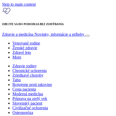
Skip to main content
OBUJTE SA DO POHODLIA BEZ ZOHÝBANIA
Zdravie a medicína
Novinky, informácie a príbehy
Venované rodine
Ženské zdravie
Zdravé leto
More
Zdravie rodiny
Chronické ochorenia
Zriedkavé choroby
Tabu
Bojujeme proti rakovine
Cesta pacienta
Moderná medicína
Príprava na zrelý vek
Slovenský pacient
Civilizačné ochorenia
Osteoporóza