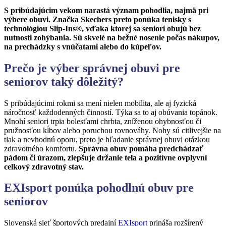
S pribúdajúcim vekom narastá význam pohodlia, najmä pri
výbere obuvi. Značka Skechers preto ponúka tenisky s
technológiou Slip-Ins®, vďaka ktorej sa seniori obujú bez
nutnosti zohýbania. Sú skvelé na bežné nosenie počas nákupov,
na prechádzky s vnúčatami alebo do kúpeľov.
Prečo je vý
ber spr
ávnej obuvi pre
seniorov taký dôležitý
?
S pribúdajúcimi rokmi sa mení nielen mobilita, ale aj fyzická
náročnosť každodenných činností. Týka sa to aj obúvania topánok.
Mnohí seniori trpia bolesťami chrbta, zníženou ohybnosťou či
pružnosťou kĺbov alebo poruchou rovnováhy. Nohy sú citlivejšie na
tlak a nevhodnú oporu, preto je hľadanie správnej obuvi otázkou
zdravotného komfortu.
Správna obuv pomáha predchádzať
pádom či úrazom, zlepšuje držanie tela a pozitívne ovplyvní
celkový zdravotný stav.
EXIsport ponúka pohodlnú obuv pre
seniorov
Slovenská sieť športových predajní
EXIsport
prináša rozšírený