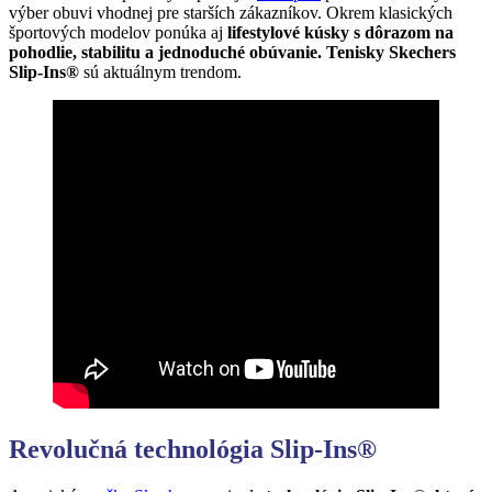
výber obuvi vhodnej pre starších zákazníkov. Okrem klasických
športových modelov ponúka aj
lifestylové kúsky s dôrazom na
pohodlie, stabilitu a jednoduché obúvanie. Tenisky Skechers
Slip-Ins®
sú aktuálnym trendom.
Revolu
čná technol
ó
gia Slip-Ins
®