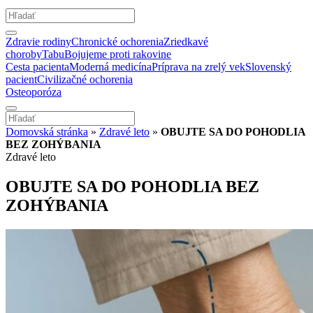
Zdravie rodiny
Chronické ochorenia
Zriedkavé
choroby
Tabu
Bojujeme proti rakovine
Cesta pacienta
Moderná medicína
Príprava na zrelý vek
Slovenský
pacient
Civilizačné ochorenia
Osteoporóza
Domovská stránka
»
Zdravé leto
»
OBUJTE SA DO POHODLIA
BEZ ZOHÝBANIA
Zdravé leto
OBUJTE SA DO POHODLIA BEZ
ZOHÝBANIA