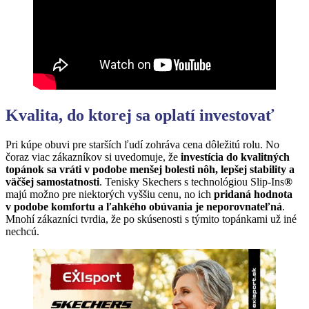
Kvalita, do ktorej sa oplatí investovať
Pri kúpe obuvi pre starších ľudí zohráva cena dôležitú rolu. No
čoraz viac zákazníkov si uvedomuje, že
investícia do kvalitný
ch
top
ánok sa vráti v podobe menšej bolesti nô
h, lep
šej stability a
väčšej samostatnosti
. Tenisky Skechers s technológiou Slip-Ins
®
majú možno pre niektorých vyššiu cenu, no ich
pridaná hodnota
v podobe komfortu a ľahk
é
ho obúvania je neporovnateľná
.
Mnohí zákazníci tvrdia, že po skúsenosti s týmito topánkami už iné
nechcú.