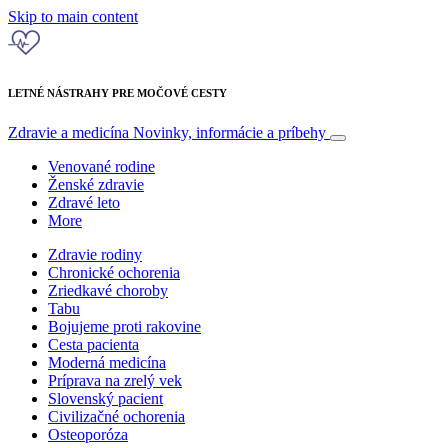
Skip to main content
LETNÉ NÁSTRAHY PRE MOČOVÉ CESTY
Zdravie a medicína
Novinky, informácie a príbehy
Venované rodine
Ženské zdravie
Zdravé leto
More
Zdravie rodiny
Chronické ochorenia
Zriedkavé choroby
Tabu
Bojujeme proti rakovine
Cesta pacienta
Moderná medicína
Príprava na zrelý vek
Slovenský pacient
Civilizačné ochorenia
Osteoporóza