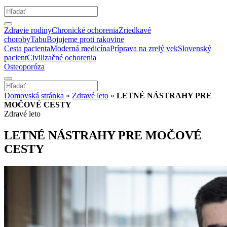
Zdravie rodiny
Chronické ochorenia
Zriedkavé
choroby
Tabu
Bojujeme proti rakovine
Cesta pacienta
Moderná medicína
Príprava na zrelý vek
Slovenský
pacient
Civilizačné ochorenia
Osteoporóza
Domovská stránka
»
Zdravé leto
»
LETNÉ NÁSTRAHY PRE
MOČOVÉ CESTY
Zdravé leto
LETNÉ NÁSTRAHY PRE MOČOVÉ
CESTY