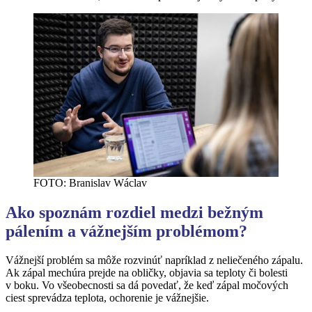
FOTO: Branislav Wáclav
Ako spoznám rozdiel medzi bežným
pálení
m a v
ážnejší
m probl
é
mom?
Vážnejší problém sa môže rozvinúť napríklad z neliečeného zápalu.
Ak zápal mechúra prejde na obličky, objavia sa teploty či bolesti
v boku. Vo všeobecnosti sa dá povedať, že keď zápal močových
ciest sprevádza teplota, ochorenie je vážnejšie.