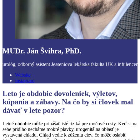
MUDr. Ján Švihra, PhD.
urológ, odborný asistent Jesseniova lekárska fakulta UK a infulencer
Website
Instagram
Leto je obdobie dovoleniek, výletov,
kúpania a zábavy. Na čo by si človek mal
dávať v lete pozor?
Letné obdobie môže prinášať isté riziká pre močové cesty. Keď si na
sebe pridlho necháme mokré plavky, urogenitálna oblasť je
vystavená chladu. Chlad vedie k zúženiu ciev, čo môže oslabiť