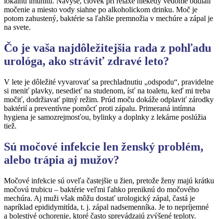
lokálnu imunitu. Navyše, človek pri relaxe niekedy vedome oddiali
močenie a miesto vody siahne po alkoholickom drinku. Moč je
potom zahustený, baktérie sa ľahšie premnožia v mechúre a zápal je
na svete.
Čo je vaša najdôležitejšia rada
z pohľadu
urol
ó
ga, ako stráviť
zdrav
é
leto?
V lete je dôležité vyvarovať sa prechladnutiu „odspodu“, pravidelne
si meniť plavky, nesedieť na studenom, ísť na toaletu, keď mi treba
močiť, dodržiavať pitný režim. Prúd moču dokáže odplaviť zárodky
baktérií a preventívne pomôcť proti zápalu. Primeraná intímna
hygiena je samozrejmosťou, bylinky a doplnky z lekárne poslúžia
tiež.
Sú močov
é
infekcie len ženský probl
é
m,
alebo trápia aj muž
ov?
Močové infekcie sú oveľa častejšie u žien, pretože ženy majú krátku
močovú trubicu – baktérie veľmi ľahko preniknú do močového
mechúra. Aj muži však môžu dostať urologický zápal, častá je
napríklad epididymitída, t. j. zápal nadsemenníka. Je to nepríjemné
a bolestivé ochorenie, ktoré často sprevádzajú zvýšené teploty.