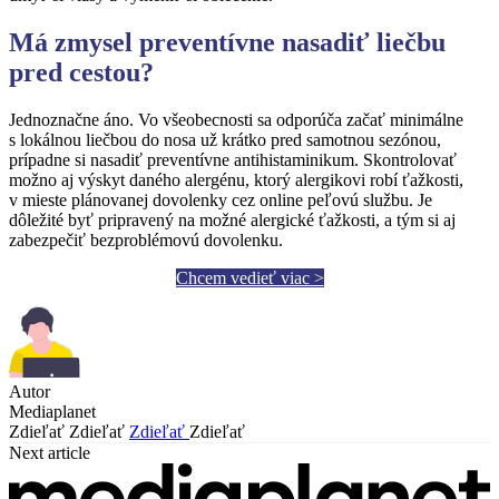
Má zmysel preventívne nasadiť liečbu
pred cestou?
Jednoznačne áno. Vo všeobecnosti sa odporúča začať minimálne
s lokálnou liečbou do nosa už krátko pred samotnou sezónou,
prípadne si nasadiť preventívne antihistaminikum. Skontrolovať
možno aj výskyt daného alergénu, ktorý alergikovi robí ťažkosti,
v mieste plánovanej dovolenky cez online peľovú službu. Je
dôležité byť pripravený na možné alergické ťažkosti, a tým si aj
zabezpečiť bezproblémovú dovolenku.
Chcem vedieť viac >
Autor
Mediaplanet
Zdieľať
Zdieľať
Zdieľať
Zdieľať
Next article