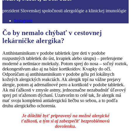
prezident Slovenskej spoločnosti alergológie a klinickej imunológie
Instagram
Čo by nemalo chýbať v cestovnej
lekárničke alergika?
Antihistaminikum v podobe tabletiek (pre deti v podobe
rozpustných tabletiek do úst, kvapiek alebo sirupu) – preferujeme
moderné a netlmiace molekuly. Potom sprej do nosa – soľný roztok,
dekongestívum ako aj na báze kortikoidov. Kvapky do očí.
Odporúčam aj antihistaminikum v podobe gélu pri lokálnych
kožných alergických reakciách. Ak alergik trpí na vážne prejavy
alergie, potom aj adrenalínové pero a kortikoid v podobe tabletiek.
Ak má ťažkosti v zmysle astmy, jednoznačne nezabudnúť úľavový
sprej pri sťaženom dýchaní. Uzatvorím to celé tak, že alergik má
mať svoju kompletnú antialergickú liečbu so sebou, a to podľa
druhu alergického ochorenia.
Je dôležité byť pripravený na možné alergické
ťažkosti, a tým si aj zabezpečiť bezproblémovú
dovolenku.