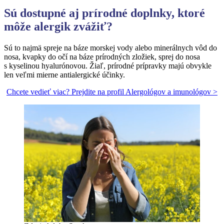
Sú dostupn
é
aj prírodn
é
doplnky, ktor
é
môže alergik zvážiť
?
Sú to najmä spreje na báze morskej vody alebo minerálnych vôd do
nosa, kvapky do očí na báze prírodných zložiek, sprej do nosa
s kyselinou hyalurónovou. Žiaľ, prírodné prípravky majú obvykle
len veľmi mierne antialergické účinky.
Chcete vedieť viac? Prejdite na profil Alergológov a imunológov >