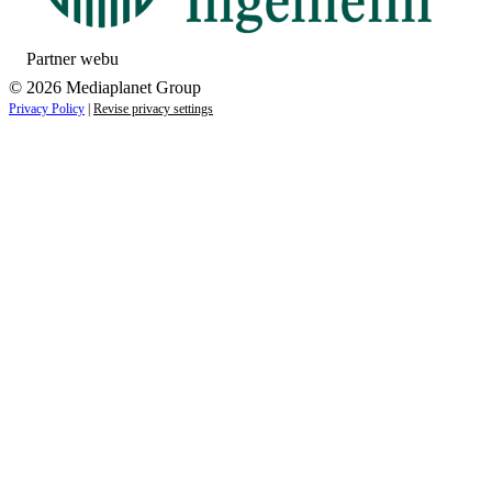
Partner webu
© 2026 Mediaplanet Group
Privacy Policy
|
Revise privacy settings
Close
this
module
ZAUJÍMAJÚ VÁS NOVINKY ZO SVETA
ZDRAVIA?
Prihláste sa k odberu našich noviniek a zostaňte vždy v
obraze.
Váš e-mail
Prihlásiť sa
menopriezvisko@email.sk