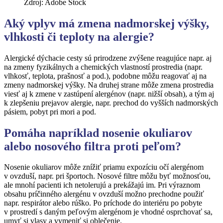
Zdroj: Adobe Stock
Aký vplyv má zmena nadmorskej výšky,
vlhkosti či teploty na alergie?
Alergické dýchacie cesty sú prirodzene zvýšene reagujúce napr. aj
na zmeny fyzikálnych a chemických vlastností prostredia (napr.
vlhkosť, teplota, prašnosť a pod.), podobne môžu reagovať aj na
zmeny nadmorskej výšky. Na druhej strane môže zmena prostredia
viesť aj k zmene v zastúpení alergénov (napr. nižší obsah), a tým aj
k zlepšeniu prejavov alergie, napr. prechod do vyšších nadmorských
pásiem, pobyt pri mori a pod.
Pom
áha napríklad nosenie okuliarov
alebo nosov
é
ho filtra proti pe
ľ
om?
Nosenie okuliarov môže znížiť priamu expozíciu očí alergénom
v ovzduší, napr. pri športoch. Nosové filtre môžu byť možnosťou,
ale mnohí pacienti ich netolerujú a prekážajú im. Pri výraznom
obsahu príčinného alergénu v ovzduší možno prechodne použiť
napr. respirátor alebo rúško. Po príchode do interiéru po pobyte
v prostredí s daným peľovým alergénom je vhodné osprchovať sa,
umyť si vlasy a vymeniť si oblečenie.