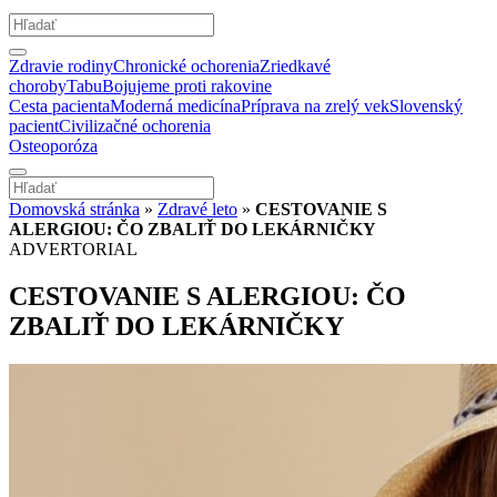
Zdravie rodiny
Chronické ochorenia
Zriedkavé
choroby
Tabu
Bojujeme proti rakovine
Cesta pacienta
Moderná medicína
Príprava na zrelý vek
Slovenský
pacient
Civilizačné ochorenia
Osteoporóza
Domovská stránka
»
Zdravé leto
»
CESTOVANIE S
ALERGIOU: ČO ZBALIŤ DO LEKÁRNIČKY
ADVERTORIAL
CESTOVANIE S ALERGIOU: ČO
ZBALIŤ DO LEKÁRNIČKY