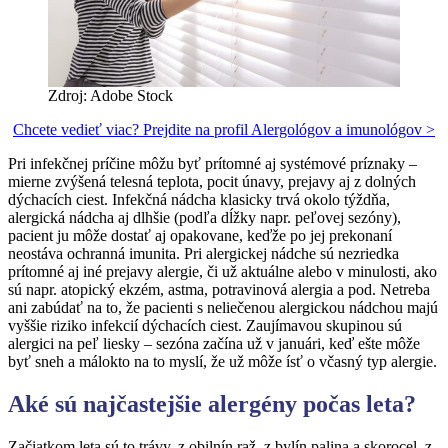
Zdroj: Adobe Stock
Chcete vedieť viac? Prejdite na profil Alergológov a imunológov >
Pri infekčnej príčine môžu byť prítomné aj systémové príznaky –
mierne zvýšená telesná teplota, pocit únavy, prejavy aj z dolných
dýchacích ciest. Infekčná nádcha klasicky trvá okolo týždňa,
alergická nádcha aj dlhšie (podľa dĺžky napr. peľovej sezóny),
pacient ju môže dostať aj opakovane, keďže po jej prekonaní
neostáva ochranná imunita. Pri alergickej nádche sú nezriedka
prítomné aj iné prejavy alergie, či už aktuálne alebo v minulosti, ako
sú napr. atopický ekzém, astma, potravinová alergia a pod. Netreba
ani zabúdať na to, že pacienti s neliečenou alergickou nádchou majú
vyššie riziko infekcií dýchacích ciest. Zaujímavou skupinou sú
alergici na peľ liesky – sezóna začína už v januári, keď ešte môže
byť sneh a málokto na to myslí, že už môže ísť o včasný typ alergie.
Aké sú najčastejšie alergény počas leta?
Začiatkom leta sú to trávy, z obilnín raž, z bylín palina a skorocel, z