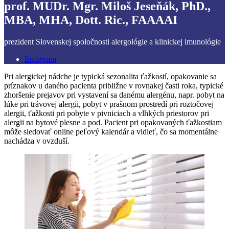
prof. MUDr. Mgr. Miloš Jeseňák, PhD.,
MBA, MHA, Dott. Ric., FAAAAI
prezident Slovenskej spoločnosti alergológie a klinickej imunológie
Instagram
Pri alergickej nádche je typická sezonalita ťažkostí, opakovanie sa
príznakov u daného pacienta približne v rovnakej časti roka, typické
zhoršenie prejavov pri vystavení sa danému alergénu, napr. pobyt na
lúke pri trávovej alergii, pobyt v prašnom prostredí pri roztočovej
alergii, ťažkosti pri pobyte v pivniciach a vlhkých priestorov pri
alergii na bytové plesne a pod. Pacient pri opakovaných ťažkostiam
môže sledovať online peľový kalendár a vidieť, čo sa momentálne
nachádza v ovzduší.