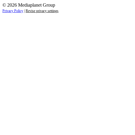
© 2026 Mediaplanet Group
Privacy Policy
|
Revise privacy settings
Close
this
module
ZAUJÍMAJÚ VÁS NOVINKY ZO SVETA
ZDRAVIA?
Prihláste sa k odberu našich noviniek a zostaňte vždy v
obraze.
Váš e-mail
Prihlásiť sa
menopriezvisko@email.sk
Nie, ďakujem