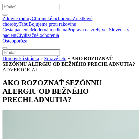
Zdravie rodiny
Chronické ochorenia
Zriedkavé
choroby
Tabu
Bojujeme proti rakovine
Cesta pacienta
Moderná medicína
Príprava na zrelý vek
Slovenský
pacient
Civilizačné ochorenia
Osteoporóza
Domovská stránka
»
Zdravé leto
»
AKO ROZOZNAŤ
SEZÓNNU ALERGIU OD BEŽNÉHO PRECHLADNUTIA?
ADVERTORIAL
AKO ROZOZNAŤ SEZÓNNU
ALERGIU OD BEŽNÉHO
PRECHLADNUTIA?