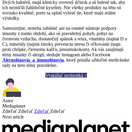
živých baktérií, majú klinicky overený účinok a sú balené tak, aby
ich nezničili žalúdočné kyseliny. Nie všetky produkty na trhu sú
rovnako kvalitné, preto sa oplatí vybrať tie, ktoré majú reálne
výsledky.
Samozrejme, netreba zabúdať ani na ostatné nástroje podpory
imunity v tomto období, ako sú pravidelný pohyb, pobyt na
čerstvom vzduchu, dostatočný spánok a relax, vitamíny (najmä D a
C), minerály (najmä zinok), prevenciu stresu či očkovanie (napr.
proti chrípke, čiernemu kašľu, pneumokokom). Ak vás zaujímajú
témy imunity či alergií, sledujte Instagram alebo Facebook
Alergológovia_a_imunológovia
, ktorý prináša užitočné medicínske
rady na tieto témy pravidelne.
Vyskúšať probiotiká >
Autor
Mediaplanet
Zdieľať
Zdieľať
Zdieľať
Zdieľať
Next article