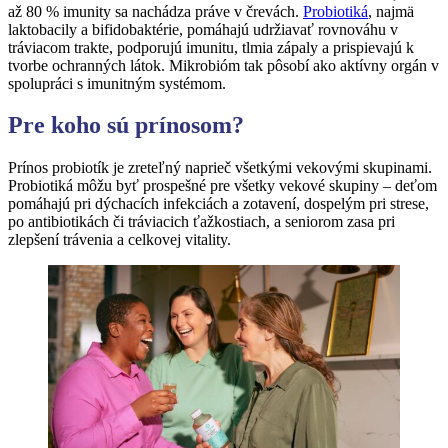
až 80 % imunity sa nachádza práve v črevách.
Probiotiká
, najmä
laktobacily a bifidobaktérie, pomáhajú udržiavať rovnováhu v
tráviacom trakte, podporujú imunitu, tlmia zápaly a prispievajú k
tvorbe ochranných látok. Mikrobióm tak pôsobí ako aktívny orgán v
spolupráci s imunitným systémom.
Pre koho sú prínosom?
Prínos probiotík je zreteľný naprieč všetkými vekovými skupinami.
Probiotiká môžu byť prospešné pre všetky vekové skupiny – deťom
pomáhajú pri dýchacích infekciách a zotavení, dospelým pri strese,
po antibiotikách či tráviacich ťažkostiach, a seniorom zasa pri
zlepšení trávenia a celkovej vitality.