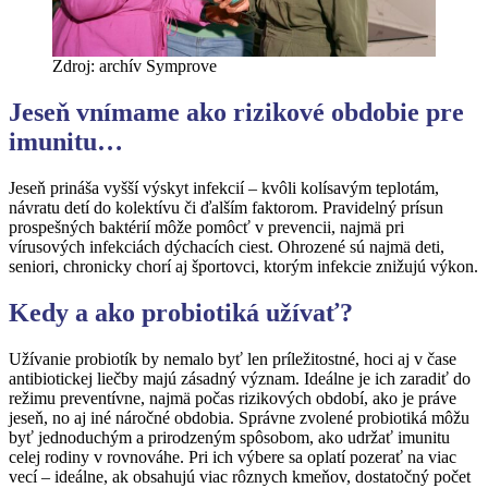
Zdroj: archív Symprove
Jeseň vnímame ako rizikové obdobie pre
imunitu…
Jeseň prináša vyšší výskyt infekcií – kvôli kolísavým teplotám,
návratu detí do kolektívu či ďalším faktorom. Pravidelný prísun
prospešných baktérií môže pomôcť v prevencii, najmä pri
vírusových infekciách dýchacích ciest. Ohrozené sú najmä deti,
seniori, chronicky chorí aj športovci, ktorým infekcie znižujú výkon.
Kedy a ako probiotiká užívať?
Užívanie probiotík by nemalo byť len príležitostné, hoci aj v čase
antibiotickej liečby majú zásadný význam. Ideálne je ich zaradiť do
režimu preventívne, najmä počas rizikových období, ako je práve
jeseň, no aj iné náročné obdobia. Správne zvolené probiotiká môžu
byť jednoduchým a prirodzeným spôsobom, ako udržať imunitu
celej rodiny v rovnováhe. Pri ich výbere sa oplatí pozerať na viac
vecí – ideálne, ak obsahujú viac rôznych kmeňov, dostatočný počet