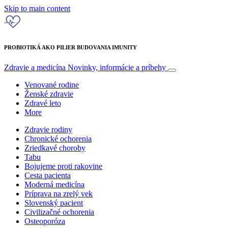
Skip to main content
PROBIOTIKÁ AKO PILIER BUDOVANIA IMUNITY
Zdravie a medicína
Novinky, informácie a príbehy
Venované rodine
Ženské zdravie
Zdravé leto
More
Zdravie rodiny
Chronické ochorenia
Zriedkavé choroby
Tabu
Bojujeme proti rakovine
Cesta pacienta
Moderná medicína
Príprava na zrelý vek
Slovenský pacient
Civilizačné ochorenia
Osteoporóza