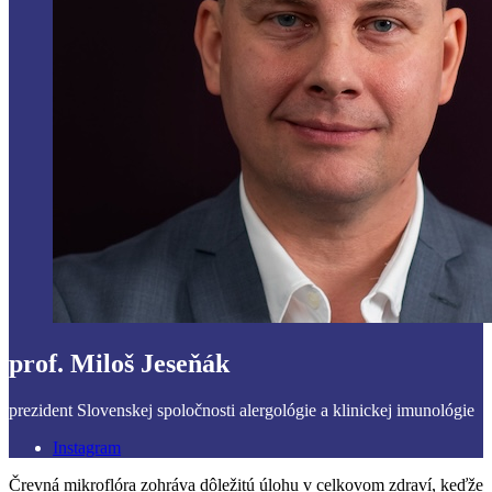
prof. Miloš Jeseňák
prezident Slovenskej spoločnosti alergológie a klinickej imunológie
Instagram
Črevná mikroflóra zohráva dôležitú úlohu v celkovom zdraví, keďže