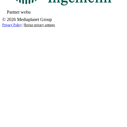
Partner webu
© 2026 Mediaplanet Group
Privacy Policy
|
Revise privacy settings
Close
this
module
ZAUJÍMAJÚ VÁS NOVINKY ZO SVETA
ZDRAVIA?
Prihláste sa k odberu našich noviniek a zostaňte vždy v
obraze.
Váš e-mail
Prihlásiť sa
menopriezvisko@email.sk