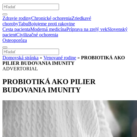
Zdravie rodiny
Chronické ochorenia
Zriedkavé
choroby
Tabu
Bojujeme proti rakovine
Cesta pacienta
Moderná medicína
Príprava na zrelý vek
Slovenský
pacient
Civilizačné ochorenia
Osteoporóza
Domovská stránka
»
Venované rodine
»
PROBIOTIKÁ AKO
PILIER BUDOVANIA IMUNITY
ADVERTORIAL
PROBIOTIKÁ AKO PILIER
BUDOVANIA IMUNITY