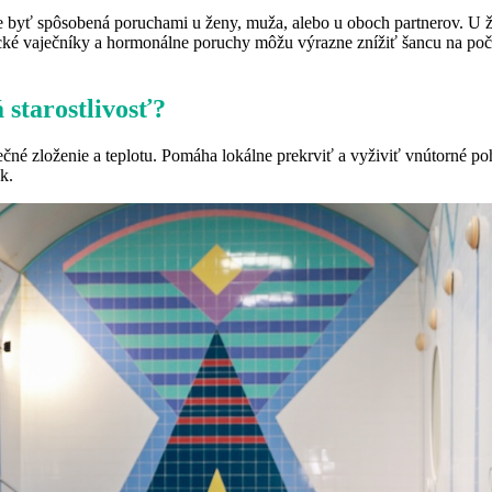
byť spôsobená poruchami u ženy, muža, alebo u oboch partnerov. U žie
stické vaječníky a hormonálne poruchy môžu výrazne znížiť šancu na 
 starostlivosť?
né zloženie a teplotu. Pomáha lokálne prekrviť a vyživiť vnútorné po
k.