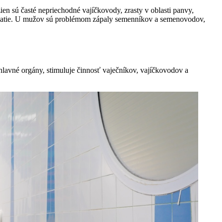
n sú časté nepriechodné vajíčkovody, zrasty v oblasti panvy,
počatie. U mužov sú problémom zápaly semenníkov a semenovodov,
hlavné orgány, stimuluje činnosť vaječníkov, vajíčkovodov a