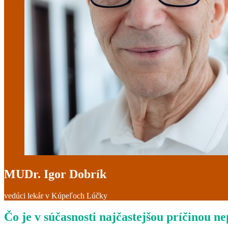
MUDr. Igor Dobrík
vedúci lekár v Kúpeľoch Lúčky
Čo je v súčasnosti najčastejšou príčinou n