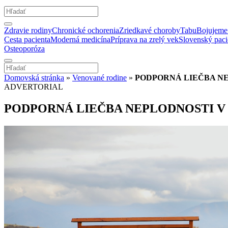
Zdravie rodiny
Chronické ochorenia
Zriedkavé choroby
Tabu
Bojujeme 
Cesta pacienta
Moderná medicína
Príprava na zrelý vek
Slovenský paci
Osteoporóza
Domovská stránka
»
Venované rodine
»
PODPORNÁ LIEČBA N
ADVERTORIAL
PODPORNÁ LIEČBA NEPLODNOSTI 