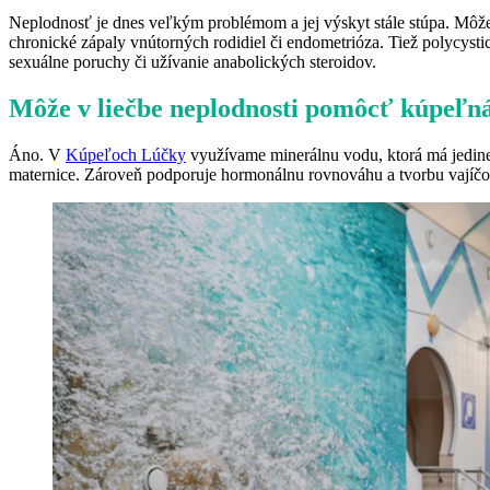
Neplodnosť je dnes veľkým problémom a jej výskyt stále stúpa. Môže 
chronické zápaly vnútorných rodidiel či endometrióza. Tiež polycy
sexuálne poruchy či užívanie anabolických steroidov.
Môže v liečbe neplodnosti pomôcť kúpeľná
Áno. V
Kúpeľoch Lúčky
využívame minerálnu vodu, ktorá má jedineč
maternice. Zároveň podporuje hormonálnu rovnováhu a tvorbu vajíčo