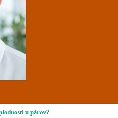
eplodnosti u párov?