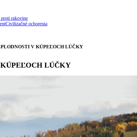
proti rakovine
ent
Civilizačné ochorenia
EPLODNOSTI V KÚPEĽOCH LÚČKY
V KÚPEĽOCH LÚČKY